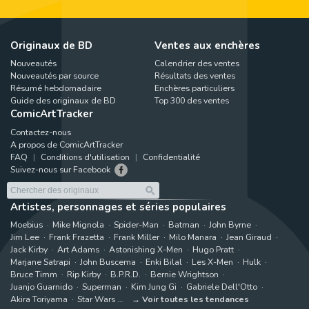
Originaux de BD
Ventes aux enchères
Nouveautés
Calendrier des ventes
Nouveautés par source
Résultats des ventes
Résumé hebdomadaire
Enchères particuliers
Guide des originaux de BD
Top 300 des ventes
ComicArtTracker
Contactez-nous
A propos de ComicArtTracker
FAQ
Conditions d'utilisation
Confidentialité
Suivez-nous sur Facebook
Artistes, personnages et séries populaires
Moebius
Mike Mignola
Spider-Man
Batman
John Byrne
Jim Lee
Frank Frazetta
Frank Miller
Milo Manara
Jean Giraud
Jack Kirby
Art Adams
Astonishing X-Men
Hugo Pratt
Marjane Satrapi
John Buscema
Enki Bilal
Les X-Men
Hulk
Bruce Timm
Rip Kirby
B.P.R.D.
Bernie Wrightson
Juanjo Guarnido
Superman
Kim Jung Gi
Gabriele Dell'Otto
Akira Toriyama
Star Wars
Voir toutes les tendances