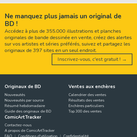
Ne manquez plus jamais un original de
BD !
Accédez à plus de 355.000 illustrations et planches
originales de bande dessinée en vente, créez des alertes
sur vos artistes et séries préférés, suivez et partagez les
originaux de 397 sites en un seul endroit.
Inscrivez-vous, c'est gratuit ! →
Originaux de BD
Ventes aux enchères
Nouveautés
Calendrier des ventes
Nouveautés par source
Résultats des ventes
Résumé hebdomadaire
Enchères particuliers
Guide des originaux de BD
Top 300 des ventes
ComicArtTracker
Contactez-nous
A propos de ComicArtTracker
FAQ
Conditions d'utilisation
Confidentialité