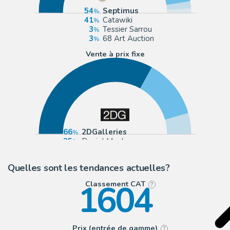
54
Septimus
41
Catawiki
3
Tessier Sarrou
3
68 Art Auction
Vente à prix fixe
66
2DGalleries
25
Daniel Maghen
9
eBay Europe (Buy It Now)
Quelles sont les tendances actuelles?
1604
Classement CAT
?
Prix (entrée de gamme)
?