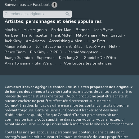
Suivez-nous sur Facebook
Artistes, personnages et séries populaires
Moebius
Mike Mignola
Spider-Man
Batman
John Byrne
Jim Lee
Frank Frazetta
Frank Miller
Milo Manara
Jean Giraud
Jack Kirby
Art Adams
Astonishing X-Men
Hugo Pratt
Marjane Satrapi
John Buscema
Enki Bilal
Les X-Men
Hulk
Bruce Timm
Rip Kirby
B.P.R.D.
Bernie Wrightson
Juanjo Guarnido
Superman
Kim Jung Gi
Gabriele Dell'Otto
Akira Toriyama
Star Wars
Voir toutes les tendances
ComicArtTracker agrège le contenu de 397 sites proposant des originaux
de bandes dessinées à la vente
(galeries, maisons de ventes aux enchères,
places de marché et sites d'artistes). Aucun produit ne peut être acheté et
aucune enchère ne peut être effectuée directement sur le site de
ComicArtTracker. En cas de différence entre les contenus, le site d'origine
prévaut toujours. Certains liens sur ComicArtTracker sont des liens
d’affiliation, ce qui signifie que ComicArtTracker peut percevoir une
commission (sans coût supplémentaire pour vous) si vous effectuez un
achat via ces liens — ce qui nous aide à maintenir le site en fonctionnement.
Toutes les images et tous les personnages contenus dans ce site sont
protégés par le droit d'auteur et la marque déposée de leurs propriétaires