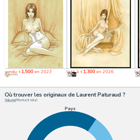
1,500
1,300
vendu
en 2023
listé à
en 2026
li
€
€
Où trouver les originaux de Laurent Paturaud ?
Volume
|
Montant total
Pays