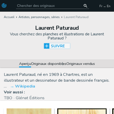
Fr → En
Accueil
Artistes, personnages, séries
Laurent Paturaud
Laurent Paturaud
Vous cherchez des
planches et illustrations de Laurent
Paturaud
?
SUIVRE
Aperçu
Originaux disponibles
Originaux vendus
Laurent Paturaud, né en 1969 à Chartres, est un
illustrateur et un dessinateur de bande dessinée français.
…
Wikipedia
Voir aussi :
TBO
Glénat Éditions