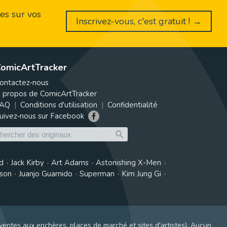
es sur vos
Inscrivez-vous, c'est gratuit ! →
omicArtTracker
ontactez-nous
 propos de ComicArtTracker
AQ
Conditions d'utilisation
Confidentialité
uivez-nous sur Facebook
d
Jack Kirby
Art Adams
Astonishing X-Men
tson
Juanjo Guarnido
Superman
Kim Jung Gi
ventes aux enchères, places de marché et sites d'artistes). Aucun