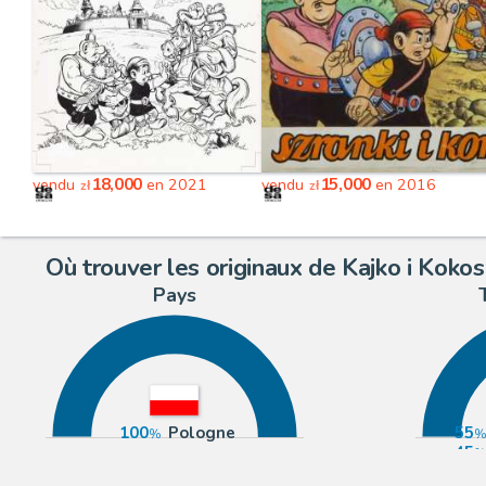
18,000
15,000
vendu
en 2021
vendu
en 2016
zł
zł
Où trouver les originaux de Kajko i Kokos
Pays
100
Pologne
55
45