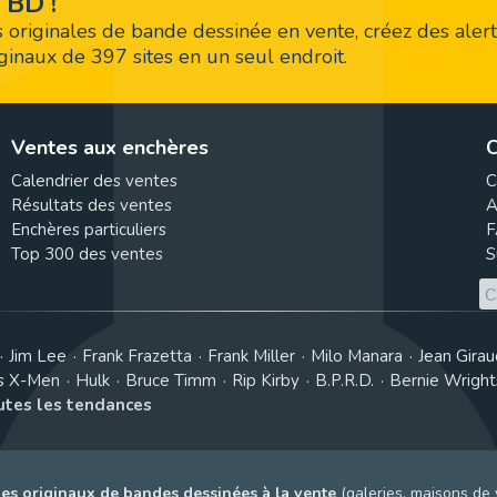
 BD !
 originales de bande dessinée en vente, créez des alert
riginaux de 397 sites en un seul endroit.
Ventes aux enchères
C
Calendrier des ventes
C
Résultats des ventes
A
Enchères particuliers
F
Top 300 des ventes
S
Jim Lee
Frank Frazetta
Frank Miller
Milo Manara
Jean Girau
s X-Men
Hulk
Bruce Timm
Rip Kirby
B.P.R.D.
Bernie Wrigh
outes les tendances
es originaux de bandes dessinées à la vente
(galeries, maisons de 