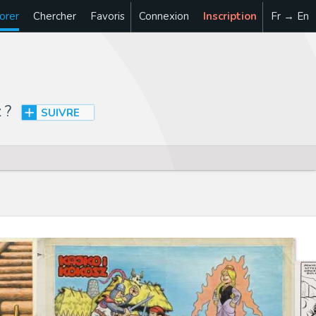
orer
Chercher
Favoris
Connexion
Inscription
Fr → En
z
?
SUIVRE