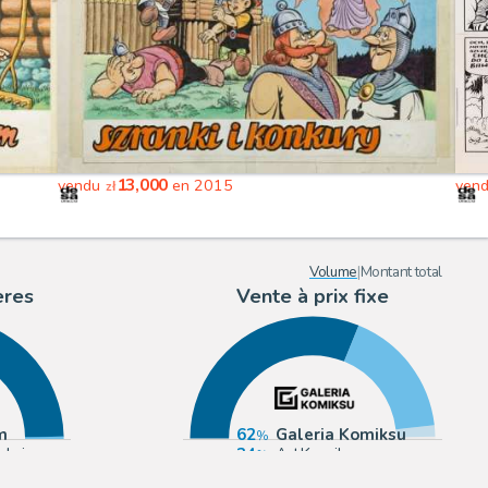
13,000
vendu
en 2015
ven
zł
Volume
|
Montant total
ères
Vente à prix fixe
m
62
Galeria Komiksu
ukcje
34
ArtKomiks
3
Polish Comic Art