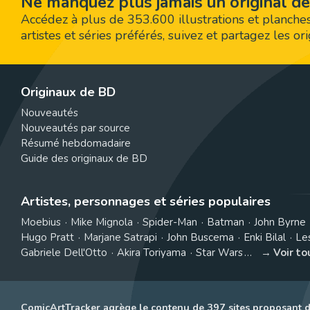
Ne manquez plus jamais un original de
Accédez à plus de 353.600 illustrations et planches
artistes et séries préférés, suivez et partagez les o
Originaux de BD
Nouveautés
Nouveautés par source
Résumé hebdomadaire
Guide des originaux de BD
Artistes, personnages et séries populaires
Moebius
Mike Mignola
Spider-Man
Batman
John Byrne
Hugo Pratt
Marjane Satrapi
John Buscema
Enki Bilal
Le
Gabriele Dell'Otto
Akira Toriyama
Star Wars
Voir t
ComicArtTracker agrège le contenu de 397 sites proposant d