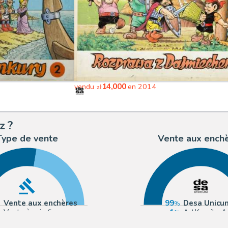
14,000
vendu
en 2014
zł
z ?
Type de vente
Vente aux ench
Vente aux enchères
99
Desa Unicu
Vente à prix fixe
1
ArtKomiks A