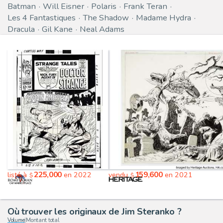
Batman
Will Eisner
Polaris
Frank Teran
Les 4 Fantastiques
The Shadow
Madame Hydra
Dracula
Gil Kane
Neal Adams
225,000
159,600
listé à
en 2022
vendu
en 2021
$
$
Où trouver les originaux de Jim Steranko ?
Volume
|
Montant total