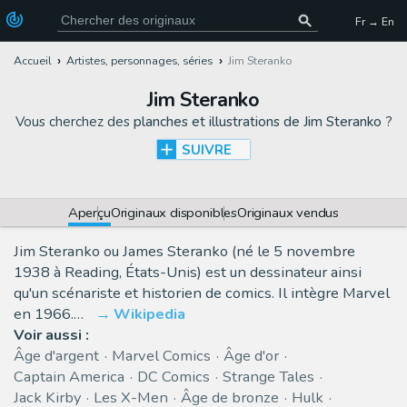
Fr → En
Accueil
Artistes, personnages, séries
Jim Steranko
Jim Steranko
Vous cherchez des
planches et illustrations de Jim Steranko
?
SUIVRE
Aperçu
Originaux disponibles
Originaux vendus
Jim Steranko ou James Steranko (né le 5 novembre
1938 à Reading, États-Unis) est un dessinateur ainsi
qu'un scénariste et historien de comics. Il intègre Marvel
en 1966.…
Wikipedia
Voir aussi :
Âge d'argent
Marvel Comics
Âge d'or
Captain America
DC Comics
Strange Tales
Jack Kirby
Les X-Men
Âge de bronze
Hulk