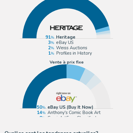
91
Heritage
3
eBay US
2
Weiss Auctions
1
Profiles in History
Vente à prix fixe
50
eBay US (Buy It Now)
14
Anthony's Comic Book Art
8
ComicArtFans Classifieds
7
Romitaman