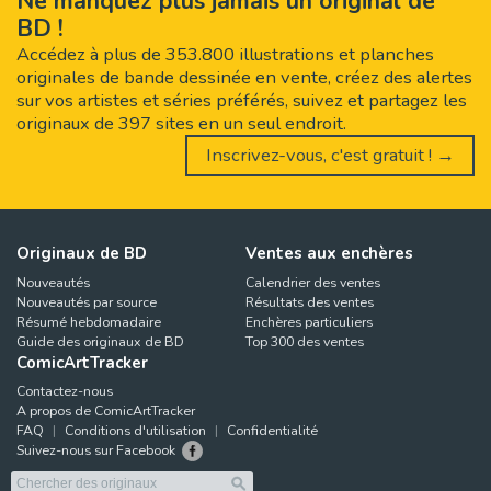
Ne manquez plus jamais un original de
BD !
Accédez à plus de 353.800 illustrations et planches
originales de bande dessinée en vente, créez des alertes
sur vos artistes et séries préférés, suivez et partagez les
originaux de 397 sites en un seul endroit.
Inscrivez-vous, c'est gratuit ! →
Originaux de BD
Ventes aux enchères
Nouveautés
Calendrier des ventes
Nouveautés par source
Résultats des ventes
Résumé hebdomadaire
Enchères particuliers
Guide des originaux de BD
Top 300 des ventes
ComicArtTracker
Contactez-nous
A propos de ComicArtTracker
FAQ
Conditions d'utilisation
Confidentialité
Suivez-nous sur Facebook