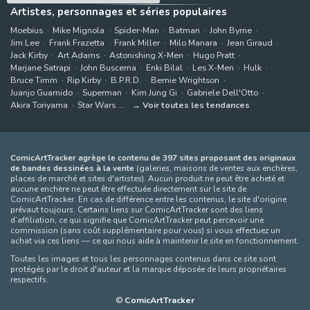
Artistes, personnages et séries populaires
Moebius
Mike Mignola
Spider-Man
Batman
John Byrne
Jim Lee
Frank Frazetta
Frank Miller
Milo Manara
Jean Giraud
Jack Kirby
Art Adams
Astonishing X-Men
Hugo Pratt
Marjane Satrapi
John Buscema
Enki Bilal
Les X-Men
Hulk
Bruce Timm
Rip Kirby
B.P.R.D.
Bernie Wrightson
Juanjo Guarnido
Superman
Kim Jung Gi
Gabriele Dell'Otto
Akira Toriyama
Star Wars
Voir toutes les tendances
ComicArtTracker agrège le contenu de 397 sites proposant des originaux
de bandes dessinées à la vente
(galeries, maisons de ventes aux enchères,
places de marché et sites d'artistes). Aucun produit ne peut être acheté et
aucune enchère ne peut être effectuée directement sur le site de
ComicArtTracker. En cas de différence entre les contenus, le site d'origine
prévaut toujours. Certains liens sur ComicArtTracker sont des liens
d’affiliation, ce qui signifie que ComicArtTracker peut percevoir une
commission (sans coût supplémentaire pour vous) si vous effectuez un
achat via ces liens — ce qui nous aide à maintenir le site en fonctionnement.
Toutes les images et tous les personnages contenus dans ce site sont
protégés par le droit d'auteur et la marque déposée de leurs propriétaires
respectifs.
©
ComicArtTracker