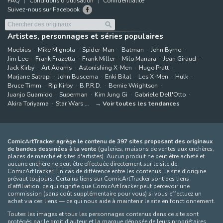
FAQ
Conditions d'utilisation
Confidentialité
Suivez-nous sur Facebook
Artistes, personnages et séries populaires
Moebius
Mike Mignola
Spider-Man
Batman
John Byrne
Jim Lee
Frank Frazetta
Frank Miller
Milo Manara
Jean Giraud
Jack Kirby
Art Adams
Astonishing X-Men
Hugo Pratt
Marjane Satrapi
John Buscema
Enki Bilal
Les X-Men
Hulk
Bruce Timm
Rip Kirby
B.P.R.D.
Bernie Wrightson
Juanjo Guarnido
Superman
Kim Jung Gi
Gabriele Dell'Otto
Akira Toriyama
Star Wars
Voir toutes les tendances
ComicArtTracker agrège le contenu de 397 sites proposant des originaux
de bandes dessinées à la vente
(galeries, maisons de ventes aux enchères,
places de marché et sites d'artistes). Aucun produit ne peut être acheté et
aucune enchère ne peut être effectuée directement sur le site de
ComicArtTracker. En cas de différence entre les contenus, le site d'origine
prévaut toujours. Certains liens sur ComicArtTracker sont des liens
d’affiliation, ce qui signifie que ComicArtTracker peut percevoir une
commission (sans coût supplémentaire pour vous) si vous effectuez un
achat via ces liens — ce qui nous aide à maintenir le site en fonctionnement.
Toutes les images et tous les personnages contenus dans ce site sont
protégés par le droit d'auteur et la marque déposée de leurs propriétaires