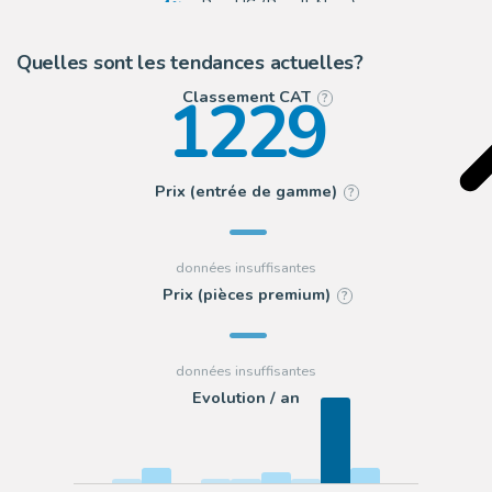
4
eBay US (Buy It Now)
2
Romitaman
Quelles sont les tendances actuelles?
1229
Classement CAT
?
Prix (entrée de gamme)
?
Prix (pièces premium)
?
Evolution / an