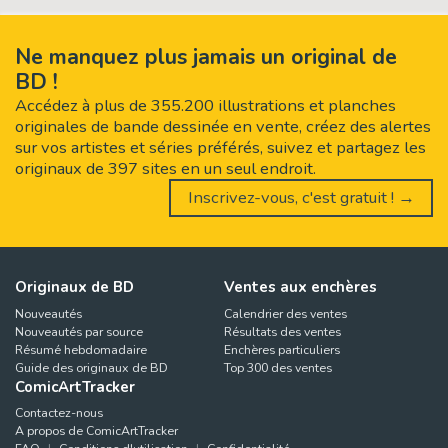
Ne manquez plus jamais un original de
BD !
Accédez à plus de 355.200 illustrations et planches
originales de bande dessinée en vente, créez des alertes
sur vos artistes et séries préférés, suivez et partagez les
originaux de 397 sites en un seul endroit.
Inscrivez-vous, c'est gratuit ! →
Originaux de BD
Ventes aux enchères
Nouveautés
Calendrier des ventes
Nouveautés par source
Résultats des ventes
Résumé hebdomadaire
Enchères particuliers
Guide des originaux de BD
Top 300 des ventes
ComicArtTracker
Contactez-nous
A propos de ComicArtTracker