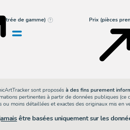
2
Heritage
 (entrée de gamme)
Prix (pièces pr
?
=
omicArtTracker sont proposés
à des fins purement infor
rmations pertinentes à partir de données publiques (ce
 ou moins détaillées et exactes des originaux mis en ve
jamais
être basées uniquement sur les donnée