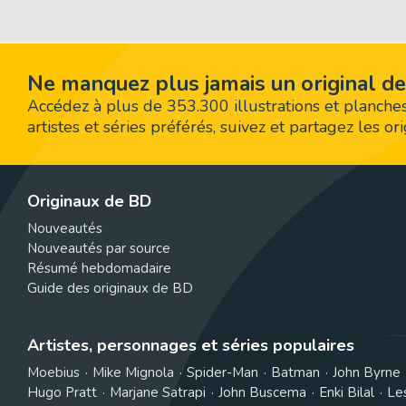
Ne manquez plus jamais un original de
Accédez à plus de 353.300 illustrations et planches
artistes et séries préférés, suivez et partagez les o
Originaux de BD
Nouveautés
Nouveautés par source
Résumé hebdomadaire
Guide des originaux de BD
Artistes, personnages et séries populaires
Moebius
Mike Mignola
Spider-Man
Batman
John Byrne
Hugo Pratt
Marjane Satrapi
John Buscema
Enki Bilal
Le