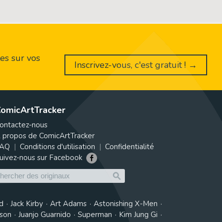
es sur vos
Inscrivez-vous, c'est gratuit ! →
omicArtTracker
ontactez-nous
 propos de ComicArtTracker
AQ
Conditions d'utilisation
Confidentialité
uivez-nous sur Facebook
d
Jack Kirby
Art Adams
Astonishing X-Men
tson
Juanjo Guarnido
Superman
Kim Jung Gi