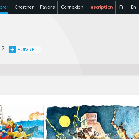
orer
Chercher
Favoris
Connexion
Inscription
Fr → En
?
SUIVRE