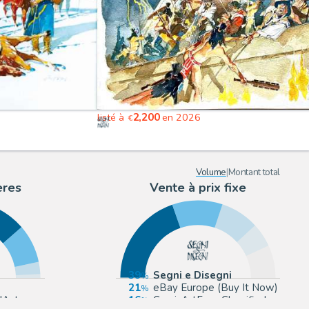
2,200
listé à
en 2026
€
Volume
|
Montant total
ères
Vente à prix fixe
39
Segni e Disegni
21
eBay Europe (Buy It Now)
d'Aste
16
ComicArtFans Classifieds