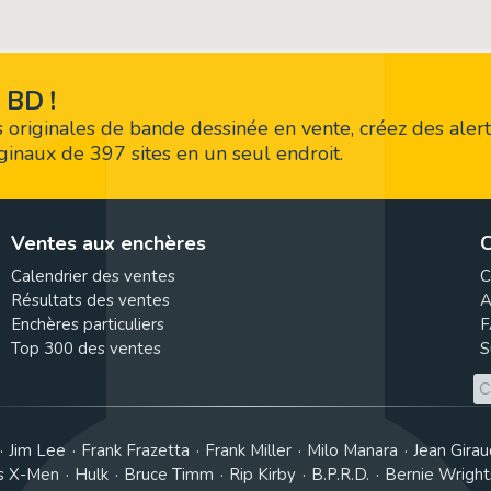
 BD !
 originales de bande dessinée en vente, créez des alert
riginaux de 397 sites en un seul endroit.
Ventes aux enchères
C
Calendrier des ventes
C
Résultats des ventes
A
Enchères particuliers
F
Top 300 des ventes
S
Jim Lee
Frank Frazetta
Frank Miller
Milo Manara
Jean Girau
s X-Men
Hulk
Bruce Timm
Rip Kirby
B.P.R.D.
Bernie Wrigh