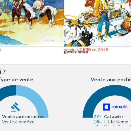
2,600
5
vendu
en 2018
€
 ?
Type de vente
Vente aux ench
Vente aux enchères
77
Catawiki
Vente à prix fixe
16
Little Nemo
5
Urania Casa 