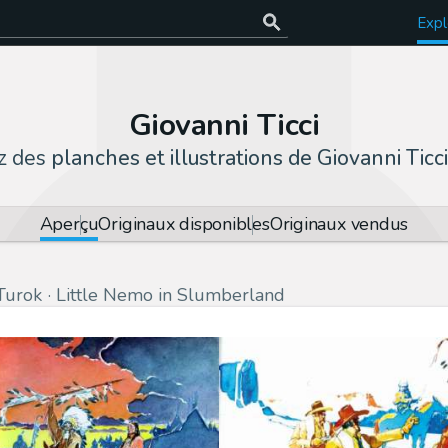
Expl
Giovanni Ticci
z des
planches et illustrations de Giovanni Ticci
Aperçu
Originaux disponibles
Originaux vendus
Turok
Little Nemo in Slumberland