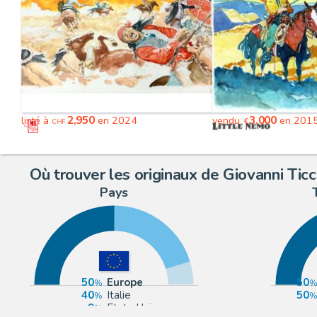
2,950
3,000
listé à
en 2024
vendu
en 201
€
CHF
Où trouver les originaux de Giovanni Ticci
Pays
50
Europe
50
40
Italie
50
9
Etats-Unis