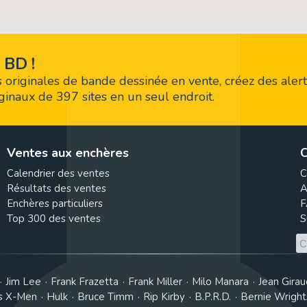
 BD !
 originales de bande dessinée en vente, créez des alert
riginaux de 397 sites en un seul endroit.
Ventes aux enchères
C
Calendrier des ventes
C
Résultats des ventes
A
Enchères particuliers
F
Top 300 des ventes
S
Jim Lee
Frank Frazetta
Frank Miller
Milo Manara
Jean Girau
s X-Men
Hulk
Bruce Timm
Rip Kirby
B.P.R.D.
Bernie Wrigh