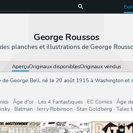
Expl
George Roussos
 des
planches et illustrations de George Rouss
Aperçu
Originaux disponibles
Originaux vendus
de George Bell, né le 20 août 1915 à Washington et mo
ics
Âge d'or
Les 4 Fantastiques
EC Comics
Âge de
wsky
Batman
Jerry Robinson
Stan Goldberg
Tales 