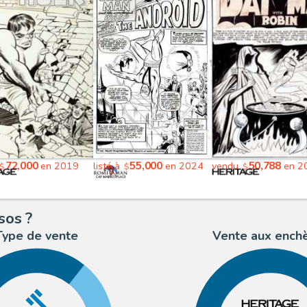
72,000
55,000
50,788
en 2019
listé à
en 2024
vendu
en 2
$
$
$
sos ?
Type de vente
Vente aux ench