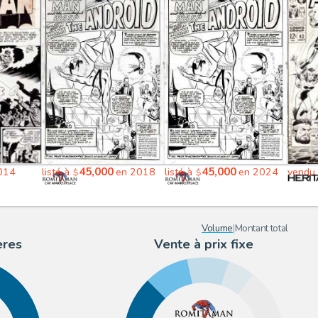
45,000
45,000
014
listé à
en 2018
listé à
en 2024
vendu
$
$
Volume
|
Montant total
ères
Vente à prix fixe