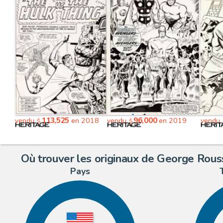
113,525
96,000
vendu
en 2018
vendu
en 2019
vendu
$
$
Où trouver les originaux de George Rous
Pays