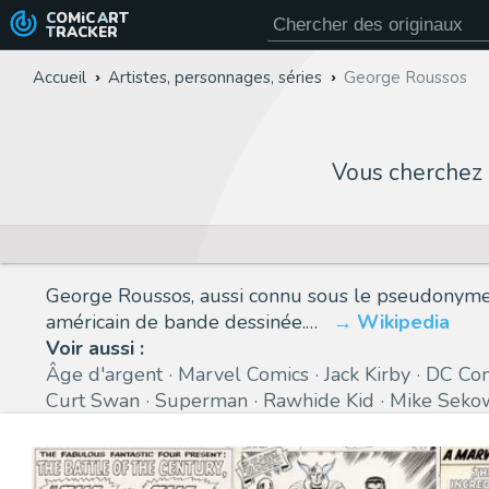
COMiC
ART
TRACKER
Accueil
Artistes, personnages, séries
George Roussos
Vous cherchez
George Roussos, aussi connu sous le pseudonyme 
américain de bande dessinée.…
Wikipedia
Voir aussi :
Âge d'argent
Marvel Comics
Jack Kirby
DC Com
Curt Swan
Superman
Rawhide Kid
Mike Seko