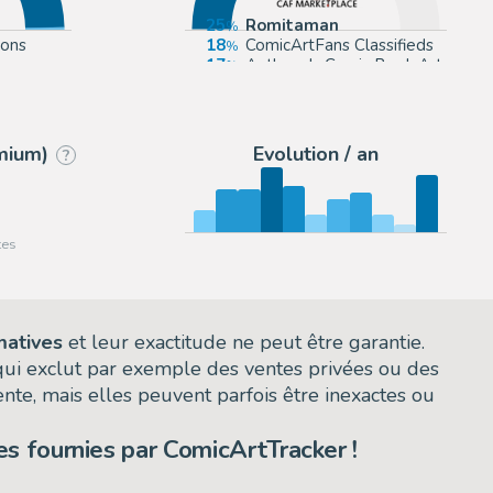
25
Romitaman
ions
18
ComicArtFans Classifieds
17
Anthony's Comic Book Art
11
Cool Lines Art
emium)
Evolution / an
?
matives
et leur exactitude ne peut être garantie.
 qui exclut par exemple des ventes privées ou des
nte, mais elles peuvent parfois être inexactes ou
s fournies par ComicArtTracker !