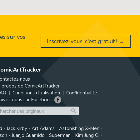
es sur vos
Inscrivez-vous, c'est gratuit ! →
omicArtTracker
ontactez-nous
 propos de ComicArtTracker
AQ
Conditions d'utilisation
Confidentialité
uivez-nous sur Facebook
d
Jack Kirby
Art Adams
Astonishing X-Men
tson
Juanjo Guarnido
Superman
Kim Jung Gi