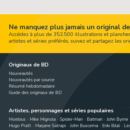
Ne manquez plus jamais un original de
Accédez à plus de 353.500 illustrations et planches
artistes et séries préférés, suivez et partagez les o
Originaux de BD
Nouveautés
Nouveautés par source
Résumé hebdomadaire
Guide des originaux de BD
Artistes, personnages et séries populaires
Moebius
Mike Mignola
Spider-Man
Batman
John Byrne
Hugo Pratt
Marjane Satrapi
John Buscema
Enki Bilal
Le