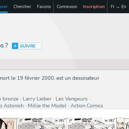
orer
Chercher
Favoris
Connexion
Inscription
Fr → En
os
?
SUIVRE
rt le 19 février 2000, est un dessinateur
 bronze
Larry Lieber
Les Vengeurs
to Astonish
Millie the Model
Action Comics