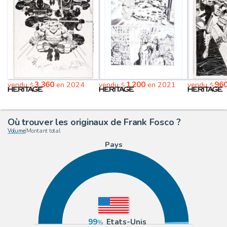
3,360
1,200
96
vendu
en 2024
vendu
en 2021
vendu
$
$
$
Où trouver les originaux de Frank Fosco ?
Volume
|
Montant total
Pays
99
Etats-Unis