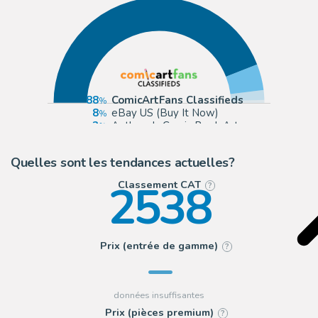
88
ComicArtFans Classifieds
8
eBay US (Buy It Now)
3
Anthony's Comic Book Art
2
2DGalleries
Quelles sont les tendances actuelles?
2538
Classement CAT
?
Prix (entrée de gamme)
?
Prix (pièces premium)
?