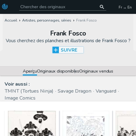
Fr → En
Accueil
Artistes, personnages, séries
Frank Fosco
Frank Fosco
Vous cherchez des
planches et illustrations de Frank Fosco
?
SUIVRE
Aperçu
Originaux disponibles
Originaux vendus
Voir aussi :
TMNT (Tortues Ninja)
Savage Dragon
Vanguard
Image Comics