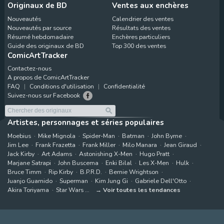
Originaux de BD
Ventes aux enchères
Nouveautés
Calendrier des ventes
Nouveautés par source
Résultats des ventes
Résumé hebdomadaire
Enchères particuliers
Guide des originaux de BD
Top 300 des ventes
ComicArtTracker
Contactez-nous
A propos de ComicArtTracker
FAQ
Conditions d'utilisation
Confidentialité
Suivez-nous sur Facebook
Artistes, personnages et séries populaires
Moebius
Mike Mignola
Spider-Man
Batman
John Byrne
Jim Lee
Frank Frazetta
Frank Miller
Milo Manara
Jean Giraud
Jack Kirby
Art Adams
Astonishing X-Men
Hugo Pratt
Marjane Satrapi
John Buscema
Enki Bilal
Les X-Men
Hulk
Bruce Timm
Rip Kirby
B.P.R.D.
Bernie Wrightson
Juanjo Guarnido
Superman
Kim Jung Gi
Gabriele Dell'Otto
Akira Toriyama
Star Wars
Voir toutes les tendances