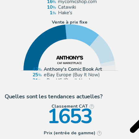
16
mycomicshop.com
10
Catawiki
1
Hake's
Vente à prix fixe
47
Anthony's Comic Book Art
25
eBay Europe (Buy It Now)
21
eBay US (Buy It Now)
3
mycomicshop.com (Buy It Now)
Quelles sont les tendances actuelles?
1653
Classement CAT
?
Prix (entrée de gamme)
?