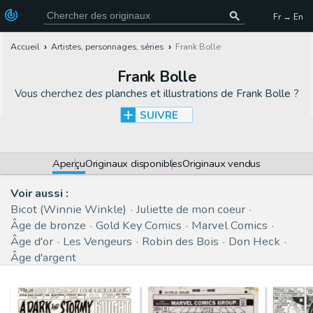
Fr → En
Accueil
Artistes, personnages, séries
Frank Bolle
Frank Bolle
Vous cherchez des
planches et illustrations de Frank Bolle
?
SUIVRE
Aperçu
Originaux disponibles
Originaux vendus
Voir aussi :
Bicot (Winnie Winkle)
Juliette de mon coeur
Âge de bronze
Gold Key Comics
Marvel Comics
Âge d'or
Les Vengeurs
Robin des Bois
Don Heck
Âge d'argent