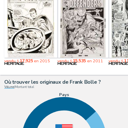
17,925
15,535
1
vendu
en 2015
vendu
en 2011
vendu
$
$
$
Où trouver les originaux de Frank Bolle ?
Volume
|
Montant total
Pays