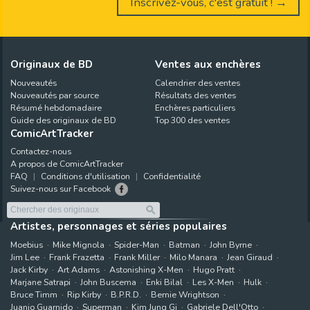
Inscrivez-vous, c'est gratuit ! →
Originaux de BD
Ventes aux enchères
Nouveautés
Calendrier des ventes
Nouveautés par source
Résultats des ventes
Résumé hebdomadaire
Enchères particuliers
Guide des originaux de BD
Top 300 des ventes
ComicArtTracker
Contactez-nous
A propos de ComicArtTracker
FAQ
Conditions d'utilisation
Confidentialité
Suivez-nous sur Facebook
Artistes, personnages et séries populaires
Moebius
Mike Mignola
Spider-Man
Batman
John Byrne
Jim Lee
Frank Frazetta
Frank Miller
Milo Manara
Jean Giraud
Jack Kirby
Art Adams
Astonishing X-Men
Hugo Pratt
Marjane Satrapi
John Buscema
Enki Bilal
Les X-Men
Hulk
Bruce Timm
Rip Kirby
B.P.R.D.
Bernie Wrightson
Juanjo Guarnido
Superman
Kim Jung Gi
Gabriele Dell'Otto