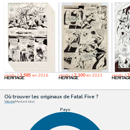
3,585
2,100
2
vendu
en 2016
vendu
en 2023
vendu
$
$
$
Où trouver les originaux de Fatal Five ?
Volume
|
Montant total
Pays