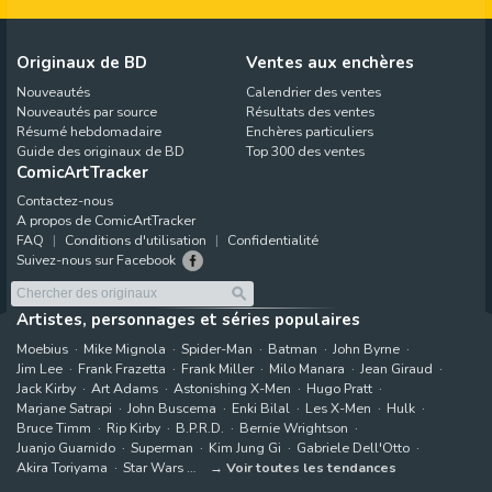
Originaux de BD
Ventes aux enchères
Nouveautés
Calendrier des ventes
Nouveautés par source
Résultats des ventes
Résumé hebdomadaire
Enchères particuliers
Guide des originaux de BD
Top 300 des ventes
ComicArtTracker
Contactez-nous
A propos de ComicArtTracker
FAQ
Conditions d'utilisation
Confidentialité
Suivez-nous sur Facebook
Artistes, personnages et séries populaires
Moebius
Mike Mignola
Spider-Man
Batman
John Byrne
Jim Lee
Frank Frazetta
Frank Miller
Milo Manara
Jean Giraud
Jack Kirby
Art Adams
Astonishing X-Men
Hugo Pratt
Marjane Satrapi
John Buscema
Enki Bilal
Les X-Men
Hulk
Bruce Timm
Rip Kirby
B.P.R.D.
Bernie Wrightson
Juanjo Guarnido
Superman
Kim Jung Gi
Gabriele Dell'Otto
Akira Toriyama
Star Wars
Voir toutes les tendances