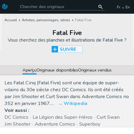
Fr → En
Accueil
Artistes, personnages, séries
Fatal Five
Fatal Five
Vous cherchez des
planches et illustrations de Fatal Five
?
SUIVRE
Aperçu
Originaux disponibles
Originaux vendus
Les Fatal Cinq (Fatal Five) sont une équipe de super-
vilains du 30e siècle chez DC Comics. Ils ont été créés
par Jim Shooter et Curt Swan dans Adventure Comics no
352 en janvier 1967.…
Wikipedia
Voir aussi :
DC Comics
La Légion des Super-Héros
Curt Swan
Jim Shooter
Adventure Comics
Superboy