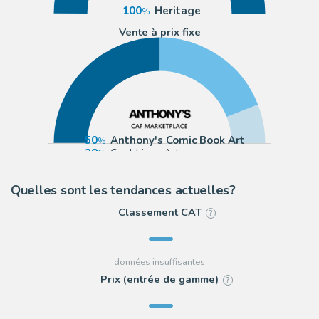
100
Heritage
Vente à prix fixe
50
Anthony's Comic Book Art
38
Cool Lines Art
13
ComicArtFans Classifieds
Quelles sont les tendances actuelles?
Classement CAT
?
Prix (entrée de gamme)
?