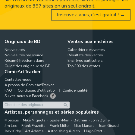
originaux de 397 sites en un seul endroit.
Inscrivez-vous, c'est gratuit ! →
Originaux de BD
Ventes aux enchères
Nouveautés
Calendrier des ventes
Nouveautés par source
Résultats des ventes
Résumé hebdomadaire
Enchères particuliers
Guide des originaux de BD
Top 300 des ventes
ComicArtTracker
Contactez-nous
A propos de ComicArtTracker
FAQ
Conditions d'utilisation
Confidentialité
Suivez-nous sur Facebook
Artistes, personnages et séries populaires
Moebius
Mike Mignola
Spider-Man
Batman
John Byrne
Jim Lee
Frank Frazetta
Frank Miller
Milo Manara
Jean Giraud
Jack Kirby
Art Adams
Astonishing X-Men
Hugo Pratt