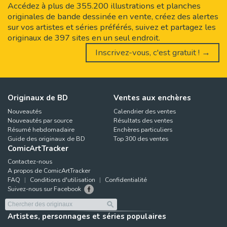
Accédez à plus de 355.200 illustrations et planches
originales de bande dessinée en vente, créez des alertes
sur vos artistes et séries préférés, suivez et partagez les
originaux de 397 sites en un seul endroit.
Inscrivez-vous, c'est gratuit ! →
Originaux de BD
Ventes aux enchères
Nouveautés
Calendrier des ventes
Nouveautés par source
Résultats des ventes
Résumé hebdomadaire
Enchères particuliers
Guide des originaux de BD
Top 300 des ventes
ComicArtTracker
Contactez-nous
A propos de ComicArtTracker
FAQ
Conditions d'utilisation
Confidentialité
Suivez-nous sur Facebook
Artistes, personnages et séries populaires