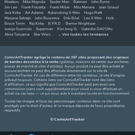
Moebius
Mike Mignola
Spider-Man
Batman
John Byrne
Jim Lee
Frank Frazetta
Frank Miller
Milo Manara
Jean Giraud
Jack Kirby
Art Adams
Astonishing X-Men
Hugo Pratt
Marjane Satrapi
John Buscema
Enki Bilal
Les X-Men
Hulk
Bruce Timm
Rip Kirby
B.P.R.D.
Bernie Wrightson
Juanjo Guarnido
Superman
Kim Jung Gi
Gabriele Dell'Otto
Akira Toriyama
Star Wars
Voir toutes les tendances
ComicArtTracker agrège le contenu de 397 sites proposant des originaux
de bandes dessinées à la vente
(galeries, maisons de ventes aux enchères,
places de marché et sites d'artistes). Aucun produit ne peut être acheté et
aucune enchère ne peut être effectuée directement sur le site de
ComicArtTracker. En cas de différence entre les contenus, le site d'origine
prévaut toujours. Certains liens sur ComicArtTracker sont des liens
d’affiliation, ce qui signifie que ComicArtTracker peut percevoir une
commission (sans coût supplémentaire pour vous) si vous effectuez un
achat via ces liens — ce qui nous aide à maintenir le site en fonctionnement.
Toutes les images et tous les personnages contenus dans ce site sont
protégés par le droit d'auteur et la marque déposée de leurs propriétaires
respectifs.
©
ComicArtTracker