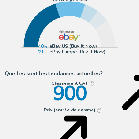
40
eBay US (Buy It Now)
21
eBay Europe (Buy It Now)
10
Illustration Art Gallery
9
Cadence Comic Art
Quelles sont les tendances actuelles?
900
Classement CAT
?
Prix (entrée de gamme)
?