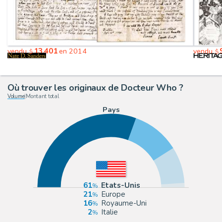
13,401
vendu
en 2014
vendu
$
$
Où trouver les originaux de Docteur Who ?
Volume
|
Montant total
Pays
61
Etats-Unis
21
Europe
16
Royaume-Uni
2
Italie