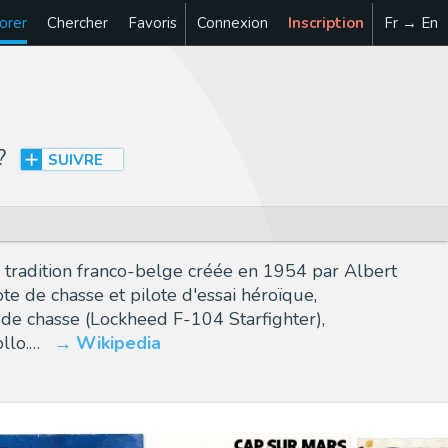
orer
Chercher
Favoris
Connexion
Inscription
Fr → En
?
SUIVRE
 tradition franco-belge créée en 1954 par Albert
te de chasse et pilote d'essai héroïque,
 de chasse (Lockheed F-104 Starfighter),
llo.…
Wikipedia