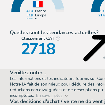
41
France
79
31
Europe
21
23
Belgique
2
Allemagne
Quelles sont les tendances actuelles?
Classement CAT
Prix
?
2718
Veuillez noter…
Les informations et les indicateurs fournis sur C
Notre IA fait de son mieux pour déduire des info
réductions non divulguées) et de descriptions plus
incomplètes.
En savoir plus
Vos décisions d'achat / vente ne doivent