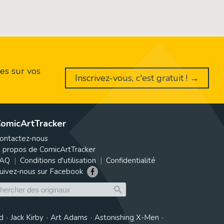
es sur vos
Inscrivez-vous, c'est gratuit ! →
omicArtTracker
ontactez-nous
 propos de ComicArtTracker
AQ
Conditions d'utilisation
Confidentialité
uivez-nous sur Facebook
d
Jack Kirby
Art Adams
Astonishing X-Men