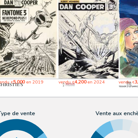
5,000
4,200
3
endu
en 2019
vendu
en 2024
vendu
€
€
€
Type de vente
Vente aux ench