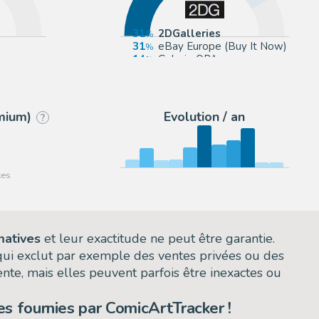
31
2DGalleries
31
eBay Europe (Buy It Now)
rou
14
Galerie OPA
7
Galerie Neunte Kunst
emium)
Evolution / an
?
matives
et leur exactitude ne peut être garantie.
 qui exclut par exemple des ventes privées ou des
nte, mais elles peuvent parfois être inexactes ou
s fournies par ComicArtTracker !