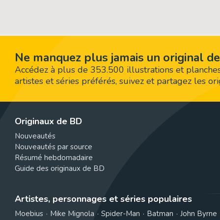
Ne manquez plus jamais un original de
Accédez à plus de 353.500 illustrations et planches
artistes et séries préférés, suivez et partagez les o
Originaux de BD
Nouveautés
Nouveautés par source
Résumé hebdomadaire
Guide des originaux de BD
Artistes, personnages et séries populaires
Moebius
Mike Mignola
Spider-Man
Batman
John Byrne