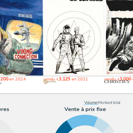
,200
3,125
3,000
en 2024
vendu
en 2021
vendu
€
€
Volume
|
Montant total
ères
Vente à prix fixe