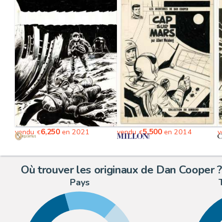
6,250
5,500
vendu
en 2021
vendu
en 2014
v
€
€
Où trouver les originaux de Dan Cooper ?
Pays