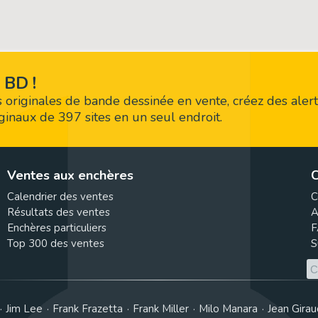
 BD !
 originales de bande dessinée en vente, créez des alert
riginaux de 397 sites en un seul endroit.
Ventes aux enchères
C
Calendrier des ventes
C
Résultats des ventes
A
Enchères particuliers
F
Top 300 des ventes
S
Jim Lee
Frank Frazetta
Frank Miller
Milo Manara
Jean Girau