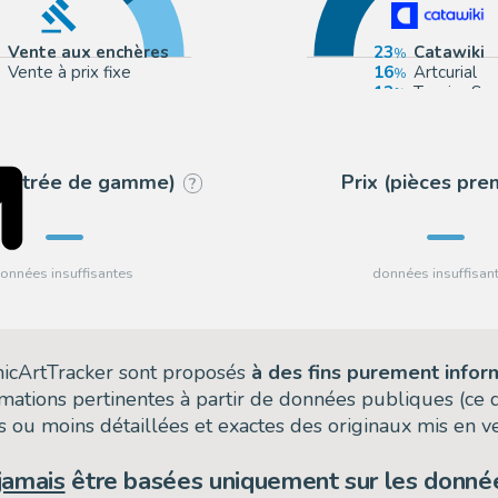
Vente aux enchères
23
Catawiki
Vente à prix fixe
16
Artcurial
12
Tessier Sar
9
Millon
 (entrée de gamme)
Prix (pièces pr
?
omicArtTracker sont proposés
à des fins purement infor
rmations pertinentes à partir de données publiques (ce
 ou moins détaillées et exactes des originaux mis en ve
jamais
être basées uniquement sur les donnée