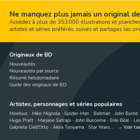
Ne manquez plus jamais un original de
Accédez à plus de 353.000 illustrations et planches
artistes et séries préférés, suivez et partagez les o
Originaux de BD
Nouveautés
Nouveautés par source
Résumé hebdomadaire
Guide des originaux de BD
Artistes, personnages et séries populaires
Moebius
Mike Mignola
Spider-Man
Batman
John Byrne
Hugo Pratt
Marjane Satrapi
John Buscema
Enki Bilal
Le
Gabriele Dell'Otto
Akira Toriyama
Star Wars
Voir t