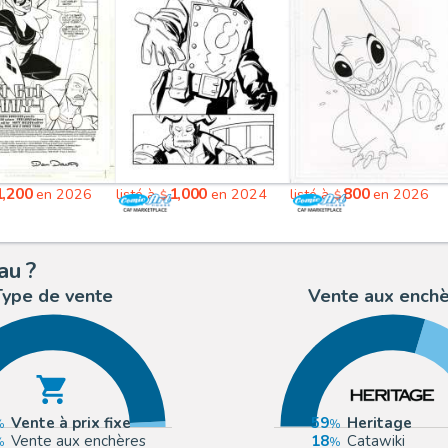
1,200
1,000
800
en 2026
listé à
en 2024
listé à
en 2026
$
$
au ?
Type de vente
Vente aux ench
Vente à prix fixe
59
Heritage
Vente aux enchères
18
Catawiki