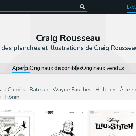
Expl
Craig Rousseau
z des
planches et illustrations de Craig Roussea
Aperçu
Originaux disponibles
Originaux vendus
el Comics
Batman
Wayne Faucher
Hellboy
Âge m
e
Rōnin