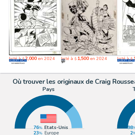
2,000
1,500
listé à
en 2024
listé à
en 2024
listé à
$
$
$
Où trouver les originaux de Craig Rousse
Pays
76
Etats-Unis
98
23
Europe
2