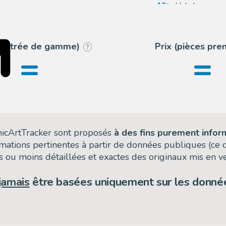
12
Hake's
6
Landry Pop Au
 (entrée de gamme)
Prix (pièces pr
?
=
=
omicArtTracker sont proposés
à des fins purement infor
rmations pertinentes à partir de données publiques (ce
 ou moins détaillées et exactes des originaux mis en ve
jamais
être basées uniquement sur les donnée