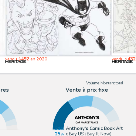
492
432
vendu
en 2020
vendu
$
$
Volume
|
Montant total
ères
Vente à prix fixe
31
Anthony's Comic Book Art
25
eBay US (Buy It Now)