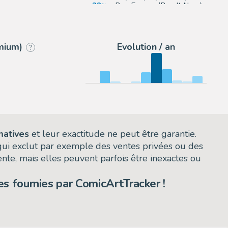
23
eBay Europe (Buy It Now)
ctions
11
ComicArtFans Classifieds
emium)
Evolution / an
?
matives
et leur exactitude ne peut être garantie.
 qui exclut par exemple des ventes privées ou des
nte, mais elles peuvent parfois être inexactes ou
s fournies par ComicArtTracker !