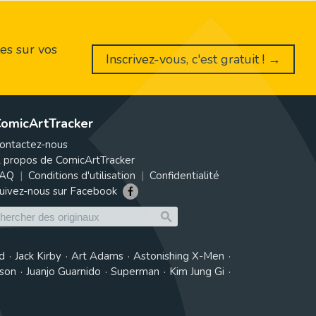
es sur vos
Inscrivez-vous, c'est gratuit ! →
omicArtTracker
ontactez-nous
 propos de ComicArtTracker
AQ
Conditions d'utilisation
Confidentialité
uivez-nous sur Facebook
d
Jack Kirby
Art Adams
Astonishing X-Men
tson
Juanjo Guarnido
Superman
Kim Jung Gi