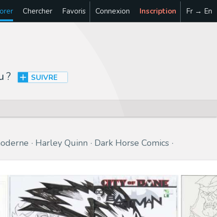
orer
Chercher
Favoris
Connexion
Inscription
Fr → En
u
?
SUIVRE
oderne
Harley Quinn
Dark Horse Comics