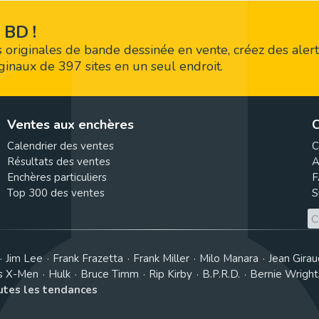
 BD !
 originales de bande dessinée en vente, créez des alert
riginaux de 397 sites en un seul endroit.
Ventes aux enchères
C
Calendrier des ventes
C
Résultats des ventes
A
Enchères particuliers
F
Top 300 des ventes
S
Jim Lee
Frank Frazetta
Frank Miller
Milo Manara
Jean Girau
s X-Men
Hulk
Bruce Timm
Rip Kirby
B.P.R.D.
Bernie Wrigh
outes les tendances