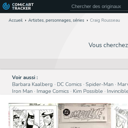
COMiC
ART
TRACKER
Accueil
Artistes, personnages, séries
Craig Rousseau
Vous cherche
Voir aussi :
Barbara Kaalberg
DC Comics
Spider-Man
Marv
Iron Man
Image Comics
Kim Possible
Invincibl