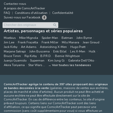
Contactez-nous
A propos de ComicArtTracker
FAQ
Conditions d'utilisation
Confidentialité
Suivez-nous sur Facebook
Artistes, personnages et séries populaires
Moebius
Mike Mignola
Spider-Man
Batman
John Byrne
Jim Lee
Frank Frazetta
Frank Miller
Milo Manara
Jean Giraud
Jack Kirby
Art Adams
Astonishing X-Men
Hugo Pratt
Marjane Satrapi
John Buscema
Enki Bilal
Les X-Men
Hulk
Bruce Timm
Rip Kirby
B.P.R.D.
Bernie Wrightson
Juanjo Guarnido
Superman
Kim Jung Gi
Gabriele Dell'Otto
Akira Toriyama
Star Wars
Voir toutes les tendances
ComicArtTracker agrège le contenu de 397 sites proposant des originaux
de bandes dessinées à la vente
(galeries, maisons de ventes aux enchères,
places de marché et sites d'artistes). Aucun produit ne peut être acheté et
aucune enchère ne peut être effectuée directement sur le site de
ComicArtTracker. En cas de différence entre les contenus, le site d'origine
prévaut toujours. Certains liens sur ComicArtTracker sont des liens
d’affiliation, ce qui signifie que ComicArtTracker peut percevoir une
commission (sans coût supplémentaire pour vous) si vous effectuez un