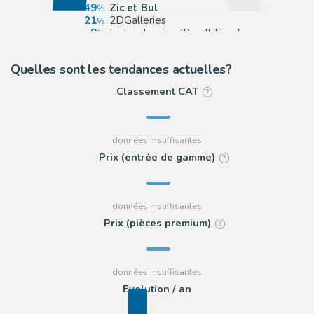
49
Zic et Bul
21
2DGalleries
8
todocoleccion (Buy It Now)
6
Pop Art Collector
Quelles sont les tendances actuelles?
Classement CAT
?
Prix (entrée de gamme)
?
Prix (pièces premium)
?
Evolution / an