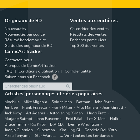
Originaux de BD
Ventes aux enchères
Nouveautés
Calendrier des ventes
Nouveautés par source
Résultats des ventes
Résumé hebdomadaire
Enchères particuliers
Guide des originaux de BD
Top 300 des ventes
ComicArtTracker
Contactez-nous
A propos de ComicArtTracker
FAQ
Conditions d'utilisation
Confidentialité
Suivez-nous sur Facebook
Artistes, personnages et séries populaires
Moebius
Mike Mignola
Spider-Man
Batman
John Byrne
Jim Lee
Frank Frazetta
Frank Miller
Milo Manara
Jean Giraud
Jack Kirby
Art Adams
Astonishing X-Men
Hugo Pratt
Marjane Satrapi
John Buscema
Enki Bilal
Les X-Men
Hulk
Bruce Timm
Rip Kirby
B.P.R.D.
Bernie Wrightson
Juanjo Guarnido
Superman
Kim Jung Gi
Gabriele Dell'Otto
Akira Toriyama
Star Wars
Voir toutes les tendances