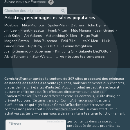
Suivez-nous sur Facebook
Artistes, personnages et séries populaires
Moebius
Mike Mignola
Spider-Man
Batman
John Byrne
Jim Lee
Frank Frazetta
Frank Miller
Milo Manara
Jean Giraud
Jack Kirby
Art Adams
Astonishing X-Men
Hugo Pratt
Marjane Satrapi
John Buscema
Enki Bilal
Les X-Men
Hulk
Bruce Timm
Rip Kirby
B.P.R.D.
Bernie Wrightson
Juanjo Guarnido
Superman
Kim Jung Gi
Gabriele Dell'Otto
Akira Toriyama
Star Wars
Voir toutes les tendances
ComicArtTracker agrège le contenu de 397 sites proposant des originaux
de bandes dessinées à la vente
(galeries, maisons de ventes aux enchères,
places de marché et sites d'artistes). Aucun produit ne peut être acheté et
aucune enchère ne peut être effectuée directement sur le site de
ComicArtTracker. En cas de différence entre les contenus, le site d'origine
prévaut toujours. Certains liens sur ComicArtTracker sont des liens
d’affiliation, ce qui signifie que ComicArtTracker peut percevoir une
commission (sans coût supplémentaire pour vous) si vous effectuez un
achat via ces liens — ce qui nous aide à maintenir le site en fonctionnement.
réinitialiser
Toutes les images et tous les personnages contenus dans ce site sont
Filtres
protégés par le droit d'auteur et la marque déposée de leurs propriétaires
respectifs.