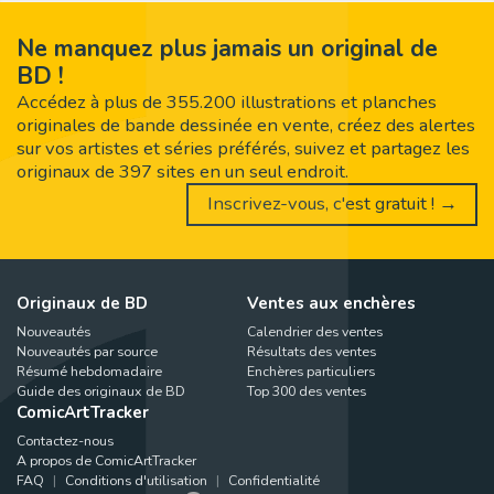
Ne manquez plus jamais un original de
BD !
Accédez à plus de 355.200 illustrations et planches
originales de bande dessinée en vente, créez des alertes
sur vos artistes et séries préférés, suivez et partagez les
originaux de 397 sites en un seul endroit.
Inscrivez-vous, c'est gratuit ! →
Originaux de BD
Ventes aux enchères
Nouveautés
Calendrier des ventes
Nouveautés par source
Résultats des ventes
Résumé hebdomadaire
Enchères particuliers
Guide des originaux de BD
Top 300 des ventes
ComicArtTracker
Contactez-nous
A propos de ComicArtTracker
FAQ
Conditions d'utilisation
Confidentialité