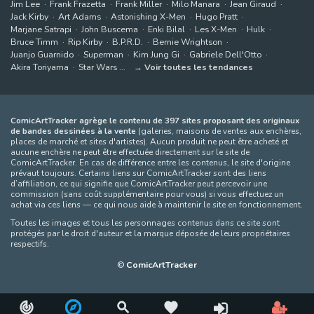
Jim Lee
Frank Frazetta
Frank Miller
Milo Manara
Jean Giraud
Jack Kirby
Art Adams
Astonishing X-Men
Hugo Pratt
Marjane Satrapi
John Buscema
Enki Bilal
Les X-Men
Hulk
Bruce Timm
Rip Kirby
B.P.R.D.
Bernie Wrightson
Juanjo Guarnido
Superman
Kim Jung Gi
Gabriele Dell'Otto
Akira Toriyama
Star Wars
Voir toutes les tendances
ComicArtTracker agrège le contenu de 397 sites proposant des originaux
de bandes dessinées à la vente
(galeries, maisons de ventes aux enchères,
places de marché et sites d'artistes). Aucun produit ne peut être acheté et
aucune enchère ne peut être effectuée directement sur le site de
ComicArtTracker. En cas de différence entre les contenus, le site d'origine
prévaut toujours. Certains liens sur ComicArtTracker sont des liens
d’affiliation, ce qui signifie que ComicArtTracker peut percevoir une
commission (sans coût supplémentaire pour vous) si vous effectuez un
achat via ces liens — ce qui nous aide à maintenir le site en fonctionnement.
Toutes les images et tous les personnages contenus dans ce site sont
protégés par le droit d'auteur et la marque déposée de leurs propriétaires
respectifs.
©
ComicArtTracker