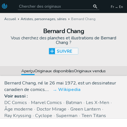
Fr → En
Accueil
Artistes, personnages, séries
Bernard Chang
Bernard Chang
Vous cherchez des
planches et illustrations de Bernard
Chang
?
SUIVRE
Aperçu
Originaux disponibles
Originaux vendus
Bernard Chang, né le 26 mai 1972, est un dessinateur
canadien de comics.…
Wikipedia
Voir aussi :
DC Comics
Marvel Comics
Batman
Les X-Men
Âge moderne
Doctor Mirage
Green Lantern
Ray Kryssing
Cyclope
Superman
Teen Titans