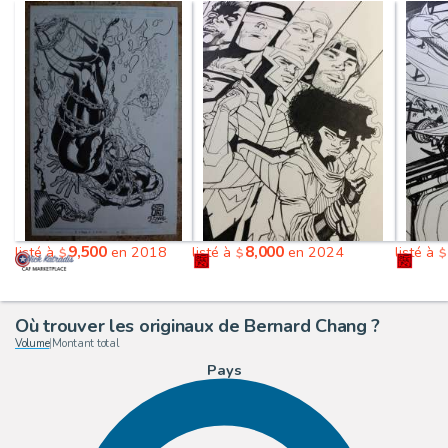
9,500
8,000
listé à
en 2018
listé à
en 2024
listé à
$
$
$
Où trouver les originaux de Bernard Chang ?
Volume
|
Montant total
Pays