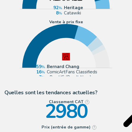
92
Heritage
8
Catawiki
Vente à prix fixe
59
Bernard Chang
16
ComicArtFans Classifieds
7
eBay US (Buy It Now)
4
eBay Europe (Buy It Now)
Quelles sont les tendances actuelles?
2980
Classement CAT
?
Prix (entrée de gamme)
?