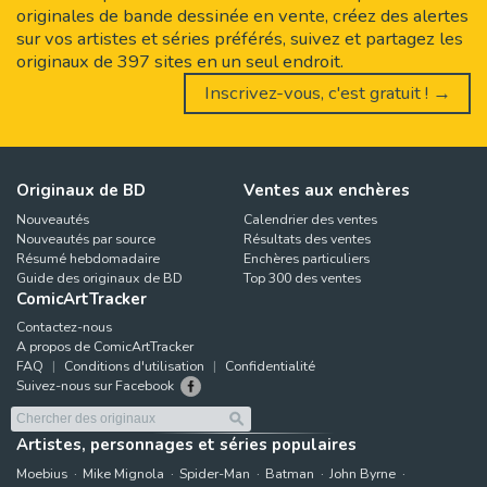
originales de bande dessinée en vente, créez des alertes
sur vos artistes et séries préférés, suivez et partagez les
originaux de 397 sites en un seul endroit.
Inscrivez-vous, c'est gratuit ! →
Originaux de BD
Ventes aux enchères
Nouveautés
Calendrier des ventes
Nouveautés par source
Résultats des ventes
Résumé hebdomadaire
Enchères particuliers
Guide des originaux de BD
Top 300 des ventes
ComicArtTracker
Contactez-nous
A propos de ComicArtTracker
FAQ
Conditions d'utilisation
Confidentialité
Suivez-nous sur Facebook
Artistes, personnages et séries populaires
Moebius
Mike Mignola
Spider-Man
Batman
John Byrne