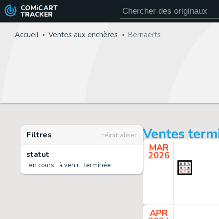
COMiC
ART
TRACKER
Accueil
Ventes aux enchères
Bernaerts
Ventes term
Filtres
réinitialiser
MAR
statut
2026
en cours
à venir
terminée
APR