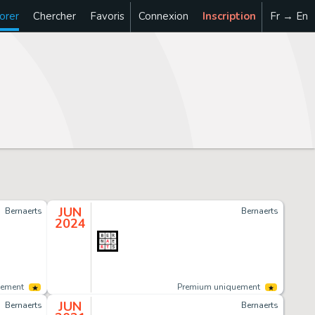
orer
Chercher
Favoris
Connexion
Inscription
Fr → En
JUN
Bernaerts
Bernaerts
2024
uement
Premium uniquement
JUN
Bernaerts
Bernaerts