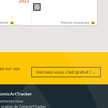
2021
uement
Premium uniquement
es sur vos
Inscrivez-vous, c'est gratuit ! →
omicArtTracker
ontactez-nous
 propos de ComicArtTracker