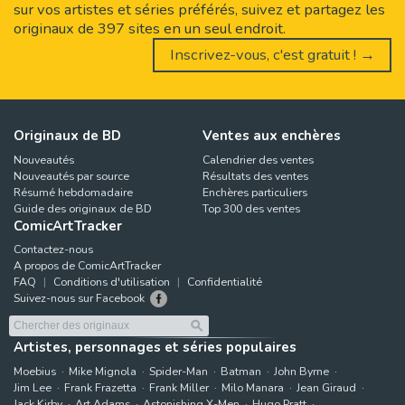
sur vos artistes et séries préférés, suivez et partagez les
originaux de 397 sites en un seul endroit.
Inscrivez-vous, c'est gratuit ! →
Originaux de BD
Ventes aux enchères
Nouveautés
Calendrier des ventes
Nouveautés par source
Résultats des ventes
Résumé hebdomadaire
Enchères particuliers
Guide des originaux de BD
Top 300 des ventes
ComicArtTracker
Contactez-nous
A propos de ComicArtTracker
FAQ
Conditions d'utilisation
Confidentialité
Suivez-nous sur Facebook
Artistes, personnages et séries populaires
Moebius
Mike Mignola
Spider-Man
Batman
John Byrne
Jim Lee
Frank Frazetta
Frank Miller
Milo Manara
Jean Giraud
Jack Kirby
Art Adams
Astonishing X-Men
Hugo Pratt