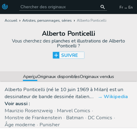
Fr → En
Accueil
Artistes, personnages, séries
Alberto Ponticelli
Alberto Ponticelli
Vous cherchez des
planches et illustrations de Alberto
Ponticelli
?
SUIVRE
Aperçu
Originaux disponibles
Originaux vendus
Alberto Ponticelli (né le 10 juin 1969 à Milan) est un
dessinateur de bande dessinée italien.…
Wikipedia
Voir aussi :
Maurizio Rosenzweig
Marvel Comics
Monstre de Frankenstein
Batman
DC Comics
Âge moderne
Punisher