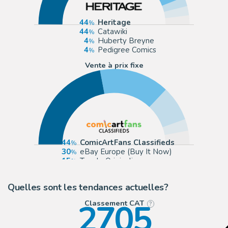
44
Heritage
44
Catawiki
4
Huberty Breyne
4
Pedigree Comics
Vente à prix fixe
44
ComicArtFans Classifieds
30
eBay Europe (Buy It Now)
15
Tavole Originali
5
Comic House
Quelles sont les tendances actuelles?
2705
Classement CAT
?