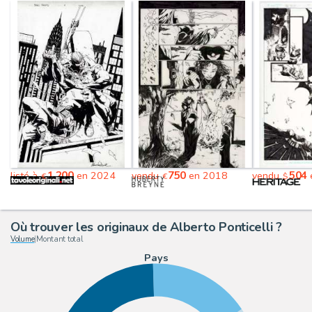
1,200
750
504
listé à
en 2024
vendu
en 2018
vendu
€
€
$
Où trouver les originaux de Alberto Ponticelli ?
Volume
|
Montant total
Pays