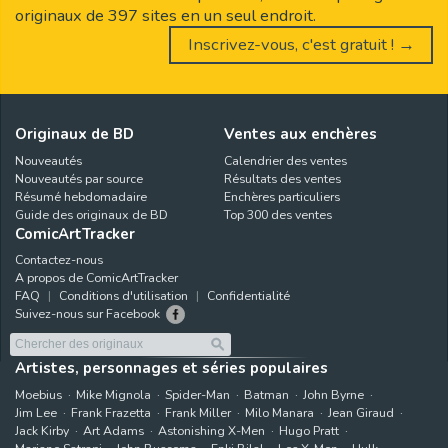
originaux de 397 sites en un seul endroit.
Inscrivez-vous, c'est gratuit ! →
Originaux de BD
Ventes aux enchères
Nouveautés
Calendrier des ventes
Nouveautés par source
Résultats des ventes
Résumé hebdomadaire
Enchères particuliers
Guide des originaux de BD
Top 300 des ventes
ComicArtTracker
Contactez-nous
A propos de ComicArtTracker
FAQ
Conditions d'utilisation
Confidentialité
Suivez-nous sur Facebook
Artistes, personnages et séries populaires
Moebius
Mike Mignola
Spider-Man
Batman
John Byrne
Jim Lee
Frank Frazetta
Frank Miller
Milo Manara
Jean Giraud
Jack Kirby
Art Adams
Astonishing X-Men
Hugo Pratt