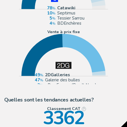
78
Catawiki
10
Septimus
5
Tessier Sarrou
4
BDEnchères
Vente à prix fixe
49
2DGalleries
47
Galerie des bulles
3
eBay Europe (Buy It Now)
1
Galerie Napoléon
Quelles sont les tendances actuelles?
3362
Classement CAT
?