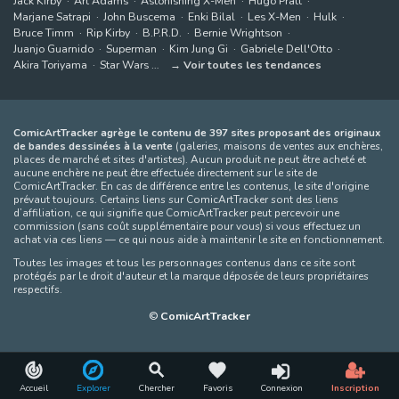
Jack Kirby
Art Adams
Astonishing X-Men
Hugo Pratt
Marjane Satrapi
John Buscema
Enki Bilal
Les X-Men
Hulk
Bruce Timm
Rip Kirby
B.P.R.D.
Bernie Wrightson
Juanjo Guarnido
Superman
Kim Jung Gi
Gabriele Dell'Otto
Akira Toriyama
Star Wars
Voir toutes les tendances
ComicArtTracker agrège le contenu de 397 sites proposant des originaux
de bandes dessinées à la vente
(galeries, maisons de ventes aux enchères,
places de marché et sites d'artistes). Aucun produit ne peut être acheté et
aucune enchère ne peut être effectuée directement sur le site de
ComicArtTracker. En cas de différence entre les contenus, le site d'origine
prévaut toujours. Certains liens sur ComicArtTracker sont des liens
d’affiliation, ce qui signifie que ComicArtTracker peut percevoir une
commission (sans coût supplémentaire pour vous) si vous effectuez un
achat via ces liens — ce qui nous aide à maintenir le site en fonctionnement.
Toutes les images et tous les personnages contenus dans ce site sont
protégés par le droit d'auteur et la marque déposée de leurs propriétaires
respectifs.
©
ComicArtTracker
Accueil
Explorer
Chercher
Favoris
Connexion
Inscription