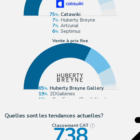
75
Catawiki
7
Huberty Breyne
7
Artcurial
6
Septimus
Vente à prix fixe
65
Huberty Breyne Gallery
19
2DGalleries
12
eBay Europe (Buy It Now)
2
Galerie 9ème Art
Quelles sont les tendances actuelles?
738
Classement CAT
?