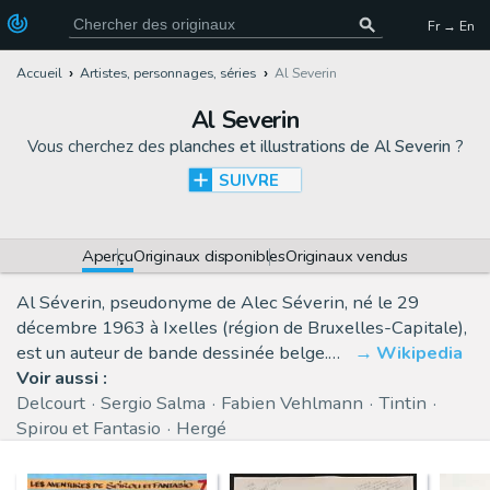
Fr → En
Accueil
Artistes, personnages, séries
Al Severin
Al Severin
Vous cherchez des
planches et illustrations de Al Severin
?
SUIVRE
Aperçu
Originaux disponibles
Originaux vendus
Al Séverin, pseudonyme de Alec Séverin, né le 29
décembre 1963 à Ixelles (région de Bruxelles-Capitale),
est un auteur de bande dessinée belge.…
Wikipedia
Voir aussi :
Delcourt
Sergio Salma
Fabien Vehlmann
Tintin
Spirou et Fantasio
Hergé