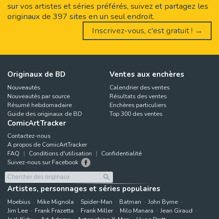
sur vos artistes et séries préférés, suivez et partagez les
originaux de 397 sites en un seul endroit.
Inscrivez-vous, c'est gratuit ! →
Originaux de BD
Ventes aux enchères
Nouveautés
Calendrier des ventes
Nouveautés par source
Résultats des ventes
Résumé hebdomadaire
Enchères particuliers
Guide des originaux de BD
Top 300 des ventes
ComicArtTracker
Contactez-nous
A propos de ComicArtTracker
FAQ
Conditions d'utilisation
Confidentialité
Suivez-nous sur Facebook
Artistes, personnages et séries populaires
Moebius
Mike Mignola
Spider-Man
Batman
John Byrne
Jim Lee
Frank Frazetta
Frank Miller
Milo Manara
Jean Giraud