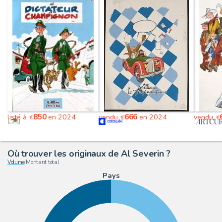
850
666
listé à
en 2024
vendu
en 2024
vendu
€
€
€
Où trouver les originaux de Al Severin ?
Volume
|
Montant total
Pays