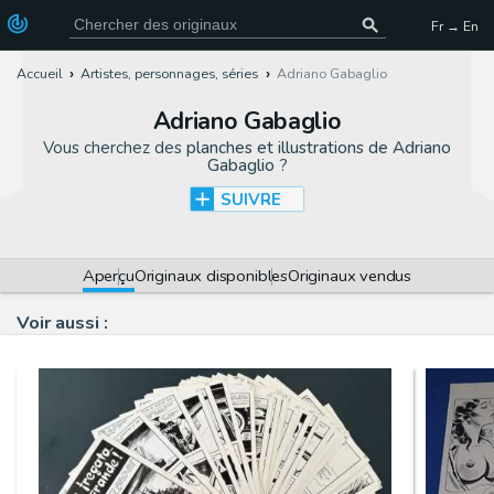
Fr → En
Accueil
Artistes, personnages, séries
Adriano Gabaglio
Adriano Gabaglio
Vous cherchez des
planches et illustrations de Adriano
Gabaglio
?
SUIVRE
Aperçu
Originaux disponibles
Originaux vendus
Voir aussi :