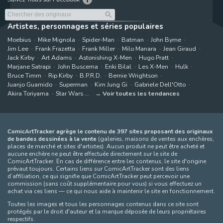
Artistes, personnages et séries populaires
Moebius
Mike Mignola
Spider-Man
Batman
John Byrne
Jim Lee
Frank Frazetta
Frank Miller
Milo Manara
Jean Giraud
Jack Kirby
Art Adams
Astonishing X-Men
Hugo Pratt
Marjane Satrapi
John Buscema
Enki Bilal
Les X-Men
Hulk
Bruce Timm
Rip Kirby
B.P.R.D.
Bernie Wrightson
Juanjo Guarnido
Superman
Kim Jung Gi
Gabriele Dell'Otto
Akira Toriyama
Star Wars
Voir toutes les tendances
ComicArtTracker agrège le contenu de 397 sites proposant des originaux
de bandes dessinées à la vente
(galeries, maisons de ventes aux enchères,
places de marché et sites d'artistes). Aucun produit ne peut être acheté et
aucune enchère ne peut être effectuée directement sur le site de
ComicArtTracker. En cas de différence entre les contenus, le site d'origine
prévaut toujours. Certains liens sur ComicArtTracker sont des liens
d’affiliation, ce qui signifie que ComicArtTracker peut percevoir une
commission (sans coût supplémentaire pour vous) si vous effectuez un
achat via ces liens — ce qui nous aide à maintenir le site en fonctionnement.
Toutes les images et tous les personnages contenus dans ce site sont
protégés par le droit d'auteur et la marque déposée de leurs propriétaires
respectifs.