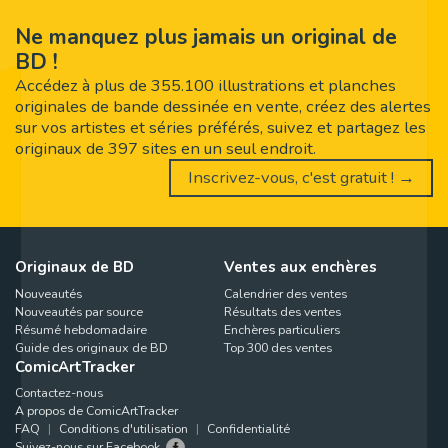
Ne manquez plus jamais un original de
BD !
Accédez à plus de 355.100 illustrations et planches
originales de bande dessinée en vente, créez des alertes
sur vos artistes et séries préférés, suivez et partagez les
originaux de 397 sites en un seul endroit.
Inscrivez-vous, c'est gratuit ! →
Originaux de BD
Ventes aux enchères
Nouveautés
Calendrier des ventes
Nouveautés par source
Résultats des ventes
Résumé hebdomadaire
Enchères particuliers
Guide des originaux de BD
Top 300 des ventes
ComicArtTracker
Contactez-nous
A propos de ComicArtTracker
FAQ
Conditions d'utilisation
Confidentialité
Suivez-nous sur Facebook