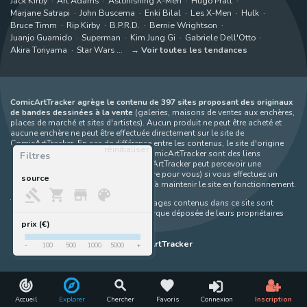
Jack Kirby
Art Adams
Astonishing X-Men
Hugo Pratt
Marjane Satrapi
John Buscema
Enki Bilal
Les X-Men
Hulk
Bruce Timm
Rip Kirby
B.P.R.D.
Bernie Wrightson
Juanjo Guarnido
Superman
Kim Jung Gi
Gabriele Dell'Otto
Akira Toriyama
Star Wars
Voir toutes les tendances
ComicArtTracker agrège le contenu de 397 sites proposant des originaux
de bandes dessinées à la vente
(galeries, maisons de ventes aux enchères,
places de marché et sites d'artistes). Aucun produit ne peut être acheté et
aucune enchère ne peut être effectuée directement sur le site de
ComicArtTracker. En cas de différence entre les contenus, le site d'origine
réinitialiser
prévaut toujours. Certains liens sur ComicArtTracker sont des liens
Filtres
d’affiliation, ce qui signifie que ComicArtTracker peut percevoir une
commission (sans coût supplémentaire pour vous) si vous effectuez un
source
achat via ces liens — ce qui nous aide à maintenir le site en fonctionnement.
Toutes les images et tous les personnages contenus dans ce site sont
protégés par le droit d'auteur et la marque déposée de leurs propriétaires
respectifs.
prix (€)
©
ComicArtTracker
-
100
500
1000
5000
+
Accueil
Explorer
Chercher
Favoris
Connexion
Inscription