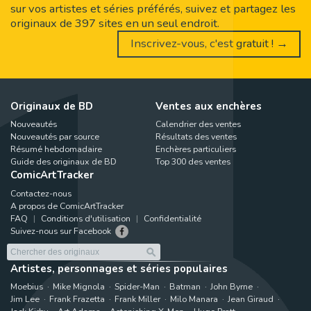
sur vos artistes et séries préférés, suivez et partagez les
originaux de 397 sites en un seul endroit.
Inscrivez-vous, c'est gratuit ! →
Originaux de BD
Ventes aux enchères
Nouveautés
Calendrier des ventes
Nouveautés par source
Résultats des ventes
Résumé hebdomadaire
Enchères particuliers
Guide des originaux de BD
Top 300 des ventes
ComicArtTracker
Contactez-nous
A propos de ComicArtTracker
FAQ
Conditions d'utilisation
Confidentialité
Suivez-nous sur Facebook
Artistes, personnages et séries populaires
Moebius
Mike Mignola
Spider-Man
Batman
John Byrne
Jim Lee
Frank Frazetta
Frank Miller
Milo Manara
Jean Giraud