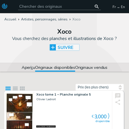
Fr → En
Accueil
Artistes, personnages, séries
Xoco
Xoco
Vous cherchez des
planches et illustrations de Xoco
?
SUIVRE
Aperçu
Originaux disponibles
Originaux vendus
Trier par
Xoco tome 1 – Planche originale 5
Olivier Ledroit
3,000
€
disponible