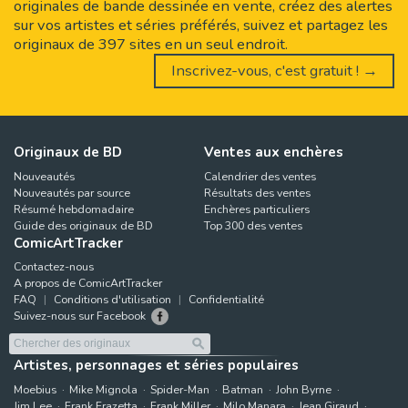
originales de bande dessinée en vente, créez des alertes
sur vos artistes et séries préférés, suivez et partagez les
originaux de 397 sites en un seul endroit.
Inscrivez-vous, c'est gratuit ! →
Originaux de BD
Ventes aux enchères
Nouveautés
Calendrier des ventes
Nouveautés par source
Résultats des ventes
Résumé hebdomadaire
Enchères particuliers
Guide des originaux de BD
Top 300 des ventes
ComicArtTracker
Contactez-nous
A propos de ComicArtTracker
FAQ
Conditions d'utilisation
Confidentialité
Suivez-nous sur Facebook
Artistes, personnages et séries populaires
Moebius
Mike Mignola
Spider-Man
Batman
John Byrne
Jim Lee
Frank Frazetta
Frank Miller
Milo Manara
Jean Giraud