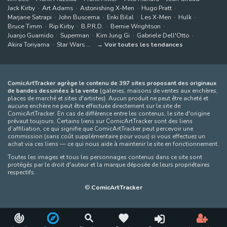
Jack Kirby
Art Adams
Astonishing X-Men
Hugo Pratt
Marjane Satrapi
John Buscema
Enki Bilal
Les X-Men
Hulk
Bruce Timm
Rip Kirby
B.P.R.D.
Bernie Wrightson
Juanjo Guarnido
Superman
Kim Jung Gi
Gabriele Dell'Otto
Akira Toriyama
Star Wars
Voir toutes les tendances
ComicArtTracker agrège le contenu de 397 sites proposant des originaux
de bandes dessinées à la vente
(galeries, maisons de ventes aux enchères,
places de marché et sites d'artistes). Aucun produit ne peut être acheté et
aucune enchère ne peut être effectuée directement sur le site de
ComicArtTracker. En cas de différence entre les contenus, le site d'origine
prévaut toujours. Certains liens sur ComicArtTracker sont des liens
d’affiliation, ce qui signifie que ComicArtTracker peut percevoir une
commission (sans coût supplémentaire pour vous) si vous effectuez un
achat via ces liens — ce qui nous aide à maintenir le site en fonctionnement.
Toutes les images et tous les personnages contenus dans ce site sont
protégés par le droit d'auteur et la marque déposée de leurs propriétaires
respectifs.
©
ComicArtTracker