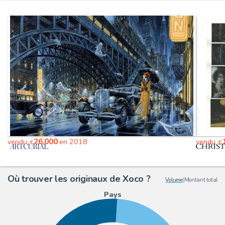
26,000
vendu
en 2018
vendu
€
€
Où trouver les originaux de Xoco ?
Volume
|
Montant total
Pays