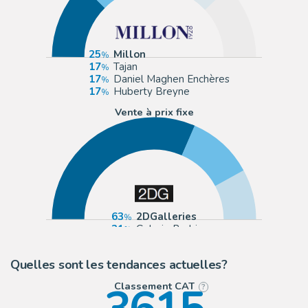
25
Millon
17
Tajan
17
Daniel Maghen Enchères
17
Huberty Breyne
Vente à prix fixe
63
2DGalleries
21
Galerie Barbier
16
Daniel Maghen
Quelles sont les tendances actuelles?
Classement CAT
?