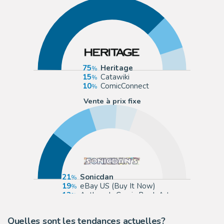
75
Heritage
15
Catawiki
10
ComicConnect
Vente à prix fixe
21
Sonicdan
19
eBay US (Buy It Now)
12
Anthony's Comic Book Art
9
ComicArtFans Classifieds
Quelles sont les tendances actuelles?