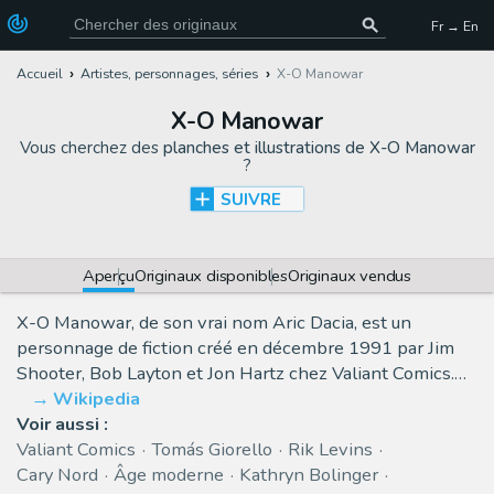
Fr → En
Accueil
Artistes, personnages, séries
X-O Manowar
X-O Manowar
Vous cherchez des
planches et illustrations de X-O Manowar
?
SUIVRE
Aperçu
Originaux disponibles
Originaux vendus
X-O Manowar, de son vrai nom Aric Dacia, est un
personnage de fiction créé en décembre 1991 par Jim
Shooter, Bob Layton et Jon Hartz chez Valiant Comics.…
Wikipedia
Voir aussi :
Valiant Comics
Tomás Giorello
Rik Levins
Cary Nord
Âge moderne
Kathryn Bolinger