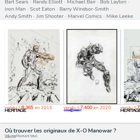
Bart Sears
Randy Elliott
Michael Bair
Bob Layton
Iron Man
Scot Eaton
Barry Windsor-Smith
Andy Smith
Jim Shooter
Marvel Comics
Mike Leeke
8,365
7,400
7
vendu
en 2015
vendu
en 2020
vendu
$
$
$
Où trouver les originaux de X-O Manowar ?
Volume
|
Montant total