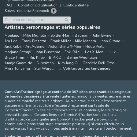
FAQ
Conditions d'utilisation
Confidentialité
Suivez-nous sur Facebook
Artistes, personnages et séries populaires
Moebius
Mike Mignola
Spider-Man
Batman
John Byrne
Jim Lee
Frank Frazetta
Frank Miller
Milo Manara
Jean Giraud
Jack Kirby
Art Adams
Astonishing X-Men
Hugo Pratt
Marjane Satrapi
John Buscema
Enki Bilal
Les X-Men
Hulk
Bruce Timm
Rip Kirby
B.P.R.D.
Bernie Wrightson
Juanjo Guarnido
Superman
Kim Jung Gi
Gabriele Dell'Otto
Akira Toriyama
Star Wars
Voir toutes les tendances
ComicArtTracker agrège le contenu de 397 sites proposant des originaux
de bandes dessinées à la vente
(galeries, maisons de ventes aux enchères,
places de marché et sites d'artistes). Aucun produit ne peut être acheté et
aucune enchère ne peut être effectuée directement sur le site de
ComicArtTracker. En cas de différence entre les contenus, le site d'origine
prévaut toujours. Certains liens sur ComicArtTracker sont des liens
d’affiliation, ce qui signifie que ComicArtTracker peut percevoir une
commission (sans coût supplémentaire pour vous) si vous effectuez un
achat via ces liens — ce qui nous aide à maintenir le site en fonctionnement.
Toutes les images et tous les personnages contenus dans ce site sont