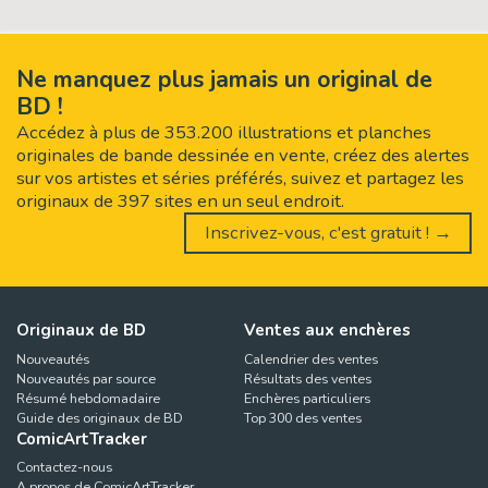
Ne manquez plus jamais un original de
BD !
Accédez à plus de 353.200 illustrations et planches
originales de bande dessinée en vente, créez des alertes
sur vos artistes et séries préférés, suivez et partagez les
originaux de 397 sites en un seul endroit.
Inscrivez-vous, c'est gratuit ! →
Originaux de BD
Ventes aux enchères
Nouveautés
Calendrier des ventes
Nouveautés par source
Résultats des ventes
Résumé hebdomadaire
Enchères particuliers
Guide des originaux de BD
Top 300 des ventes
ComicArtTracker
Contactez-nous
A propos de ComicArtTracker