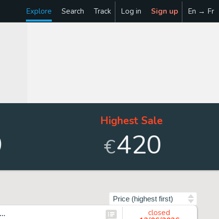
Explore
Search
Track
Log in
Sign up
En → Fr
Highest Sale
9
420
€
Sort by
..
closed