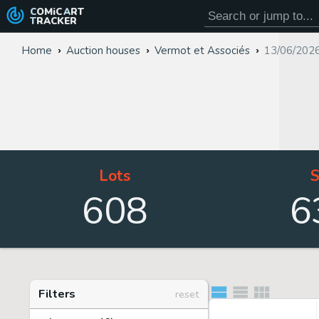
COMiC
ART
TRACKER
Home
Auction houses
Vermot et Associés
13/06/2026
Lots
S
608
6
Filters
reset