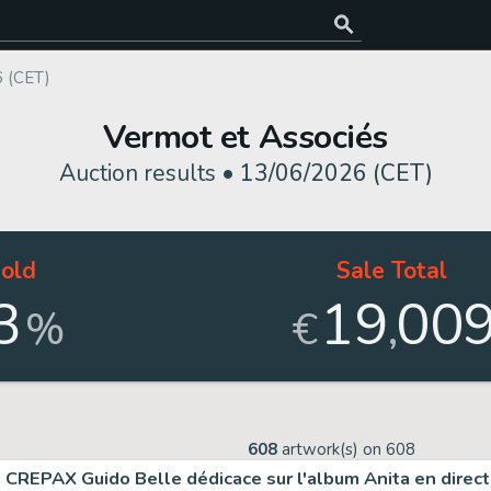
 (CET)
Vermot et Associés
Auction results •
13/06/2026 (CET)
old
Sale Total
3
19
00
,
%
€
608
artwork(s) on
608
CREPAX Guido Belle dédicace sur l'album Anita en direct.