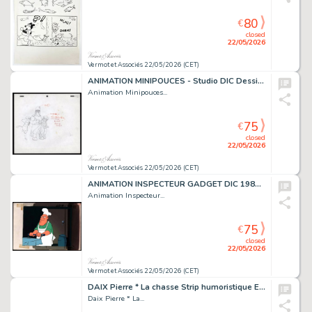
80
€
closed
22/05/2026
Vermot et Associés 22/05/2026 (CET)
ANIMATION MINIPOUCES - Studio DIC Dessin original...
Animation Minipouces...
75
€
closed
22/05/2026
Vermot et Associés 22/05/2026 (CET)
ANIMATION INSPECTEUR GADGET DIC 1983-1984 Cellulo sur...
Animation Inspecteur...
75
€
closed
22/05/2026
Vermot et Associés 22/05/2026 (CET)
DAIX Pierre * La chasse Strip humoristique Encre de...
Daix Pierre * La...