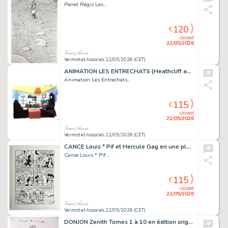
Penet Régis Les...
120
€
closed
22/05/2026
Vermot et Associés 22/05/2026 (CET)
ANIMATION LES ENTRECHATS (Heathcliff and the Catillac...
Animation Les Entrechats...
115
€
closed
22/05/2026
Vermot et Associés 22/05/2026 (CET)
CANCE Louis * Pif et Hercule Gag en une planche Planche...
Cance Louis * Pif...
115
€
closed
22/05/2026
Vermot et Associés 22/05/2026 (CET)
DONJON Zenith Tomes 1 à 10 en édition originale, tomes...