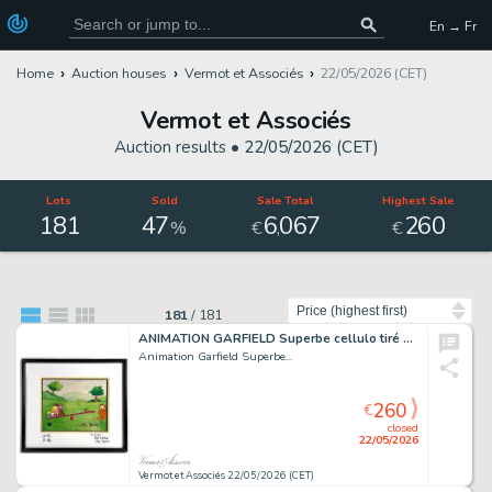
En → Fr
Home
Auction houses
Vermot et Associés
22/05/2026 (CET)
Vermot et Associés
Auction results •
22/05/2026 (CET)
Lots
Sold
Sale Total
Highest Sale
181
47
6
067
260
,
%
€
€
Sort by
181
/
181
ANIMATION GARFIELD Superbe cellulo tiré du dessin animé...
Animation Garfield Superbe...
260
€
closed
22/05/2026
Vermot et Associés 22/05/2026 (CET)