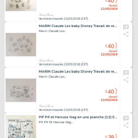
40
€
closed
22/05/2026
Vermot et Associés 22/05/2026 (CET)
MARIN Claude Les baby Disney Travail de recherche pour...
Marin Claude Les...
40
€
closed
22/05/2026
Vermot et Associés 22/05/2026 (CET)
MARIN Claude Les baby Disney Travail de recherche pour...
Marin Claude Les...
40
€
closed
22/05/2026
Vermot et Associés 22/05/2026 (CET)
PIF Pif et Hercule Gag en une planche (12) Encre de...
Pif Pif Et Hercule Gag...
38
€