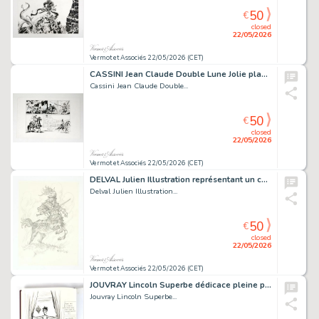
50
€
closed
22/05/2026
Vermot et Associés 22/05/2026 (CET)
CASSINI Jean Claude Double Lune Jolie planche avec...
Cassini Jean Claude Double...
50
€
closed
22/05/2026
Vermot et Associés 22/05/2026 (CET)
DELVAL Julien Illustration représentant un centaure...
Delval Julien Illustration...
50
€
closed
22/05/2026
Vermot et Associés 22/05/2026 (CET)
JOUVRAY Lincoln Superbe dédicace pleine page dans le...
Jouvray Lincoln Superbe...