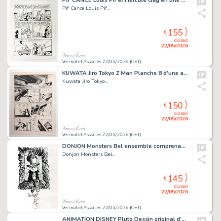
PIF CANCE Louis Pif et Hercule Gag en une planche (6) Planche...
Pif Cance Louis Pif...
155
€
closed
22/05/2026
Vermot et Associés 22/05/2026 (CET)
KUWATA Jiro Tokyo Z Man Planche 8 d’une aventure réalisée...
Kuwata Jiro Tokyo...
150
€
closed
22/05/2026
Vermot et Associés 22/05/2026 (CET)
DONJON Monsters Bel ensemble comprenant les tomes 3...
Donjon Monsters Bel...
145
€
closed
22/05/2026
Vermot et Associés 22/05/2026 (CET)
ANIMATION DISNEY Pluto Dessin original d’animation...