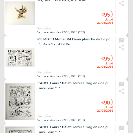
Moguerou Pascal Korrigan Grande...
95
€
closed
22/05/2026
Vermot et Associés 22/05/2026 (CET)
PIF MOTTI Michel Pif Demi planche de fin pour le récit...
Pif Motti Michel Pif Demi...
95
€
closed
22/05/2026
Vermot et Associés 22/05/2026 (CET)
CANCE Louis * Pif et Hercule Gag en une planche Planche...
Cance Louis * Pif...
90
€
closed
22/05/2026
Vermot et Associés 22/05/2026 (CET)
CANCE Louis * Pif et Hercule Gag en une planche Planche...
Cance Louis * Pif...