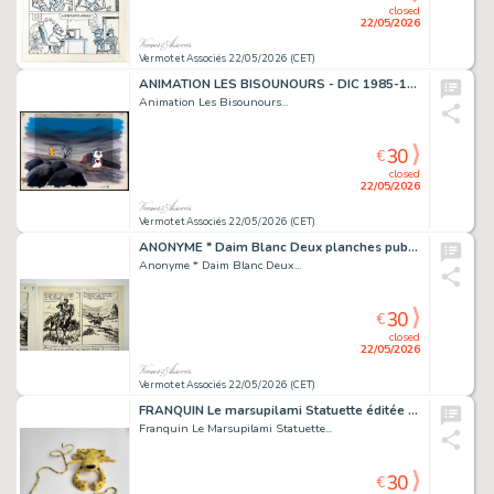
closed
22/05/2026
Vermot et Associés 22/05/2026 (CET)
ANIMATION LES BISOUNOURS - DIC 1985-1988 Cellulo des...
Animation Les Bisounours...
30
€
closed
22/05/2026
Vermot et Associés 22/05/2026 (CET)
ANONYME * Daim Blanc Deux planches publiées dans Sitting...
Anonyme * Daim Blanc Deux...
30
€
closed
22/05/2026
Vermot et Associés 22/05/2026 (CET)
FRANQUIN Le marsupilami Statuette éditée par Leblon...
Franquin Le Marsupilami Statuette...
30
€