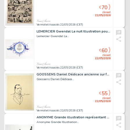
70
€
closed
22/05/2026
Vermot et Associés 22/05/2026 (CET)
LEMERCIER Gwendal La nuit Illustration pour l’album...
Lemercier Gwendal La...
60
€
closed
22/05/2026
Vermot et Associés 22/05/2026 (CET)
GOOSSENS Daniel Dédicace ancienne sur feuille 28 x...
Goossens Daniel Dédicace...
55
€
closed
22/05/2026
Vermot et Associés 22/05/2026 (CET)
ANONYME Grande illustration représentant un samourai Encre...
Anonyme Grande Illustration...