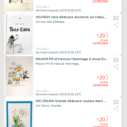
22/05/2026
Vermot et Associés 22/05/2026 (CET)
JOUVRAY Jolie dédicace ancienne sur l’album Toile cirée...
Jouvray Jolie Dédicace...
20
€
closed
22/05/2026
Vermot et Associés 22/05/2026 (CET)
MAXON Pif et Hercule Hommage à Arnal Encre de chine...
Maxon Pif Et Hercule Hommage...
20
€
closed
22/05/2026
Vermot et Associés 22/05/2026 (CET)
MIC DELINX Grande dédicace couleur dans un support...
Mic Delinx Grande...
20
€
closed