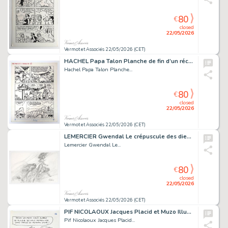
80
€
closed
22/05/2026
Vermot et Associés 22/05/2026 (CET)
HACHEL Papa Talon Planche de fin d’un récit publié...
Hachel Papa Talon Planche...
80
€
closed
22/05/2026
Vermot et Associés 22/05/2026 (CET)
LEMERCIER Gwendal Le crépuscule des dieux Dessin préparatoire...
Lemercier Gwendal Le...
80
€
closed
22/05/2026
Vermot et Associés 22/05/2026 (CET)
PIF NICOLAOUX Jacques Placid et Muzo Illustration humoristique...
Pif Nicolaoux Jacques Placid...