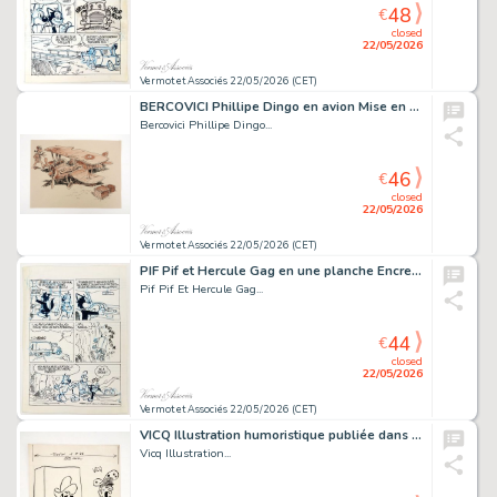
48
€
closed
22/05/2026
Vermot et Associés 22/05/2026 (CET)
BERCOVICI Phillipe Dingo en avion Mise en couleur à...
Bercovici Phillipe Dingo...
46
€
closed
22/05/2026
Vermot et Associés 22/05/2026 (CET)
PIF Pif et Hercule Gag en une planche Encre de chine 22...
Pif Pif Et Hercule Gag...
44
€
closed
22/05/2026
Vermot et Associés 22/05/2026 (CET)
VICQ Illustration humoristique publiée dans le Journal...
Vicq Illustration...