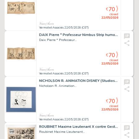
70
€
closed
22/05/2026
Vermot et Associés 22/05/2026 (CET)
DAIX Pierre * Professeur Nimbus Strip humoristique...
Daix Pierre * Professeur...
70
€
closed
22/05/2026
Vermot et Associés 22/05/2026 (CET)
NICHOLSON R. ANIMATION DISNEY (Studios) Dingo en vacances Couverture...
Nicholson R. Animation...
70
€
closed
22/05/2026
Vermot et Associés 22/05/2026 (CET)
ROUBINET Maxime Lieutenant X contre Gestapo Planche...
Roubinet Maxime Lieutenant...