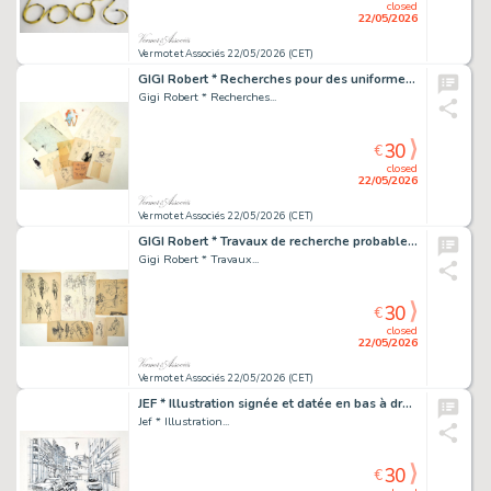
closed
22/05/2026
Vermot et Associés 22/05/2026 (CET)
GIGI Robert * Recherches pour des uniformes, militaires,...
Gigi Robert * Recherches...
30
€
closed
22/05/2026
Vermot et Associés 22/05/2026 (CET)
GIGI Robert * Travaux de recherche probablement pour...
Gigi Robert * Travaux...
30
€
closed
22/05/2026
Vermot et Associés 22/05/2026 (CET)
JEF * Illustration signée et datée en bas à droite Encre...
Jef * Illustration...
30
€