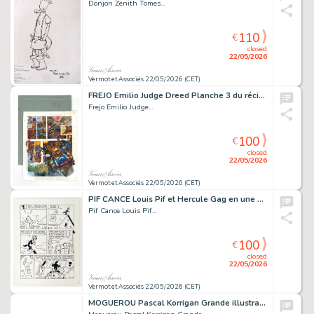
Donjon Zenith Tomes...
110
€
closed
22/05/2026
Vermot et Associés 22/05/2026 (CET)
FREJO Emilio Judge Dreed Planche 3 du récit L’exterminateur...
Frejo Emilio Judge...
100
€
closed
22/05/2026
Vermot et Associés 22/05/2026 (CET)
PIF CANCE Louis Pif et Hercule Gag en une planche (1) Planche...
Pif Cance Louis Pif...
100
€
closed
22/05/2026
Vermot et Associés 22/05/2026 (CET)
MOGUEROU Pascal Korrigan Grande illustration représentant...