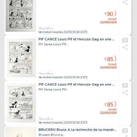
90
€
closed
22/05/2026
Vermot et Associés 22/05/2026 (CET)
PIF CANCE Louis Pif et Hercule Gag en une planche (7) Planche...
Pif Cance Louis Pif...
85
€
closed
22/05/2026
Vermot et Associés 22/05/2026 (CET)
PIF CANCE Louis Pif et Hercule Gag en une planche (8) Planche...
Pif Cance Louis Pif...
85
€
closed
22/05/2026
Vermot et Associés 22/05/2026 (CET)
BRUCERO Bruno A la recherche de la mandragore Dessin...
Brucero Bruno a...