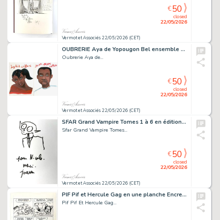
50
€
closed
22/05/2026
Vermot et Associés 22/05/2026 (CET)
OUBRERIE Aya de Yopougon Bel ensemble comprenant les...
Oubrerie Aya de...
50
€
closed
22/05/2026
Vermot et Associés 22/05/2026 (CET)
SFAR Grand Vampire Tomes 1 à 6 en édition originale...
Sfar Grand Vampire Tomes...
50
€
closed
22/05/2026
Vermot et Associés 22/05/2026 (CET)
PIF Pif et Hercule Gag en une planche Encre de chine 22...
Pif Pif Et Hercule Gag...