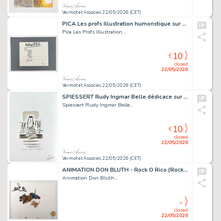
Vermot et Associés 22/05/2026 (CET)
PICA Les profs Illustration humoristique sur support...
Pica Les Profs Illustration...
10
€
closed
22/05/2026
Vermot et Associés 22/05/2026 (CET)
SPIESSERT Rudy Ingmar Belle dédicace sur l’album Invasions...
Spiessert Rudy Ingmar Belle...
10
€
closed
22/05/2026
Vermot et Associés 22/05/2026 (CET)
ANIMATION DON BLUTH - Rock O Rico (Rock-a-Doodle) Don...
Animation Don Bluth...
-
closed
22/05/2026