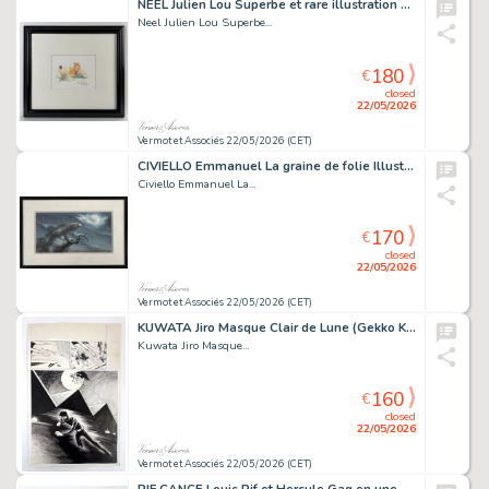
NEEL Julien Lou Superbe et rare illustration couleur...
Neel Julien Lou Superbe...
180
€
closed
22/05/2026
Vermot et Associés 22/05/2026 (CET)
CIVIELLO Emmanuel La graine de folie Illustration pour...
Civiello Emmanuel La...
170
€
closed
22/05/2026
Vermot et Associés 22/05/2026 (CET)
KUWATA Jiro Masque Clair de Lune (Gekko Kamen) Planche...
Kuwata Jiro Masque...
160
€
closed
22/05/2026
Vermot et Associés 22/05/2026 (CET)