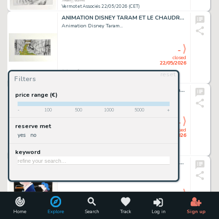
Vermot et Associés 22/05/2026 (CET)
ANIMATION DISNEY TARAM ET LE CHAUDRON MAGIQUE (The...
Animation Disney Taram...
-
closed
22/05/2026
reset
Filters
Vermot et Associés 22/05/2026 (CET)
ANONYME Illustration d'un album pour enfant figurant...
price range (€)
Anonyme Illustration...
-
100
500
1000
5000
+
-
reserve met
closed
yes
no
22/05/2026
keyword
Vermot et Associés 22/05/2026 (CET)
ANONYME Cigarillos Taf Illustration publicitaire dans...
Anonyme Cigarillos...
-
closed
22/05/2026
Home
Explore
Search
Track
Log in
Sign up