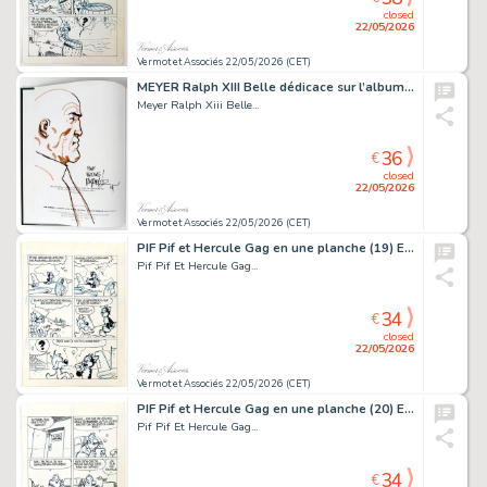
closed
22/05/2026
Vermot et Associés 22/05/2026 (CET)
MEYER Ralph XIII Belle dédicace sur l’album La mangouste...
Meyer Ralph Xiii Belle...
36
€
closed
22/05/2026
Vermot et Associés 22/05/2026 (CET)
PIF Pif et Hercule Gag en une planche (19) Encre de...
Pif Pif Et Hercule Gag...
34
€
closed
22/05/2026
Vermot et Associés 22/05/2026 (CET)
PIF Pif et Hercule Gag en une planche (20) Encre de...
Pif Pif Et Hercule Gag...
34
€