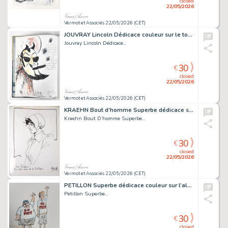
closed
22/05/2026
Vermot et Associés 22/05/2026 (CET)
JOUVRAY Lincoln Dédicace couleur sur le tome 1 en édition...
Jouvray Lincoln Dédicace...
30
€
closed
22/05/2026
Vermot et Associés 22/05/2026 (CET)
KRAEHN Bout d’homme Superbe dédicace sur l’intégrale...
Kraehn Bout D’homme Superbe...
30
€
closed
22/05/2026
Vermot et Associés 22/05/2026 (CET)
PETILLON Superbe dédicace couleur sur l’album Triomphe...
Petillon Superbe...
30
€
closed