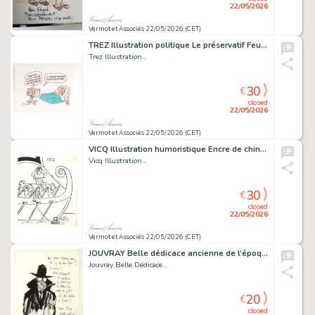
22/05/2026
Vermot et Associés 22/05/2026 (CET)
TREZ Illustration politique Le préservatif Feutre Dessin...
Trez Illustration...
30
€
closed
22/05/2026
Vermot et Associés 22/05/2026 (CET)
VICQ Illustration humoristique Encre de chine signée...
Vicq Illustration...
30
€
closed
22/05/2026
Vermot et Associés 22/05/2026 (CET)
JOUVRAY Belle dédicace ancienne de l’époque de l’album...
Jouvray Belle Dédicace...
20
€
closed