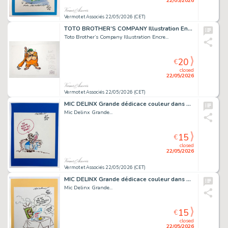
22/05/2026
Vermot et Associés 22/05/2026 (CET)
TOTO BROTHER’S COMPANY Illustration Encre de chine...
Toto Brother’s Company Illustration Encre...
20
€
closed
22/05/2026
Vermot et Associés 22/05/2026 (CET)
MIC DELINX Grande dédicace couleur dans un support...
Mic Delinx Grande...
15
€
closed
22/05/2026
Vermot et Associés 22/05/2026 (CET)
MIC DELINX Grande dédicace couleur dans un support...
Mic Delinx Grande...
15
€
closed
22/05/2026