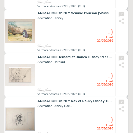
Vermot et Associés 22/05/2026 (CET)
ANIMATION DISNEY Winnie l’ourson (Winnie the Pooth) Cellulo...
Animation Disney...
-
closed
22/05/2026
Vermot et Associés 22/05/2026 (CET)
ANIMATION Bernard et Bianca Disney 1977 Storyboard...
Animation Bernard...
-
closed
22/05/2026
Vermot et Associés 22/05/2026 (CET)
ANIMATION DISNEY Rox et Rouky Disney 1981 Dessin original...
Animation Disney Rox...
-
closed
22/05/2026