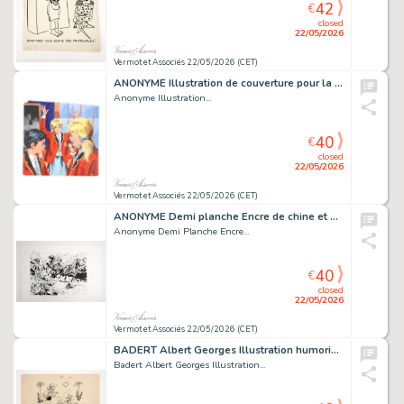
42
€
closed
22/05/2026
Vermot et Associés 22/05/2026 (CET)
ANONYME Illustration de couverture pour la revue Cathy Gouache 27...
Anonyme Illustration...
40
€
closed
22/05/2026
Vermot et Associés 22/05/2026 (CET)
ANONYME Demi planche Encre de chine et Mine de plomb 33...
Anonyme Demi Planche Encre...
40
€
closed
22/05/2026
Vermot et Associés 22/05/2026 (CET)
BADERT Albert Georges Illustration humoristique Encre...
Badert Albert Georges Illustration...