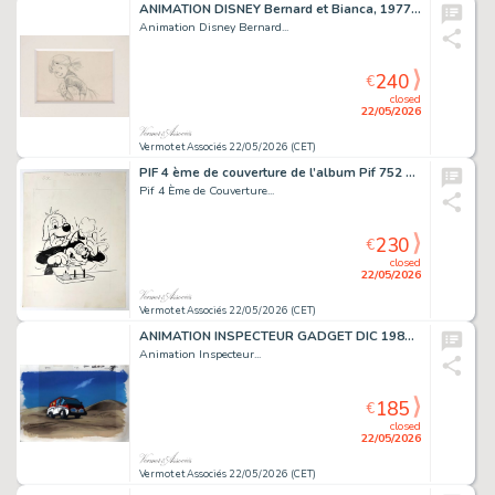
ANIMATION DISNEY Bernard et Bianca, 1977 Storyboard...
Animation Disney Bernard...
240
€
closed
22/05/2026
Vermot et Associés 22/05/2026 (CET)
PIF 4 ème de couverture de l’album Pif 752 édité par...
Pif 4 Ème de Couverture...
230
€
closed
22/05/2026
Vermot et Associés 22/05/2026 (CET)
ANIMATION INSPECTEUR GADGET DIC 1983-1984 Cellulo sur...
Animation Inspecteur...
185
€
closed
22/05/2026
Vermot et Associés 22/05/2026 (CET)