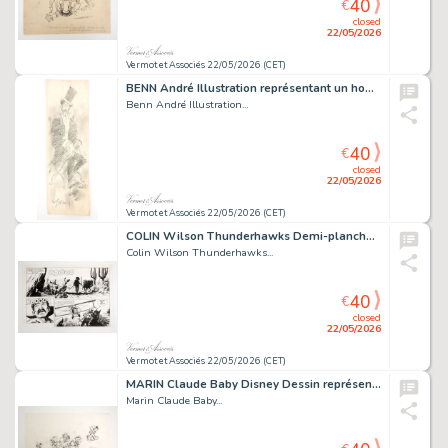
40
€
closed
22/05/2026
Vermot et Associés 22/05/2026 (CET)
BENN André Illustration représentant un homme Mine...
Benn André Illustration...
40
€
closed
22/05/2026
Vermot et Associés 22/05/2026 (CET)
COLIN Wilson Thunderhawks Demi-planche Encre de chine 34,5...
Colin Wilson Thunderhawks...
40
€
closed
22/05/2026
Vermot et Associés 22/05/2026 (CET)
MARIN Claude Baby Disney Dessin représentant un ensemble...
Marin Claude Baby...