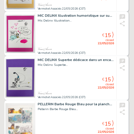
Vermot et Associés 22/05/2026 (CET)
MIC DELINX Illustration humoristique sur support collé 25...
Mic Delinx Illustration...
15
€
closed
22/05/2026
Vermot et Associés 22/05/2026 (CET)
MIC DELINX Superbe dédicace dans un encart comportant...
Mic Delinx Superbe...
15
€
closed
22/05/2026
Vermot et Associés 22/05/2026 (CET)
PELLERIN Barbe Rouge Bleu pour la planche 1 1 28 x...
Pellerin Barbe Rouge Bleu...
15
€
closed
22/05/2026