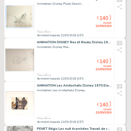
Animation Disney Pluto Dessin...
140
€
closed
22/05/2026
Vermot et Associés 22/05/2026 (CET)
ANIMATION DISNEY Rox et Rouky Disney 1981 Dessin original...
Animation Disney Rox...
140
€
closed
22/05/2026
Vermot et Associés 22/05/2026 (CET)
ANIMATION Les Aristochats Disney 1970 Element de storyboard...
Animation Les Aristochats Disney...
140
€
closed
22/05/2026
Vermot et Associés 22/05/2026 (CET)
PENET Régis Les nuit écorchées Travail de recherche...