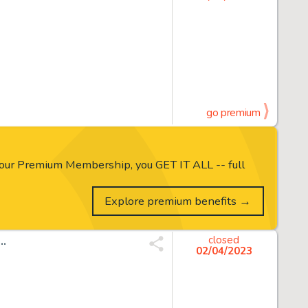
go premium
our Premium Membership, you GET IT ALL -- full
Explore premium benefits →
..
closed
02/04/2023