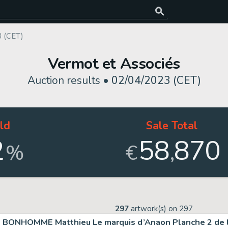
 (CET)
Vermot et Associés
Auction results •
02/04/2023 (CET)
ld
Sale Total
2
58
870
,
%
€
297
artwork(s) on
297
BONHOMME Matthieu Le marquis d’Anaon Planche 2 de l’