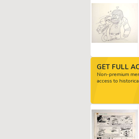
GET FULL AC
Non-premium memb
access to historica