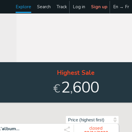
Explore
Search
Track
Log in
Sign up
En → Fr
Highest Sale
2
600
,
€
Sort by
album...
closed