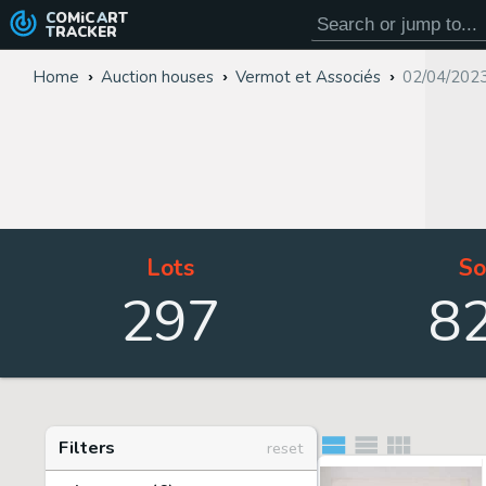
COMiC
ART
TRACKER
Home
Auction houses
Vermot et Associés
02/04/2023
Lots
So
297
8
Filters
reset