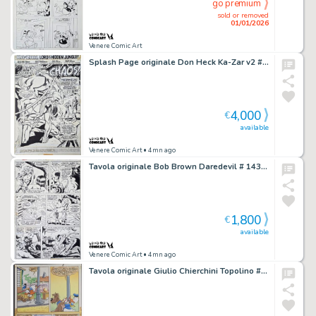
go premium
sold or removed
01/01/2026
Venere Comic Art
Splash Page originale Don Heck Ka-Zar v2 #04
4,000
€
available
Venere Comic Art
• 4mn ago
Tavola originale Bob Brown Daredevil # 143 pg. 7
1,800
€
available
Venere Comic Art
• 4mn ago
Tavola originale Giulio Chierchini Topolino #1820 pG. 8 ” Paperino Dog Sitter”