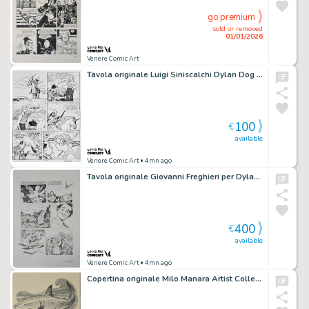
go premium
sold or removed
01/01/2026
Venere Comic Art
Tavola originale Luigi Siniscalchi Dylan Dog Special # 9 pg. 16 “I vivi e i morti”
100
€
available
Venere Comic Art
• 4mn ago
Tavola originale Giovanni Freghieri per Dylan Dog n. 109 “il Volo dello Struzzo” pag. 43
400
€
available
Venere Comic Art
• 4mn ago
Copertina originale Milo Manara Artist Collection – “L’odissea di Bergman” – Corriere della Sera 2018