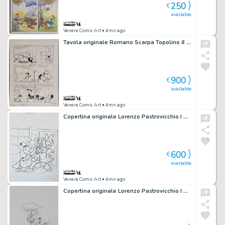
250
€
available
Venere Comic Art
• 4mn ago
Tavola originale Romano Scarpa Topolino # 1756 pg. 21A “Topolino Capostazione”
900
€
available
Venere Comic Art
• 4mn ago
Copertina originale Lorenzo Pastrovicchio I Grandi Classici #186
600
€
available
Venere Comic Art
• 4mn ago
Copertina originale Lorenzo Pastrovicchio I Grandi Classici #154