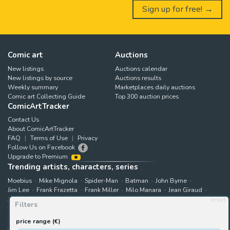
Sign up for free! →
Comic art
Auctions
New listings
Auctions calendar
New listings by source
Auctions results
Weekly summary
Marketplaces daily auctions
Comic art Collecting Guide
Top 300 auction prices
ComicArtTracker
Contact Us
About ComicArtTracker
FAQ
Terms of Use
Privacy
Follow Us on Facebook
Upgrade to Premium
Trending artists, characters, series
Moebius
Mike Mignola
Spider-Man
Batman
John Byrne
Jim Lee
Frank Frazetta
Frank Miller
Milo Manara
Jean Giraud
Jack Kirby
Art Adams
Astonishing X-Men
Hugo Pratt
reset
Filters
Marjane Satrapi
John Buscema
Enki Bilal
The X-Men
Hulk
Bruce Timm
Rip Kirby
B.P.R.D.
Bernie Wrightson
price range (€)
Juanjo Guarnido
Superman
Kim Jung Gi
Gabriele Dell'Otto