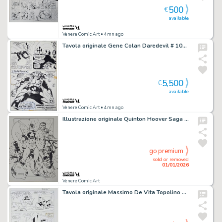
500
€
available
Venere Comic Art
• 4mn ago
Tavola originale Gene Colan Daredevil # 100 pg. 28
5,500
€
available
Venere Comic Art
• 4mn ago
Illustrazione originale Quinton Hoover Saga Guerre Segrete San Diego 2007
go premium
sold or removed
01/01/2026
Venere Comic Art
Tavola originale Massimo De Vita Topolino # 862 pg. 10 “Paperino e la botte di Diogene”