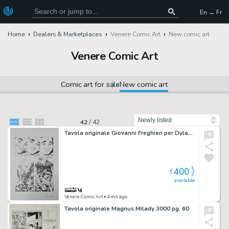
En → Fr
Home
Dealers & Marketplaces
Venere Comic Art
New comic art
Venere Comic Art
Comic art for sale
New comic art
Sort by
42
/
42
Tavola originale Giovanni Freghieri per Dylan Dog n. 109 “il Volo dello Struzzo” pag. 45
400
€
available
Venere Comic Art
• 4mn ago
Tavola originale Magnus Milady 3000 pg. 60