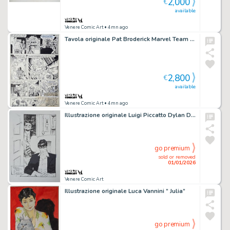
2,000
€
available
Venere Comic Art
• 4mn ago
Tavola originale Pat Broderick Marvel Team up #91 pg. 22
2,800
€
available
Venere Comic Art
• 4mn ago
Illustrazione originale Luigi Piccatto Dylan Dog Tonino comics 2000
go premium
sold or removed
01/01/2026
Venere Comic Art
Illustrazione originale Luca Vannini ” Julia”
go premium