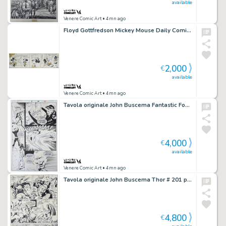
available
Venere Comic Art
• 4mn ago
Floyd Gottfredson Mickey Mouse Daily Comic Strip Original Art data 6-12-1969
2,000
€
available
Venere Comic Art
• 4mn ago
Tavola originale John Buscema Fantastic Four 2099 #2 pg. 15
4,000
€
available
Venere Comic Art
• 4mn ago
Tavola originale John Buscema Thor # 201 pg. 6
4,800
€