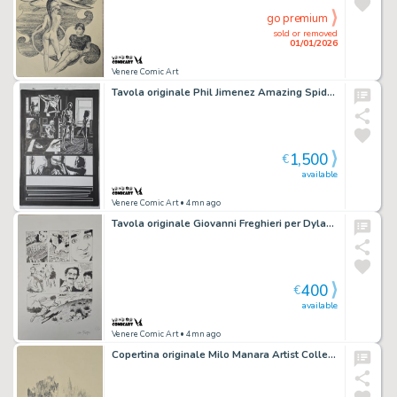
go premium
sold or removed
01/01/2026
Venere Comic Art
Tavola originale Phil Jimenez Amazing Spider-man # 565 pg.20
1,500
€
available
Venere Comic Art
• 4mn ago
Tavola originale Giovanni Freghieri per Dylan Dog n. 109 “il Volo dello Struzzo” pag. 39
400
€
available
Venere Comic Art
• 4mn ago
Copertina originale Milo Manara Artist Collection – “A riveder le Stelle” – Corriere della Sera 2018