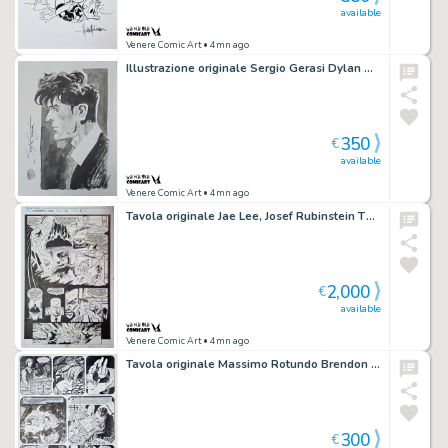
available
Venere Comic Art
• 4mn ago
Illustrazione originale Sergio Gerasi Dylan Dog
350
€
available
Venere Comic Art
• 4mn ago
Tavola originale Jae Lee, Josef Rubinstein The Uncanny X-Men Annual #16 pg. 13
2,000
€
available
Venere Comic Art
• 4mn ago
Tavola originale Massimo Rotundo Brendon #3 pg. 64
300
€