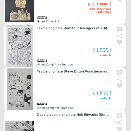
go premium
sold or removed
01/01/2026
Venere Comic Art
Tavola originale Romita Jr Avengers vs X-Men # 4 pg.10
1,500
€
available
Venere Comic Art
• 4mn ago
Tavola originale Steve Dillon Punisher max #11 pg. 20
1,500
€
available
Venere Comic Art
• 4mn ago
Doppia pagina originale Neil Edwards Rick Magyar Amazing Spider-Man: The Movie # 2 pg. 2-3