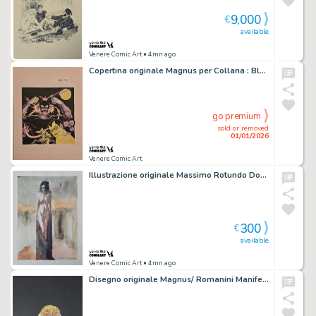
9,000
€
available
Venere Comic Art
• 4mn ago
Copertina originale Magnus per Collana : Black Jack II Serie – N° 6 / Necron – N° 6 “Kring Krong – Sopraffatta dai mostri”
go premium
sold or removed
01/01/2026
Venere Comic Art
Illustrazione originale Massimo Rotundo Donna
300
€
available
Venere Comic Art
• 4mn ago
Disegno originale Magnus/ Romanini Manifesto pubblicitario Gexa, anni 80