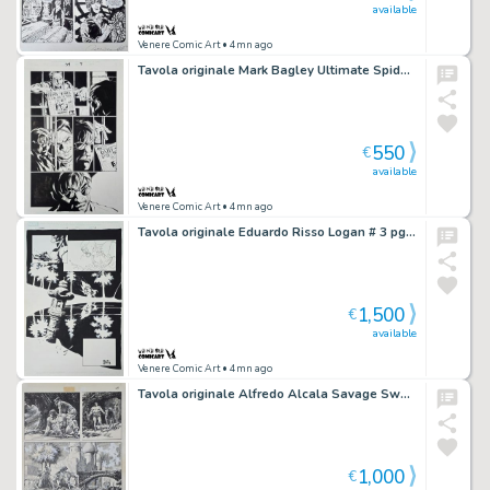
available
Venere Comic Art
• 4mn ago
Tavola originale Mark Bagley Ultimate Spider-man #54 pg. 9
550
€
available
Venere Comic Art
• 4mn ago
Tavola originale Eduardo Risso Logan # 3 pg. 5
1,500
€
available
Venere Comic Art
• 4mn ago
Tavola originale Alfredo Alcala Savage Sword # 89 pg.25
1,000
€