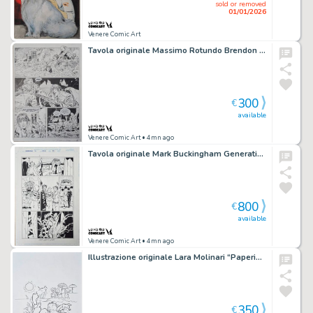
sold or removed
01/01/2026
Venere Comic Art
Tavola originale Massimo Rotundo Brendon #3 pg. 72
300
€
available
Venere Comic Art
• 4mn ago
Tavola originale Mark Buckingham Generation X #32 pg. 10
800
€
available
Venere Comic Art
• 4mn ago
Illustrazione originale Lara Molinari “Paperino a mare”
350
€