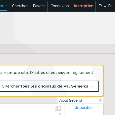
orer
Chercher
Favoris
Connexion
Inscription
Fr → En
son propre site. D'autres sites peuvent également
Chercher
tous
les originaux de Val Semeiks
→
Trier par
disponible