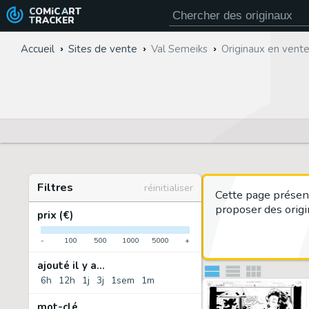
COMiC
ART
TRACKER
Accueil
Sites de vente
Val Semeiks
Originaux en vent
Filtres
réinitialiser
Cette page présen
proposer des origi
prix (€)
-
100
500
1000
5000
+
ajouté il y a...
6h
12h
1j
3j
1sem
1m
mot-clé