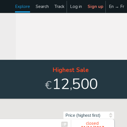
Explore
Search
Track
Log in
Sign up
En → Fr
Highest Sale
12
500
,
€
Sort by
closed