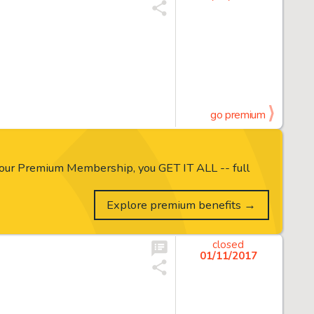
go premium
our Premium Membership, you GET IT ALL -- full
Explore premium benefits →
closed
01/11/2017