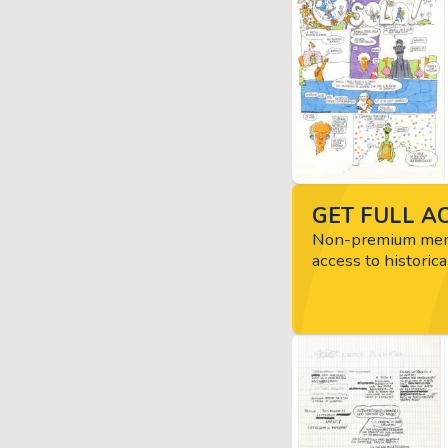
GET FULL AC
Non-premium memb
access to historica