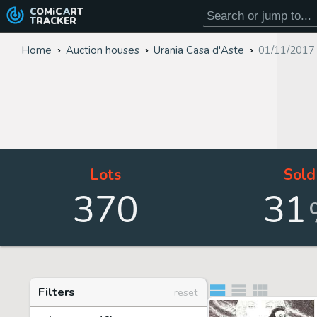
COMiC
ART
TRACKER
Home
Auction houses
Urania Casa d'Aste
01/11/2017
Lots
Sold
370
31
Filters
reset