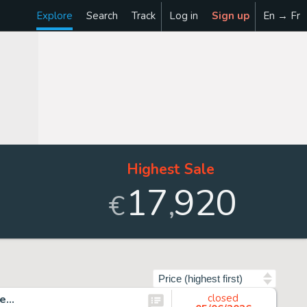
Explore
Search
Track
Log in
Sign up
En → Fr
Highest Sale
17
920
,
€
Sort by
...
closed