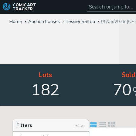
COMiC
ART
TRACKER
Home
Auction houses
Tessier Sarrou
05/06/2026 (CE
Lots
Sold
182
70
Filters
reset