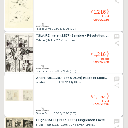
1,216
€
closed
05/06/2026
Tessier Sarrou 05/06/2026 (CET)
YSLAIRE (né en 1957) Sambre - Révolution, révolution... Encre...
Yslaire (Né En 1957) Sambre...
1,216
€
closed
05/06/2026
Tessier Sarrou 05/06/2026 (CET)
André JUILLARD (1948-2024) Blake et Mortimer - Le serment...
André Juillard (1948-2024) Blake...
1,152
€
closed
05/06/2026
Tessier Sarrou 05/06/2026 (CET)
Hugo PRATT (1927-1995) Junglemen Encre de Chine pour...
Hugo Pratt (1927-1995) Junglemen Encre...