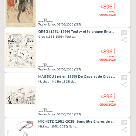
896
€
closed
05/06/2026
Tessier Sarrou 05/06/2026 (CET)
GREG (1931-1999) Toutsy et le dragon Encre de Chine...
Greg (1931-1999) Toutsy...
896
€
closed
05/06/2026
Tessier Sarrou 05/06/2026 (CET)
MASBOU ( né en 1963) De Cape et de Crocs - Le secret...
Masbou ( Né En 1963) de...
896
€
closed
05/06/2026
Tessier Sarrou 05/06/2026 (CET)
MICHETZ (1951-2025) Sans titre Encres de couleur sur...
Michetz (1951-2025) Sans...