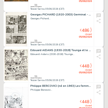
05/06/2026
Tessier Sarrou 05/06/2026 (CET)
Georges PICHARD (1920-2003) Germinal - Tome 2 Encre...
Georges Pichard...
486
€
closed
05/06/2026
Tessier Sarrou 05/06/2026 (CET)
Edouard AIDANS (1930-2018) Tounga et le dieu de feu Encre...
Edouard Aidans (1930-2018) Tounga...
448
€
closed
05/06/2026
Tessier Sarrou 05/06/2026 (CET)
Philippe BERCOVICI (né en 1963) Les femmes en blanc Encre...
Philippe Bercovici...
448
€
closed