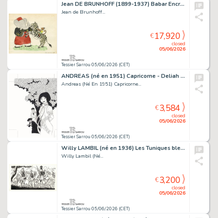
Jean DE BRUNHOFF (1899-1937) Babar Encre de Chine et...
Jean de Brunhoff...
17,920
€
closed
05/06/2026
Tessier Sarrou 05/06/2026 (CET)
ANDREAS (né en 1951) Capricorne - Deliah Encre de Chine...
Andreas (Né En 1951) Capricorne...
3,584
€
closed
05/06/2026
Tessier Sarrou 05/06/2026 (CET)
Willy LAMBIL (né en 1936) Les Tuniques bleues - Des...
Willy Lambil (Né...
3,200
€
closed
05/06/2026
Tessier Sarrou 05/06/2026 (CET)