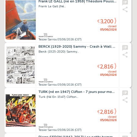
Frank LE GALL (né en 1959) Théodore Poussin - La jonque...
Frank Le Gall (Né...
3,200
€
closed
05/06/2026
Tessier Sarrou 05/06/2026 (CET)
BERCK (1929-2020) Sammy - Crash à Wall Street Encre...
Berck (1929-2020) Sammy...
2,816
€
closed
05/06/2026
Tessier Sarrou 05/06/2026 (CET)
TURK (né en 1947) Clifton - 7 jours pour mourir Technique...
Turk (Né En 1947) Clifton...
2,816
€
closed
05/06/2026
Tessier Sarrou 05/06/2026 (CET)