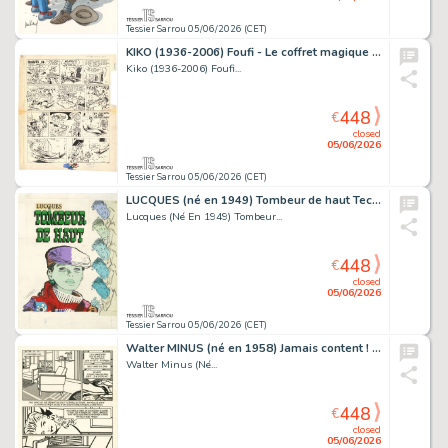
Tessier Sarrou 05/06/2026 (CET)
KIKO (1936-2006) Foufi - Le coffret magique Encre de...
Kiko (1936-2006) Foufi...
448
€
closed
05/06/2026
Tessier Sarrou 05/06/2026 (CET)
LUCQUES (né en 1949) Tombeur de haut Technique mixte...
Lucques (Né En 1949) Tombeur...
448
€
closed
05/06/2026
Tessier Sarrou 05/06/2026 (CET)
Walter MINUS (né en 1958) Jamais content ! Encre de...
Walter Minus (Né...
448
€
closed
05/06/2026