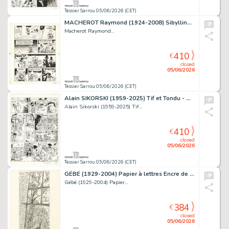
Tessier Sarrou 05/06/2026 (CET)
MACHEROT Raymond (1924-2008) Sibylline et Tanauzère Encre...
Macherot Raymond...
410
€
closed
05/06/2026
Tessier Sarrou 05/06/2026 (CET)
Alain SIKORSKI (1959-2025) Tif et Tondu - Monsieur...
Alain Sikorski (1959-2025) Tif...
410
€
closed
05/06/2026
Tessier Sarrou 05/06/2026 (CET)
GÉBÉ (1929-2004) Papier à lettres Encre de Chine sur...
Gébé (1929-2004) Papier...
384
€
closed
05/06/2026