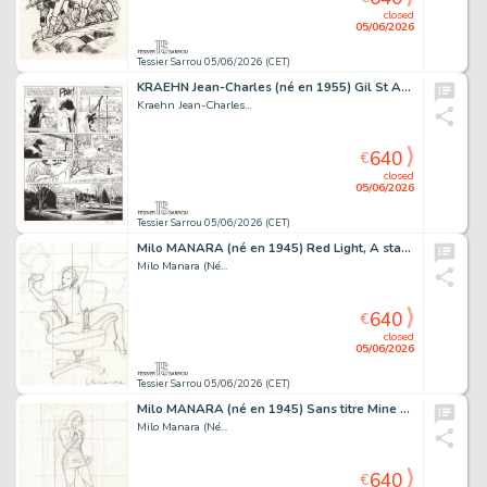
closed
05/06/2026
Tessier Sarrou 05/06/2026 (CET)
KRAEHN Jean-Charles (né en 1955) Gil St André - La...
Kraehn Jean-Charles...
640
€
closed
05/06/2026
Tessier Sarrou 05/06/2026 (CET)
Milo MANARA (né en 1945) Red Light, A star is porn Mine...
Milo Manara (Né...
640
€
closed
05/06/2026
Tessier Sarrou 05/06/2026 (CET)
Milo MANARA (né en 1945) Sans titre Mine de plomb sur...
Milo Manara (Né...
640
€