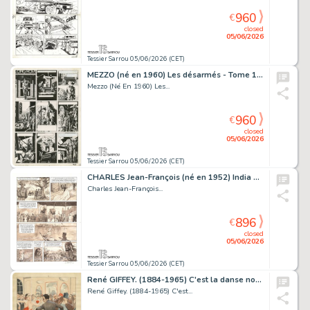
960
€
closed
05/06/2026
Tessier Sarrou 05/06/2026 (CET)
MEZZO (né en 1960) Les désarmés - Tome 1 Encre de Chine...
Mezzo (Né En 1960) Les...
960
€
closed
05/06/2026
Tessier Sarrou 05/06/2026 (CET)
CHARLES Jean-François (né en 1952) India Dreams - Il...
Charles Jean-François...
896
€
closed
05/06/2026
Tessier Sarrou 05/06/2026 (CET)
René GIFFEY. (1884-1965) C'est la danse nouvelle. Gouache...
René Giffey. (1884-1965) C'est...