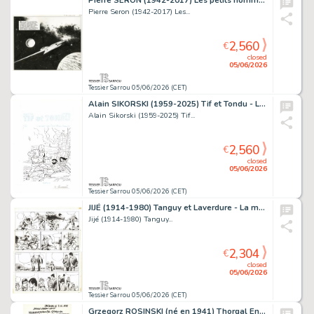
Pierre SERON (1942-2017) Les petits hommes - La planète...
Pierre Seron (1942-2017) Les...
2,560
€
closed
05/06/2026
Tessier Sarrou 05/06/2026 (CET)
Alain SIKORSKI (1959-2025) Tif et Tondu - L'assassin...
Alain Sikorski (1959-2025) Tif...
2,560
€
closed
05/06/2026
Tessier Sarrou 05/06/2026 (CET)
JIJÉ (1914-1980) Tanguy et Laverdure - La mystérieuse...
Jijé (1914-1980) Tanguy...
2,304
€
closed
05/06/2026
Tessier Sarrou 05/06/2026 (CET)
Grzegorz ROSINSKI (né en 1941) Thorgal Encre de Chine...