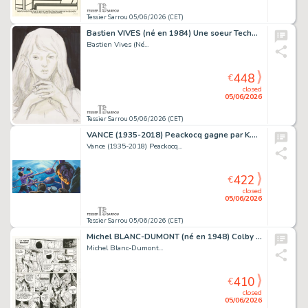
Tessier Sarrou 05/06/2026 (CET)
Bastien VIVES (né en 1984) Une soeur Technique mixte...
Bastien Vives (Né...
448
€
closed
05/06/2026
Tessier Sarrou 05/06/2026 (CET)
VANCE (1935-2018) Peackocq gagne par K.O. Gouache sur...
Vance (1935-2018) Peackocq...
422
€
closed
05/06/2026
Tessier Sarrou 05/06/2026 (CET)
Michel BLANC-DUMONT (né en 1948) Colby - Altitude moins...
Michel Blanc-Dumont...
410
€
closed
05/06/2026