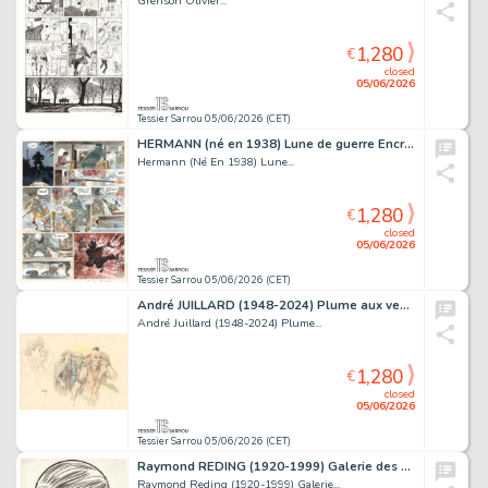
Grenson Olivier...
1,280
€
closed
05/06/2026
Tessier Sarrou 05/06/2026 (CET)
HERMANN (né en 1938) Lune de guerre Encres de couleur...
Hermann (Né En 1938) Lune...
1,280
€
closed
05/06/2026
Tessier Sarrou 05/06/2026 (CET)
André JUILLARD (1948-2024) Plume aux vents - L'oiseau-tonnerre Technique...
André Juillard (1948-2024) Plume...
1,280
€
closed
05/06/2026
Tessier Sarrou 05/06/2026 (CET)
Raymond REDING (1920-1999) Galerie des portraits Tintin,...
Raymond Reding (1920-1999) Galerie...