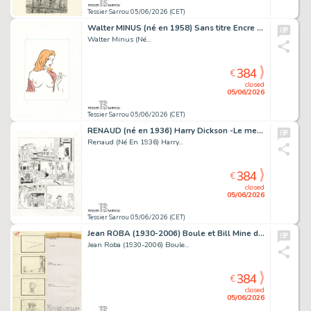
Tessier Sarrou 05/06/2026 (CET)
Walter MINUS (né en 1958) Sans titre Encre de Chine...
Walter Minus (Né...
384
€
closed
05/06/2026
Tessier Sarrou 05/06/2026 (CET)
RENAUD (né en 1936) Harry Dickson -Le messager des...
Renaud (Né En 1936) Harry...
384
€
closed
05/06/2026
Tessier Sarrou 05/06/2026 (CET)
Jean ROBA (1930-2006) Boule et Bill Mine de plomb sur...
Jean Roba (1930-2006) Boule...
384
€
closed
05/06/2026