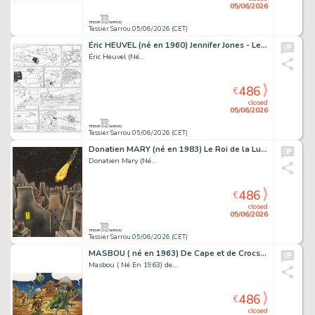
05/06/2026
Tessier Sarrou 05/06/2026 (CET)
Éric HEUVEL (né en 1960) Jennifer Jones - Le corps...
Éric Heuvel (Né...
486
€
closed
05/06/2026
Tessier Sarrou 05/06/2026 (CET)
Donatien MARY (né en 1983) Le Roi de la Lune et le...
Donatien Mary (Né...
486
€
closed
05/06/2026
Tessier Sarrou 05/06/2026 (CET)
MASBOU ( né en 1963) De Cape et de Crocs - Le secret...
Masbou ( Né En 1963) de...
486
€
closed