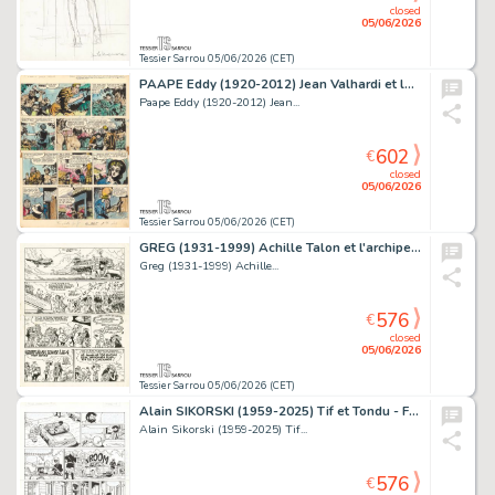
closed
05/06/2026
Tessier Sarrou 05/06/2026 (CET)
PAAPE Eddy (1920-2012) Jean Valhardi et les êtres de...
Paape Eddy (1920-2012) Jean...
602
€
closed
05/06/2026
Tessier Sarrou 05/06/2026 (CET)
GREG (1931-1999) Achille Talon et l'archipel de Sanzunron Encre...
Greg (1931-1999) Achille...
576
€
closed
05/06/2026
Tessier Sarrou 05/06/2026 (CET)
Alain SIKORSKI (1959-2025) Tif et Tondu - Fort Cigogne Encre...
Alain Sikorski (1959-2025) Tif...
576
€