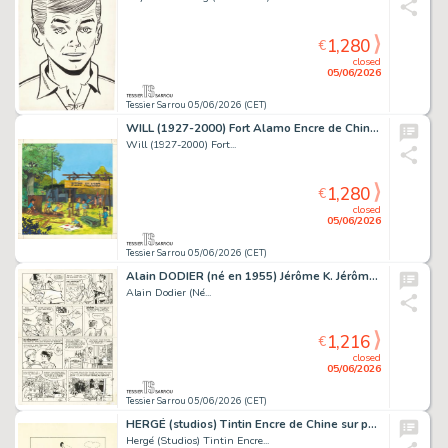
1,280
€
closed
05/06/2026
Tessier Sarrou 05/06/2026 (CET)
WILL (1927-2000) Fort Alamo Encre de Chine et gouache...
Will (1927-2000) Fort...
1,280
€
closed
05/06/2026
Tessier Sarrou 05/06/2026 (CET)
Alain DODIER (né en 1955) Jérôme K. Jérôme Bloche -...
Alain Dodier (Né...
1,216
€
closed
05/06/2026
Tessier Sarrou 05/06/2026 (CET)
HERGÉ (studios) Tintin Encre de Chine sur papier pour...
Hergé (Studios) Tintin Encre...