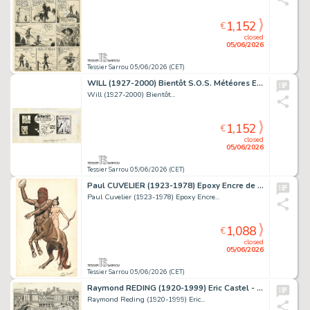
1,152
€
closed
05/06/2026
Tessier Sarrou 05/06/2026 (CET)
WILL (1927-2000) Bientôt S.O.S. Météores Encre de Chine...
Will (1927-2000) Bientôt...
1,152
€
closed
05/06/2026
Tessier Sarrou 05/06/2026 (CET)
Paul CUVELIER (1923-1978) Epoxy Encre de Chine et aquarelle...
Paul Cuvelier (1923-1978) Epoxy Encre...
1,088
€
closed
05/06/2026
Tessier Sarrou 05/06/2026 (CET)
Raymond REDING (1920-1999) Eric Castel - Le secret...
Raymond Reding (1920-1999) Eric...