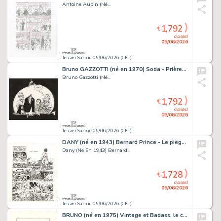
Antoine Aubin (Né...
1,792
€
closed
05/06/2026
Tessier Sarrou 05/06/2026 (CET)
Bruno GAZZOTTI (né en 1970) Soda - Prières et balistique Encre...
Bruno Gazzotti (Né...
1,792
€
closed
05/06/2026
Tessier Sarrou 05/06/2026 (CET)
DANY (né en 1943) Bernard Prince - Le piège aux 100.000...
Dany (Né En 1943) Bernard...
1,728
€
closed
05/06/2026
Tessier Sarrou 05/06/2026 (CET)
BRÜNO (né en 1975) Vintage et Badass, le cinéma de...