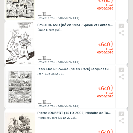
704
€
closed
05/06/2026
Tessier Sarrou 05/06/2026 (CET)
Émile BRAVO (né en 1964) Spirou et Fantasio Encre de...
Émile Bravo (Né...
640
€
closed
05/06/2026
Tessier Sarrou 05/06/2026 (CET)
Jean-Luc DELVAUX (né en 1970) Jacques Gipar - Gaby...
Jean-Luc Delvaux...
640
€
closed
05/06/2026
Tessier Sarrou 05/06/2026 (CET)
Pierre JOUBERT (1910-2002) Histoire de Tom Jones,...
Pierre Joubert (1910-2002)...
640
€