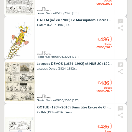
closed
05/06/2026
Tessier Sarrou 05/06/2026 (CET)
BATEM (né en 1960) Le Marsupilami Encres de couleur...
Batem (Né En 1960) Le...
486
€
closed
05/06/2026
Tessier Sarrou 05/06/2026 (CET)
Jacques DEVOS (1924-1992) et HUBUC (1926-1970) Victor...
Jacques Devos (1924-1992)...
486
€
closed
05/06/2026
Tessier Sarrou 05/06/2026 (CET)
GOTLIB (1934-2016) Sans titre Encre de Chine sur papier...
Gotlib (1934-2016) Sans...
486
€
closed