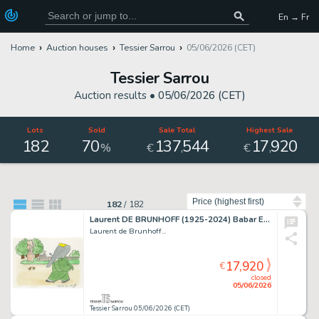
En → Fr
Home
Auction houses
Tessier Sarrou
05/06/2026 (CET)
Tessier Sarrou
Auction results •
05/06/2026 (CET)
Lots
Sold
Sale Total
Highest Sale
182
70
137
544
17
920
,
,
%
€
€
Sort by
182
/
182
Laurent DE BRUNHOFF (1925-2024) Babar Encre de Chine...
Laurent de Brunhoff...
17,920
€
closed
05/06/2026
Tessier Sarrou 05/06/2026 (CET)