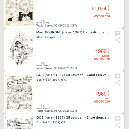
1,024
€
closed
05/06/2026
Tessier Sarrou 05/06/2026 (CET)
Marc BOURGNE (né en 1967) Barbe-Rouge. L'intégrale...
Marc Bourgne (Né...
960
€
closed
05/06/2026
Tessier Sarrou 05/06/2026 (CET)
GOS (né en 1937) Gil Jourdan - Carats en vrac Encre...
Gos (Né En 1937) Gil...
960
€
closed
05/06/2026
Tessier Sarrou 05/06/2026 (CET)
GOS (né en 1937) Gil Jourdan - Entre deux eaux Encre...
Gos (Né En 1937) Gil...