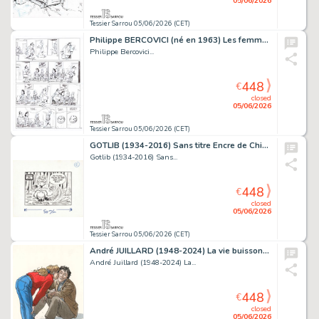
05/06/2026
Tessier Sarrou 05/06/2026 (CET)
Philippe BERCOVICI (né en 1963) Les femmes en blanc Encre...
Philippe Bercovici...
448
€
closed
05/06/2026
Tessier Sarrou 05/06/2026 (CET)
GOTLIB (1934-2016) Sans titre Encre de Chine sur papier...
Gotlib (1934-2016) Sans...
448
€
closed
05/06/2026
Tessier Sarrou 05/06/2026 (CET)
André JUILLARD (1948-2024) La vie buissonnière Encres...
André Juillard (1948-2024) La...
448
€
closed
05/06/2026