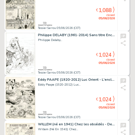
1,088
€
closed
05/06/2026
Tessier Sarrou 05/06/2026 (CET)
Philippe DELABY (1961-2014) Sans titre Encre de Chine...
Philippe Delaby...
1,024
€
closed
05/06/2026
Tessier Sarrou 05/06/2026 (CET)
Eddy PAAPE (1920-2012) Luc Orient - L'enclume de la...
Eddy Paape (1920-2012) Luc...
1,024
€
closed
05/06/2026
Tessier Sarrou 05/06/2026 (CET)
WILLEM (né en 1941) Chez les obsédés - De Vrolijke...
Willem (Né En 1941) Chez...