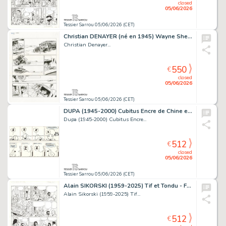
closed
05/06/2026
Tessier Sarrou 05/06/2026 (CET)
Christian DENAYER (né en 1945) Wayne Shelton - La rançon Encre...
Christian Denayer...
550
€
closed
05/06/2026
Tessier Sarrou 05/06/2026 (CET)
DUPA (1945-2000) Cubitus Encre de Chine et crayon bleu...
Dupa (1945-2000) Cubitus Encre...
512
€
closed
05/06/2026
Tessier Sarrou 05/06/2026 (CET)
Alain SIKORSKI (1959-2025) Tif et Tondu - Fort Cigogne Encre...
Alain Sikorski (1959-2025) Tif...
512
€