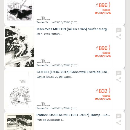
896
€
closed
05/06/2026
Tessier Sarrou 05/06/2026 (CET)
Jean-Yves MITTON (né en 1945) Surfer d'argent Encre...
Jean-Yves Mitton...
896
€
closed
05/06/2026
Tessier Sarrou 05/06/2026 (CET)
GOTLIB (1934-2016) Sans titre Encre de Chine sur papier....
Gotlib (1934-2016) Sans...
832
€
closed
05/06/2026
Tessier Sarrou 05/06/2026 (CET)
Patrick JUSSEAUME (1951-2017) Tramp - Le cargo maudit Encre...
Patrick Jusseaume...