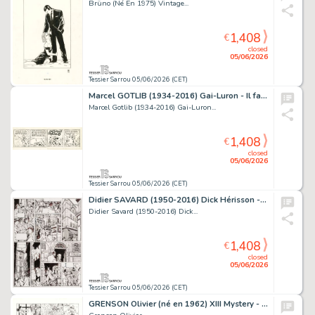
Brüno (Né En 1975) Vintage...
1,408
€
closed
05/06/2026
Tessier Sarrou 05/06/2026 (CET)
Marcel GOTLIB (1934-2016) Gai-Luron - Il faut frapper! Encre...
Marcel Gotlib (1934-2016) Gai-Luron...
1,408
€
closed
05/06/2026
Tessier Sarrou 05/06/2026 (CET)
Didier SAVARD (1950-2016) Dick Hérisson - Le tombeau...
Didier Savard (1950-2016) Dick...
1,408
€
closed
05/06/2026
Tessier Sarrou 05/06/2026 (CET)
GRENSON Olivier (né en 1962) XIII Mystery - Judith...