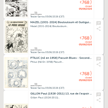
768
€
closed
05/06/2026
Tessier Sarrou 05/06/2026 (CET)
MAZEL (1931-2024) Boulouloum et Guiliguili (Les jungles...
Mazel (1931-2024) Boulouloum...
768
€
closed
05/06/2026
Tessier Sarrou 05/06/2026 (CET)
PTILUC (né en 1956) Pacush Blues - Second souffle:...
Ptiluc (Né En 1956) Pacush...
768
€
closed
05/06/2026
Tessier Sarrou 05/06/2026 (CET)
GILLON Paul (1926-2011) 13, rue de l'espoir 1 Encre...
Gillon Paul (1926-2011)...