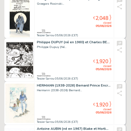
Grzegorz Rosinski...
2,048
€
closed
05/06/2026
Tessier Sarrou 05/06/2026 (CET)
Philippe DUPUY (né en 1960) et Charles BERBERIAN (né...
Philippe Dupuy (Né...
1,920
€
closed
05/06/2026
Tessier Sarrou 05/06/2026 (CET)
HERMANN (1938-2026) Bernard Prince Encres de couleur...
Hermann (1938-2026) Bernard...
1,920
€
closed
05/06/2026
Tessier Sarrou 05/06/2026 (CET)
Antoine AUBIN (né en 1967) Blake et Mortimer - L'onde...