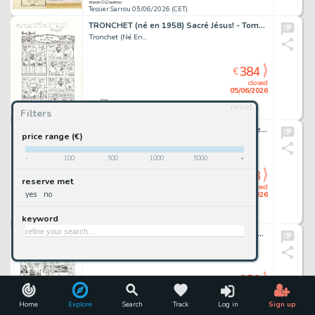
Tessier Sarrou 05/06/2026 (CET)
TRONCHET (né en 1958) Sacré Jésus! - Tome 1 Encre de...
Tronchet (Né En...
384
€
closed
05/06/2026
reset
Filters
Tessier Sarrou 05/06/2026 (CET)
CRAENHALS François (1926-2004) Chevalier Ardent - Le...
price range (€)
Craenhals François...
-
100
500
1000
5000
+
358
€
reserve met
closed
yes
no
05/06/2026
keyword
Tessier Sarrou 05/06/2026 (CET)
Jean-Luc DELVAUX (né en 1970) Jacques Gipar - Gaby...
Jean-Luc Delvaux...
358
€
closed
05/06/2026
Home
Explore
Search
Track
Log in
Sign up