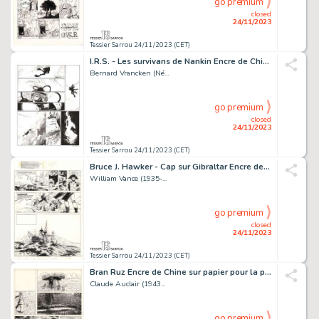
go premium
closed
24/11/2023
Tessier Sarrou 24/11/2023 (CET)
I.R.S. - Les survivans de Nankin Encre de Chine sur...
Bernard Vrancken (Né...
go premium
closed
24/11/2023
Tessier Sarrou 24/11/2023 (CET)
Bruce J. Hawker - Cap sur Gibraltar Encre de Chine...
William Vance (1935-...
go premium
closed
24/11/2023
Tessier Sarrou 24/11/2023 (CET)
Bran Ruz Encre de Chine sur papier pour la planche...
Claude Auclair (1943...
go premium