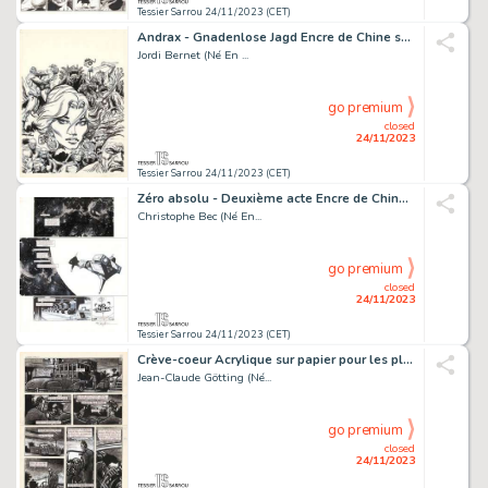
Tessier Sarrou 24/11/2023 (CET)
Andrax - Gnadenlose Jagd Encre de Chine sur papier...
Jordi Bernet (Né En ...
go premium
closed
24/11/2023
Tessier Sarrou 24/11/2023 (CET)
Zéro absolu - Deuxième acte Encre de Chine et gouache...
Christophe Bec (Né En...
go premium
closed
24/11/2023
Tessier Sarrou 24/11/2023 (CET)
Crève-coeur Acrylique sur papier pour les planches...
Jean-Claude Götting (Né...
go premium
closed
24/11/2023