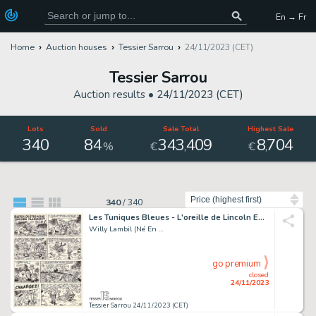
En → Fr
Home
Auction houses
Tessier Sarrou
24/11/2023 (CET)
Tessier Sarrou
Auction results •
24/11/2023 (CET)
Lots
Sold
Sale Total
Highest Sale
340
84
343
409
8
704
,
,
%
€
€
Sort by
340
/
340
Les Tuniques Bleues - L'oreille de Lincoln Encre de...
Willy Lambil (Né En ...
go premium
closed
24/11/2023
Tessier Sarrou 24/11/2023 (CET)