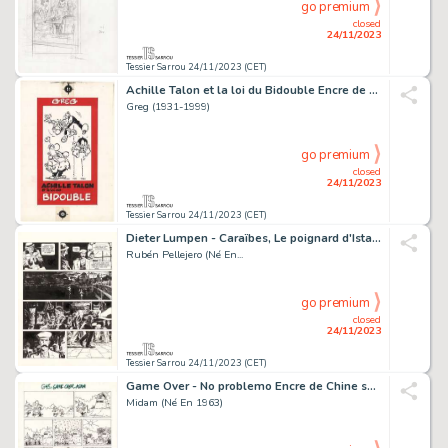
go premium
closed
24/11/2023
Tessier Sarrou 24/11/2023 (CET)
Achille Talon et la loi du Bidouble Encre de Chine...
Greg (1931-1999)
go premium
closed
24/11/2023
Tessier Sarrou 24/11/2023 (CET)
Dieter Lumpen - Caraïbes, Le poignard d'Istambul Encre...
Rubén Pellejero (Né En...
go premium
closed
24/11/2023
Tessier Sarrou 24/11/2023 (CET)
Game Over - No problemo Encre de Chine sur papier pour...
Midam (Né En 1963)