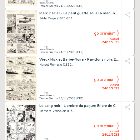
Tessier Sarrou 24/11/2023 (CET)
Marc Dacier - Le péril guette sous la mer Encre de...
Eddy Paape (1920-201...
go premium
closed
24/11/2023
Tessier Sarrou 24/11/2023 (CET)
Vieux Nick et Barbe-Noire - Pavillons noirs Encre de...
Marcel Remacle (1926...
go premium
closed
24/11/2023
Tessier Sarrou 24/11/2023 (CET)
Le sang noir - L'ombre du parjure Encre de Chine sur...
Bernard Vrancken (Né...
go premium
closed
24/11/2023