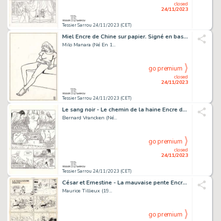
closed
24/11/2023
Tessier Sarrou 24/11/2023 (CET)
Miel Encre de Chine sur papier. Signé en bas à droite,...
Milo Manara (Né En 1...
go premium
closed
24/11/2023
Tessier Sarrou 24/11/2023 (CET)
Le sang noir - Le chemin de la haine Encre de Chine...
Bernard Vrancken (Né...
go premium
closed
24/11/2023
Tessier Sarrou 24/11/2023 (CET)
César et Ernestine - La mauvaise pente Encre de Chine...
Maurice Tillieux (19...
go premium