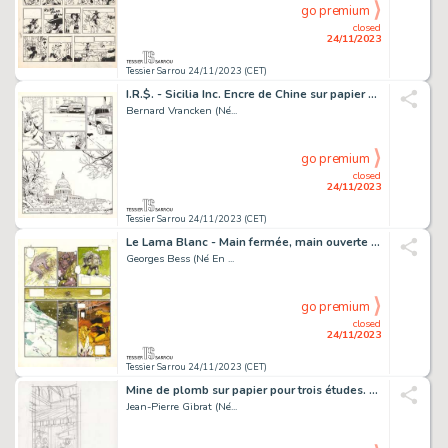
go premium
closed
24/11/2023
Tessier Sarrou 24/11/2023 (CET)
I.R.$. - Sicilia Inc. Encre de Chine sur papier pour...
Bernard Vrancken (Né...
go premium
closed
24/11/2023
Tessier Sarrou 24/11/2023 (CET)
Le Lama Blanc - Main fermée, main ouverte Encres de...
Georges Bess (Né En ...
go premium
closed
24/11/2023
Tessier Sarrou 24/11/2023 (CET)
Mine de plomb sur papier pour trois études. Signés...
Jean-Pierre Gibrat (Né...