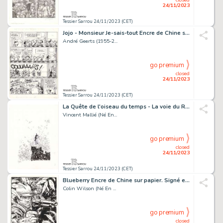
24/11/2023
Tessier Sarrou 24/11/2023 (CET)
Jojo - Monsieur Je-sais-tout Encre de Chine sur papier...
André Geerts (1955-2...
go premium
closed
24/11/2023
Tessier Sarrou 24/11/2023 (CET)
La Quête de l'oiseau du temps - La voie du Rige Encre...
Vincent Mallié (Né En...
go premium
closed
24/11/2023
Tessier Sarrou 24/11/2023 (CET)
Blueberry Encre de Chine sur papier. Signé et daté...
Colin Wilson (Né En ...
go premium
closed