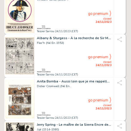
go premium
closed
24/11/2023
Tessier Sarrou 24/11/2023 (CET)
Albany & Sturgess - À la recherche de Sir Malcolm Encre...
Floc'h (Né En 1953)
go premium
closed
24/11/2023
Tessier Sarrou 24/11/2023 (CET)
Anita Bomba - Aussi loin que je me rappelle... Encres...
Didier Cromwell (Né En...
go premium
closed
24/11/2023
Tessier Sarrou 24/11/2023 (CET)
Jerry Spring - Le maître de la Sierra Encre de Chine...
Jijé (1914-1980)