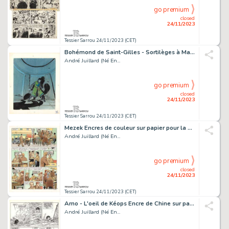
go premium
closed
24/11/2023
Tessier Sarrou 24/11/2023 (CET)
Bohémond de Saint-Gilles - Sortilèges à Malte Encres...
André Juillard (Né En...
go premium
closed
24/11/2023
Tessier Sarrou 24/11/2023 (CET)
Mezek Encres de couleur sur papier pour la planche...
André Juillard (Né En...
go premium
closed
24/11/2023
Tessier Sarrou 24/11/2023 (CET)
Arno - L'oeil de Kéops Encre de Chine sur papier pour...
André Juillard (Né En...