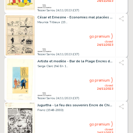
24/11/2023
Tessier Sarrou 24/11/2023 (CET)
César et Ernesine - Economies mal placées Encre de...
Maurice Tillieux (19...
go premium
closed
24/11/2023
Tessier Sarrou 24/11/2023 (CET)
Artiste et modèle - Bar de la Plage Encres de couleur...
Serge Clerc (Né En 1...
go premium
closed
24/11/2023
Tessier Sarrou 24/11/2023 (CET)
Jugurtha - Le feu des souvenirs Encre de Chine sur...
Franz (1948-2003)
go premium
closed
24/11/2023