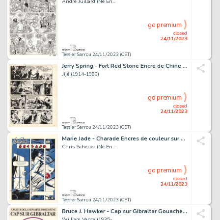
André Juillard (Né En...
go premium
closed
24/11/2023
Tessier Sarrou 24/11/2023 (CET)
Jerry Spring - Fort Red Stone Encre de Chine sur papier...
Jijé (1914-1980)
go premium
closed
24/11/2023
Tessier Sarrou 24/11/2023 (CET)
Marie Jade - Charade Encres de couleur sur papier pour...
Chris Scheuer (Né En...
go premium
closed
24/11/2023
Tessier Sarrou 24/11/2023 (CET)
Bruce J. Hawker - Cap sur Gibraltar Gouache sur papier...
William Vance (1935-...