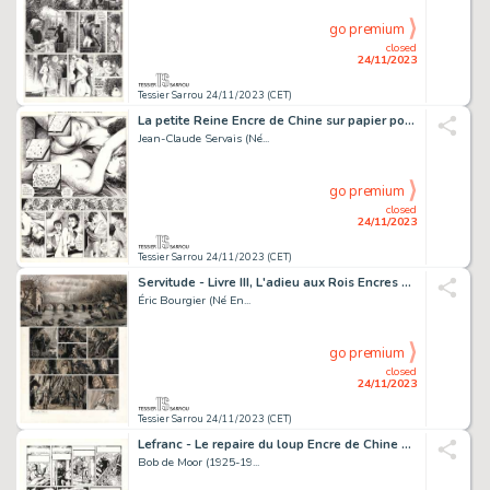
go premium
closed
24/11/2023
Tessier Sarrou 24/11/2023 (CET)
La petite Reine Encre de Chine sur papier pour la planche...
Jean-Claude Servais (Né...
go premium
closed
24/11/2023
Tessier Sarrou 24/11/2023 (CET)
Servitude - Livre III, L'adieu aux Rois Encres de couleurs...
Éric Bourgier (Né En...
go premium
closed
24/11/2023
Tessier Sarrou 24/11/2023 (CET)
Lefranc - Le repaire du loup Encre de Chine sur papier...
Bob de Moor (1925-19...