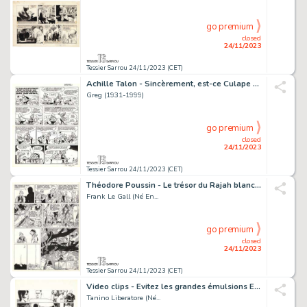
go premium
closed
24/11/2023
Tessier Sarrou 24/11/2023 (CET)
Achille Talon - Sincèrement, est-ce Culape Encre de...
Greg (1931-1999)
go premium
closed
24/11/2023
Tessier Sarrou 24/11/2023 (CET)
Théodore Poussin - Le trésor du Rajah blanc Encre de...
Frank Le Gall (Né En...
go premium
closed
24/11/2023
Tessier Sarrou 24/11/2023 (CET)
Video clips - Evitez les grandes émulsions Encre de...
Tanino Liberatore (Né...