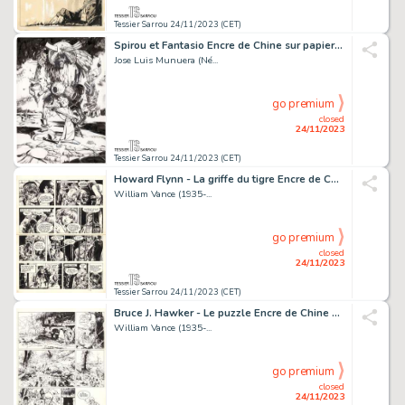
Tessier Sarrou 24/11/2023 (CET)
Spirou et Fantasio Encre de Chine sur papier pour un...
Jose Luis Munuera (Né...
go premium
closed
24/11/2023
Tessier Sarrou 24/11/2023 (CET)
Howard Flynn - La griffe du tigre Encre de Chine sur...
William Vance (1935-...
go premium
closed
24/11/2023
Tessier Sarrou 24/11/2023 (CET)
Bruce J. Hawker - Le puzzle Encre de Chine sur papier...
William Vance (1935-...
go premium
closed
24/11/2023