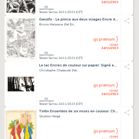
24/11/2023
Tessier Sarrou 24/11/2023 (CET)
Garulfo - Le prince aux deux visages Encre de Chine...
Bruno Maïorana (Né En...
go premium
closed
24/11/2023
Tessier Sarrou 24/11/2023 (CET)
Le lac Encres de couleur sur papier. Signé en bas à...
Christophe Chabouté (Né...
go premium
closed
24/11/2023
Tessier Sarrou 24/11/2023 (CET)
Tintin Ensemble de six mises en couleur. Chacun 18x15...
Studios Hergé
go premium
closed