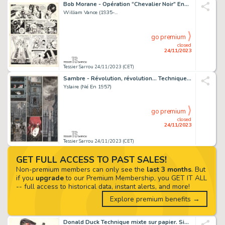
Bob Morane - Opération “Chevalier Noir” Encre de Chine...
William Vance (1935-...
go premium
closed
24/11/2023
Tessier Sarrou 24/11/2023 (CET)
Sambre - Révolution, révolution... Technique mixte...
Yslaire (Né En 1957)
go premium
closed
24/11/2023
Tessier Sarrou 24/11/2023 (CET)
GET FULL ACCESS TO PAST SALES!
Non-premium members can only see the
last 3 months
. But
if you
upgrade
to our Premium Membership, you GET IT ALL
-- full access to historical data, instant alerts, and more!
Explore premium benefits →
Donald Duck Technique mixte sur papier. Signé et daté...