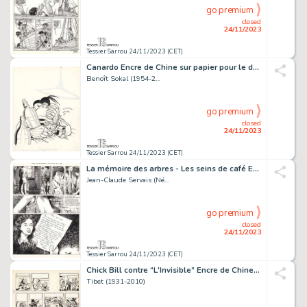
go premium
closed
24/11/2023
Tessier Sarrou 24/11/2023 (CET)
Canardo Encre de Chine sur papier pour le dessin de...
Benoît Sokal (1954-2...
go premium
closed
24/11/2023
Tessier Sarrou 24/11/2023 (CET)
La mémoire des arbres - Les seins de café Encre de...
Jean-Claude Servais (Né...
go premium
closed
24/11/2023
Tessier Sarrou 24/11/2023 (CET)
Chick Bill contre “L'Invisible” Encre de Chine sur...
Tibet (1931-2010)