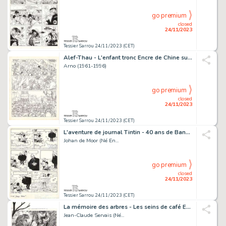
go premium
closed
24/11/2023
Tessier Sarrou 24/11/2023 (CET)
Alef-Thau - L'enfant tronc Encre de Chine sur papier...
Arno (1961-1996)
go premium
closed
24/11/2023
Tessier Sarrou 24/11/2023 (CET)
L'aventure de journal Tintin - 40 ans de Bande Dessinée Encre...
Johan de Moor (Né En...
go premium
closed
24/11/2023
Tessier Sarrou 24/11/2023 (CET)
La mémoire des arbres - Les seins de café Encre de...
Jean-Claude Servais (Né...