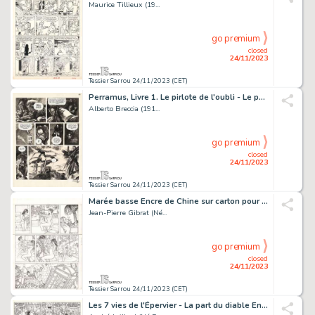
Maurice Tillieux (19...
go premium
closed
24/11/2023
Tessier Sarrou 24/11/2023 (CET)
Perramus, Livre 1. Le pirlote de l'oubli - Le pont Encre...
Alberto Breccia (191...
go premium
closed
24/11/2023
Tessier Sarrou 24/11/2023 (CET)
Marée basse Encre de Chine sur carton pour la planche...
Jean-Pierre Gibrat (Né...
go premium
closed
24/11/2023
Tessier Sarrou 24/11/2023 (CET)
Les 7 vies de l'Épervier - La part du diable Encre...