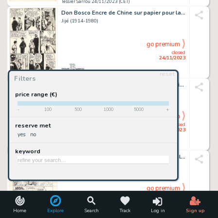
Tessier Sarrou 24/11/2023 (CET)
Don Bosco Encre de Chine sur papier pour la planche...
Jijé (1914-1980)
go premium
closed
24/11/2023
reset
Tessier Sarrou 24/11/2023 (CET)
Filters
Le rapport Brodeck - L'indicible Encre de Chine sur...
Manu Larcenet (Né En...
price range (€)
-
100
500
1000
5000
+
go premium
closed
reserve met
24/11/2023
yes
no
Tessier Sarrou 24/11/2023 (CET)
keyword
Chlorophylle - Le revanche d'Anthracite, Chlorophylle...
Raymond Macherot (19...
go premium
closed
24/11/2023
Home
Explore
Search
Track
Log in
Sign up
Tessier Sarrou 24/11/2023 (CET)