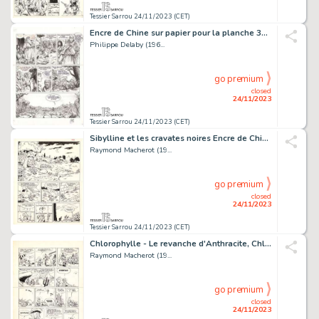
Tessier Sarrou 24/11/2023 (CET)
Encre de Chine sur papier pour la planche 39. Signé...
Philippe Delaby (196...
go premium
closed
24/11/2023
Tessier Sarrou 24/11/2023 (CET)
Sibylline et les cravates noires Encre de Chine sur...
Raymond Macherot (19...
go premium
closed
24/11/2023
Tessier Sarrou 24/11/2023 (CET)
Chlorophylle - Le revanche d'Anthracite, Chlorophylle...
Raymond Macherot (19...
go premium
closed
24/11/2023