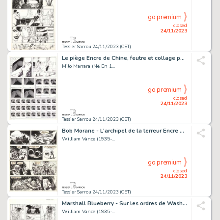
go premium
closed
24/11/2023
Tessier Sarrou 24/11/2023 (CET)
Le piège Encre de Chine, feutre et collage pour la...
Milo Manara (Né En 1...
go premium
closed
24/11/2023
Tessier Sarrou 24/11/2023 (CET)
Bob Morane - L'archipel de la terreur Encre de Chine...
William Vance (1935-...
go premium
closed
24/11/2023
Tessier Sarrou 24/11/2023 (CET)
Marshall Blueberry - Sur les ordres de Washington Encre...
William Vance (1935-...