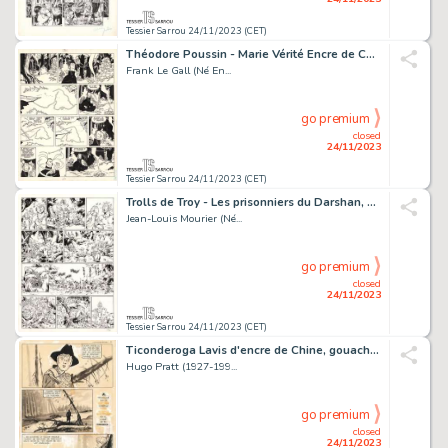
Tessier Sarrou 24/11/2023 (CET)
Théodore Poussin - Marie Vérité Encre de Chine sur...
Frank Le Gall (Né En...
go premium
closed
24/11/2023
Tessier Sarrou 24/11/2023 (CET)
Trolls de Troy - Les prisonniers du Darshan, volume...
Jean-Louis Mourier (Né...
go premium
closed
24/11/2023
Tessier Sarrou 24/11/2023 (CET)
Ticonderoga Lavis d'encre de Chine, gouache blanche...
Hugo Pratt (1927-199...
go premium
closed
24/11/2023