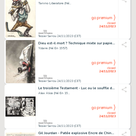
Tanino Liberatore (Né...
go premium
closed
24/11/2023
Tessier Sarrou 24/11/2023 (CET)
Dieu est-il mort ? Technique mixte sur papier pour...
Yslaire (Né En 1957)
go premium
closed
24/11/2023
Tessier Sarrou 24/11/2023 (CET)
Le troisième Testament - Luc ou le souffle du taureau Encre...
Alex Alice (Né En 19...
go premium
closed
24/11/2023
Tessier Sarrou 24/11/2023 (CET)
Gil Jourdan - Patée explosive Encre de Chine sur papier...