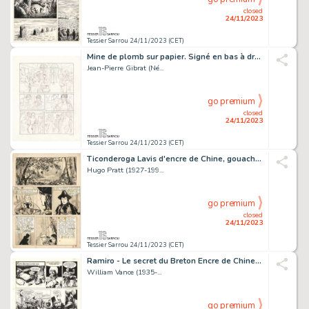
closed
24/11/2023
Tessier Sarrou 24/11/2023 (CET)
Mine de plomb sur papier. Signé en bas à droite, 39,1x29,3...
Jean-Pierre Gibrat (Né...
go premium
closed
24/11/2023
Tessier Sarrou 24/11/2023 (CET)
Ticonderoga Lavis d'encre de Chine, gouache blanche...
Hugo Pratt (1927-199...
go premium
closed
24/11/2023
Tessier Sarrou 24/11/2023 (CET)
Ramiro - Le secret du Breton Encre de Chine sur papier...
William Vance (1935-...
go premium