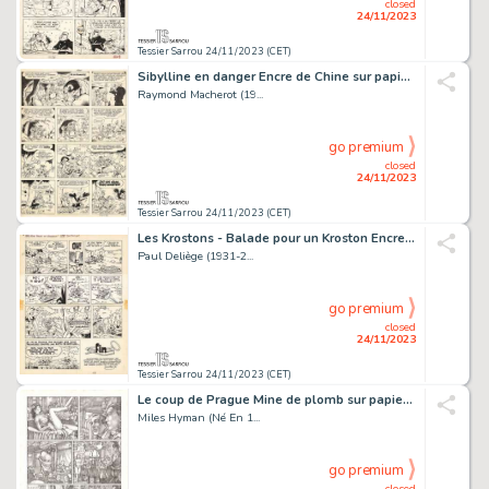
closed
24/11/2023
Tessier Sarrou 24/11/2023 (CET)
Sibylline en danger Encre de Chine sur papier pour...
Raymond Macherot (19...
go premium
closed
24/11/2023
Tessier Sarrou 24/11/2023 (CET)
Les Krostons - Balade pour un Kroston Encre de Chine...
Paul Deliège (1931-2...
go premium
closed
24/11/2023
Tessier Sarrou 24/11/2023 (CET)
Le coup de Prague Mine de plomb sur papier pour la...
Miles Hyman (Né En 1...
go premium
closed