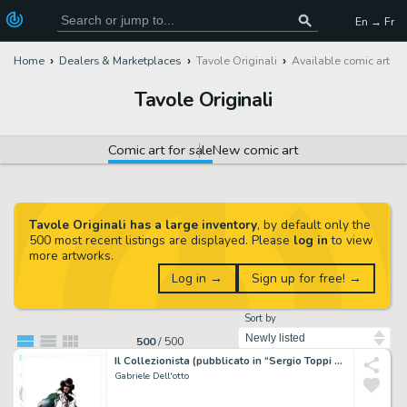
En → Fr
Home
Dealers & Marketplaces
Tavole Originali
Available comic art
Tavole Originali
Comic art for sale
New comic art
Tavole Originali has a large inventory
, by default only the
500 most recent listings are displayed. Please
log in
to view
more artworks.
Log in →
Sign up for free! →
Sort by
500
/
500
Il Collezionista (pubblicato in “Sergio Toppi – Nero su Bianco”)
Gabriele Dell'otto