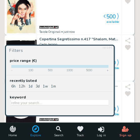
500
€
available
Tavole Originali
• just now
Copertina Segretissimo n.417 “Shalom, Matt” (Francois Chabrey)
Carlo Jacono
reset
Filters
price range (€)
750
€
available
-
100
500
1000
5000
+
Tavole Originali
• just now
recently listed
Copertina Segretissimo n.872 “Il Presidente” (Bill Pronzini e Barry N. Malzberg)
6h
12h
1d
3d
1w
1m
Carlo Jacono
keyword
600
€
available
Tavole Originali
• just now
Copertina Segretissimo n.675 “Il Filibustiere dei Caraibi” (Ritchie Perry)
Home
Explore
Search
Track
Log in
Sign up
Carlo Jacono