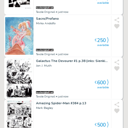
available
Tavole Originali
• just now
Sacro/Profano
Mirka Andolfo
250
€
available
Tavole Originali
• just now
Galactus The Devourer #1 p.38 (inks: Sienkiewicz)
Jon J. Muth
600
€
available
Tavole Originali
• just now
Amazing Spider-Man #364 p.13
Mark Bagley
500
€