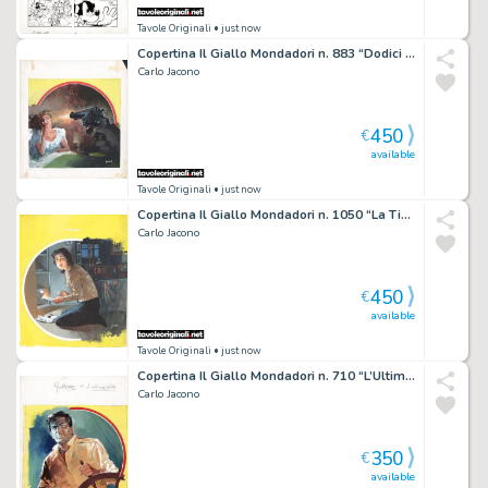
Tavole Originali
• just now
Copertina Il Giallo Mondadori n. 883 “Dodici Rintocchi” (Mignon G. Eberhart)
Carlo Jacono
450
€
available
Tavole Originali
• just now
Copertina Il Giallo Mondadori n. 1050 “La Tigre dormiva” (Dominic Devine)
Carlo Jacono
450
€
available
Tavole Originali
• just now
Copertina Il Giallo Mondadori n. 710 “L’Ultima rotta” (Edwin Lanham)
Carlo Jacono
350
€
available