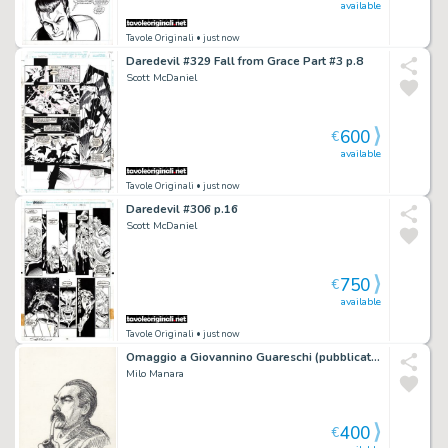
available
Tavole Originali
• just now
Daredevil #329 Fall from Grace Part #3 p.8
Scott McDaniel
600
€
available
Tavole Originali
• just now
Daredevil #306 p.16
Scott McDaniel
750
€
available
Tavole Originali
• just now
Omaggio a Giovannino Guareschi (pubblicata catalogo ANAFI)
Milo Manara
400
€