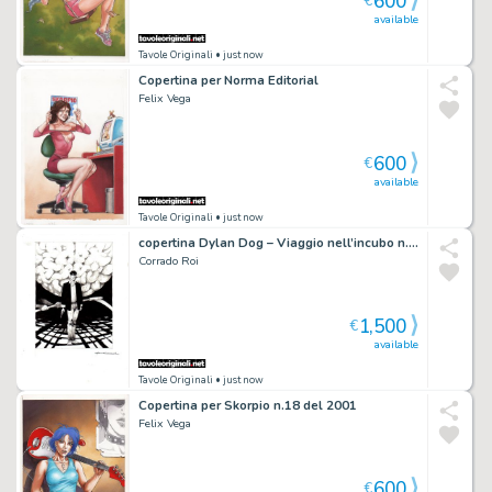
600
€
available
Tavole Originali
• just now
Copertina per Norma Editorial
Felix Vega
600
€
available
Tavole Originali
• just now
copertina Dylan Dog – Viaggio nell’incubo n.14 “Una vita divisa in due”
Corrado Roi
1,500
€
available
Tavole Originali
• just now
Copertina per Skorpio n.18 del 2001
Felix Vega
600
€