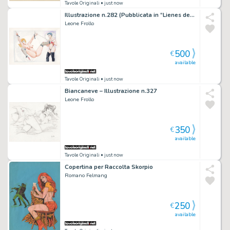
Tavole Originali
• just now
Illustrazione n.282 (Pubblicata in “Lienes de Femmes”, Bagheera Editions)
Leone Frollo
500
€
available
Tavole Originali
• just now
Biancaneve – Illustrazione n.327
Leone Frollo
350
€
available
Tavole Originali
• just now
Copertina per Raccolta Skorpio
Romano Felmang
250
€
available