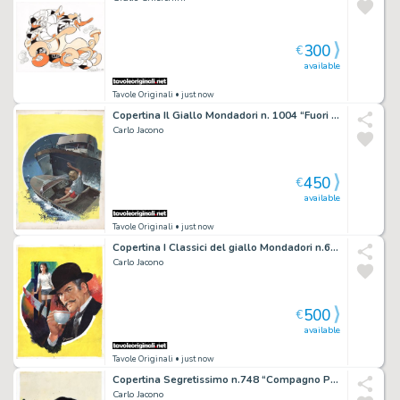
300
€
available
Tavole Originali
• just now
Copertina Il Giallo Mondadori n. 1004 “Fuori l’Autore” (Mignon G. Eberhart)
Carlo Jacono
450
€
available
Tavole Originali
• just now
Copertina I Classici del giallo Mondadori n.661 “Sono un’assassina?” (Agatha Christie)
Carlo Jacono
500
€
available
Tavole Originali
• just now
Copertina Segretissimo n.748 “Compagno Presidente” (Ted Allbeury)
Carlo Jacono