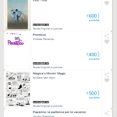
Karel Thole
600
€
available
Tavole Originali
• just now
Prontoso
Andrea Pazienza
400
€
available
Tavole Originali
• just now
Magica’s Missin’ Magic
William Van Horn
500
€
available
Tavole Originali
• just now
Paperino: la partenza per le vacanze
Giulio Chierchini