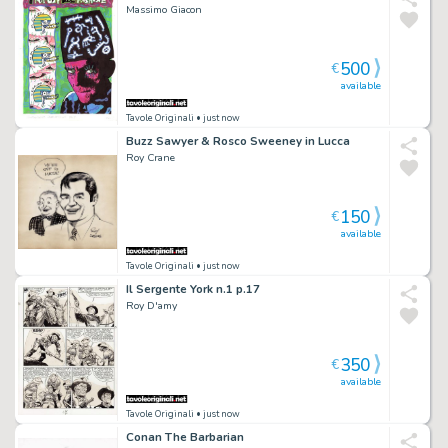
Massimo Giacon
500
€
available
Tavole Originali
• just now
Buzz Sawyer & Rosco Sweeney in Lucca
Roy Crane
150
€
available
Tavole Originali
• just now
Il Sergente York n.1 p.17
Roy D'amy
350
€
available
Tavole Originali
• just now
Conan The Barbarian