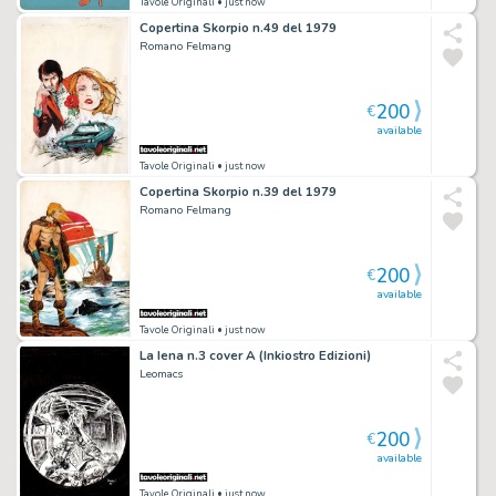
Tavole Originali
• just now
Copertina Skorpio n.49 del 1979
Romano Felmang
200
€
available
Tavole Originali
• just now
Copertina Skorpio n.39 del 1979
Romano Felmang
200
€
available
Tavole Originali
• just now
La Iena n.3 cover A (Inkiostro Edizioni)
Leomacs
200
€
available
Tavole Originali
• just now