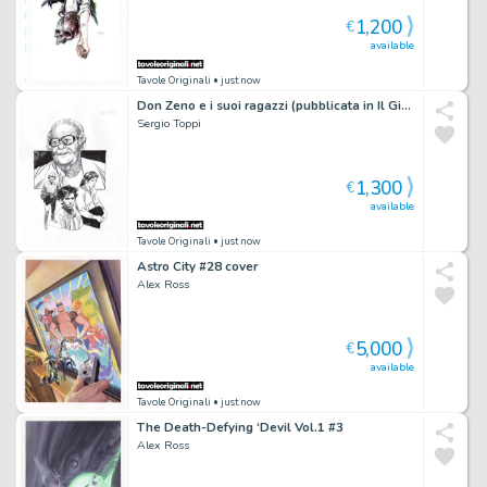
1,200
€
available
Tavole Originali
• just now
Don Zeno e i suoi ragazzi (pubblicata in Il Giornalino)
Sergio Toppi
1,300
€
available
Tavole Originali
• just now
Astro City #28 cover
Alex Ross
5,000
€
available
Tavole Originali
• just now
The Death-Defying ‘Devil Vol.1 #3
Alex Ross