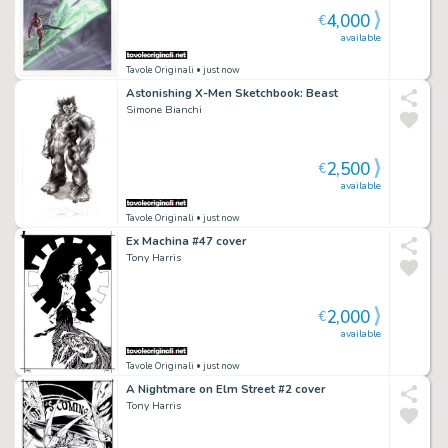
4,000
€
available
Tavole Originali
• just now
Astonishing X-Men Sketchbook: Beast
Simone Bianchi
2,500
€
available
Tavole Originali
• just now
Ex Machina #47 cover
Tony Harris
2,000
€
available
Tavole Originali
• just now
A Nightmare on Elm Street #2 cover
Tony Harris