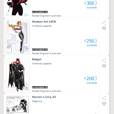
350
€
available
Tavole Originali
• just now
Modern Art 1958
Antonio Lapone
250
€
available
Tavole Originali
• just now
Batgirl
Antonio Lapone
200
€
available
Tavole Originali
• just now
Necron n.10 p.20
Magnus