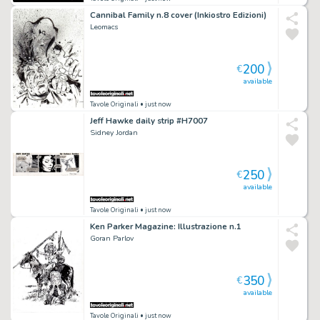
Cannibal Family n.8 cover (Inkiostro Edizioni)
Leomacs
200
€
available
Tavole Originali
• just now
Jeff Hawke daily strip #H7007
Sidney Jordan
250
€
available
Tavole Originali
• just now
Ken Parker Magazine: Illustrazione n.1
Goran Parlov
350
€
available
Tavole Originali
• just now