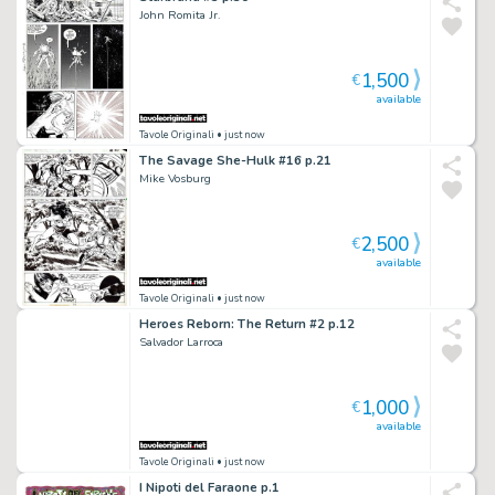
John Romita Jr.
1,500
€
available
Tavole Originali
• just now
The Savage She-Hulk #16 p.21
Mike Vosburg
2,500
€
available
Tavole Originali
• just now
Heroes Reborn: The Return #2 p.12
Salvador Larroca
1,000
€
available
Tavole Originali
• just now
I Nipoti del Faraone p.1