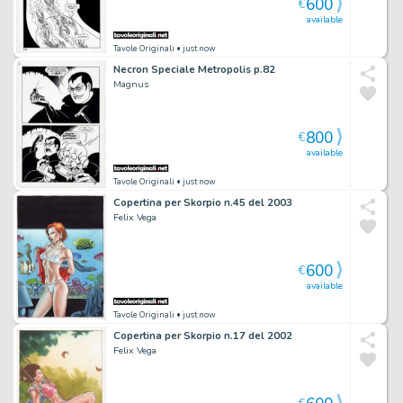
600
€
available
Tavole Originali
• just now
Necron Speciale Metropolis p.82
Magnus
800
€
available
Tavole Originali
• just now
Copertina per Skorpio n.45 del 2003
Felix Vega
600
€
available
Tavole Originali
• just now
Copertina per Skorpio n.17 del 2002
Felix Vega