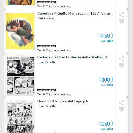
Tavole Originali
• just now
Copertina Il Giallo Mondadori n. 1557 “Un testardo di nome Joe Reddam” (Warwick Downing)
Carlo Jacono
450
€
available
Tavole Originali
• just now
Barbara n.29 Nel La Bestia delle Stelle p.4
Juan Zanotto
300
€
available
Tavole Originali
• just now
Hor n.18 Il Popolo del Lago p.5
Juan Zanotto
250
€
available