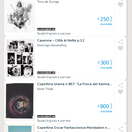
Tony de Zuniga
250
€
available
Tavole Originali
• just now
Cayenna – Città di Notte p.12
Domingo Mandrafina
300
€
available
Tavole Originali
• just now
Copertina Urania n.857: “La Fisica del Karma” Seconda parte (Arsen Darnay)
Karel Thole
800
€
available
Tavole Originali
• just now
Copertina Oscar Fantascienza Mondadori n.968: “L’Uomo che comprò la Terra” (Smith Cordwainer)