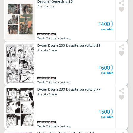
Druuna: Genesis p.13
Andrea Iula
400
€
available
Tavole Originali
• just now
Dylan Dog n.233 L’ospite sgradito p.19
Angelo Stano
600
€
available
Tavole Originali
• just now
Dylan Dog n.233 L’ospite sgradito p.77
Angelo Stano
500
€
available
Tavole Originali
• just now