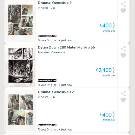
Druuna: Genesis p.9
Andrea Iula
400
€
available
Tavole Originali
• just now
Dylan Dog n.280 Mater Morbi p.55
Massimo Carnevale
2,400
€
available
Tavole Originali
• just now
Druuna: Genesis p.12
Andrea Iula
400
€
available
Tavole Originali
• just now