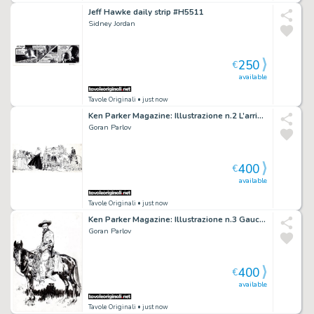
Jeff Hawke daily strip #H5511
Sidney Jordan
250
€
available
Tavole Originali
• just now
Ken Parker Magazine: Illustrazione n.2 L’arrivo al Ranch
Goran Parlov
400
€
available
Tavole Originali
• just now
Ken Parker Magazine: Illustrazione n.3 Gaucho
Goran Parlov
400
€
available
Tavole Originali
• just now