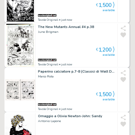
1,500
€
available
Tavole Originali
• just now
The New Mutants Annual #4 p.38
June Brigman
1,200
€
available
Tavole Originali
• just now
Paperino calciatore p.7-8 (Classici di Walt Disney n.54, Paperino ai mondiali, 1974)
Marco Rota
1,500
€
available
Tavole Originali
• just now
Omaggio a Olivia Newton-John: Sandy
Antonio Lapone