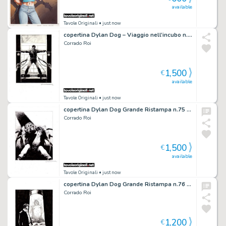
available
Tavole Originali
• just now
copertina Dylan Dog – Viaggio nell’incubo n.4 “Orrore cosmico”
Corrado Roi
1,500
€
available
Tavole Originali
• just now
copertina Dylan Dog Grande Ristampa n.75 “Insonnia”
Corrado Roi
1,500
€
available
Tavole Originali
• just now
copertina Dylan Dog Grande Ristampa n.76 “Oltre quella porta”
Corrado Roi
1,200
€