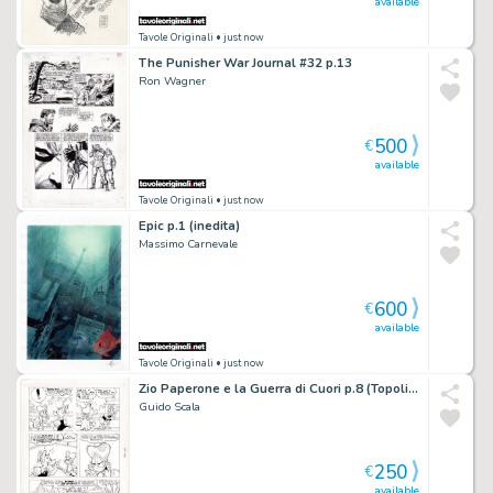
available
Tavole Originali
• just now
The Punisher War Journal #32 p.13
Ron Wagner
500
€
available
Tavole Originali
• just now
Epic p.1 (inedita)
Massimo Carnevale
600
€
available
Tavole Originali
• just now
Zio Paperone e la Guerra di Cuori p.8 (Topolino n.1049 del 1976)
Guido Scala
250
€
available