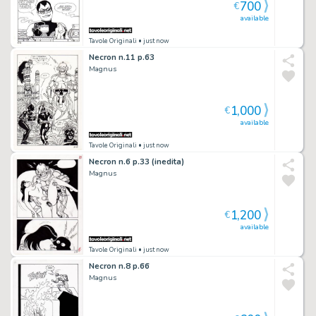
700
€
available
Tavole Originali
• just now
Necron n.11 p.63
Magnus
1,000
€
available
Tavole Originali
• just now
Necron n.6 p.33 (inedita)
Magnus
1,200
€
available
Tavole Originali
• just now
Necron n.8 p.66
Magnus