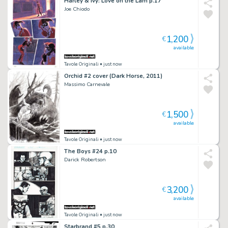
Harley & Ivy: Love on the Lam p.17
Joe Chiodo
1,200
€
available
Tavole Originali
• just now
Orchid #2 cover (Dark Horse, 2011)
Massimo Carnevale
1,500
€
available
Tavole Originali
• just now
The Boys #24 p.10
Darick Robertson
3,200
€
available
Tavole Originali
• just now
Starbrand #5 p.30