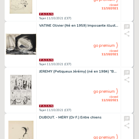
closed
11/10/2021
Tajan 11/10/2021 (CET)
VATINE Olivier (Né en 1959) Imposante illustration sur papier Vinci aquarelle. Cette Å“uvre présentant une raie Manta est issue d...
go premium
closed
11/10/2021
Tajan 11/10/2021 (CET)
JEREMY (Petiqueux Jérémy) (né en 1984) "Barracuda" - "Cicatrices" " Barracuda : Cicatrices ".
go premium
closed
11/10/2021
Tajan 11/10/2021 (CET)
DUBOUT. - MÉRY (Dr F.) Entre chiens
go premium