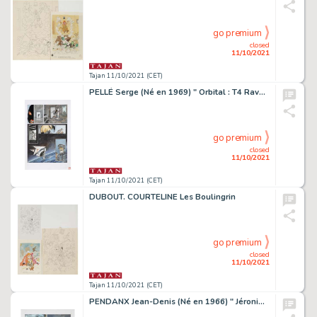
go premium
closed
11/10/2021
Tajan 11/10/2021 (CET)
PELLÉ Serge (Né en 1969) " Orbital : T4 Ravages ". Planche originale 49 du quatrième tome et calque format 30 x 42 cm pour mise...
go premium
closed
11/10/2021
Tajan 11/10/2021 (CET)
DUBOUT. COURTELINE Les Boulingrin
go premium
closed
11/10/2021
Tajan 11/10/2021 (CET)
PENDANX Jean-Denis (Né en 1966) " Jéronimus T2 ". Planche originale, annotée 54, en couleurs directes, du second tome paru chez...