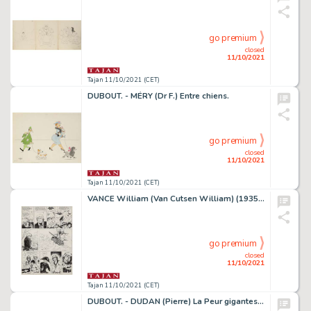
go premium
closed
11/10/2021
Tajan 11/10/2021 (CET)
DUBOUT. - MÉRY (Dr F.) Entre chiens.
go premium
closed
11/10/2021
Tajan 11/10/2021 (CET)
VANCE William (Van Cutsen William) (1935 - 2018) "Bruce J.Hawker" - "Press gang" " Bruce J. Hawker : Press gang ".
go premium
closed
11/10/2021
Tajan 11/10/2021 (CET)
DUBOUT. - DUDAN (Pierre) La Peur gigantesque de Monsieur Médiocre