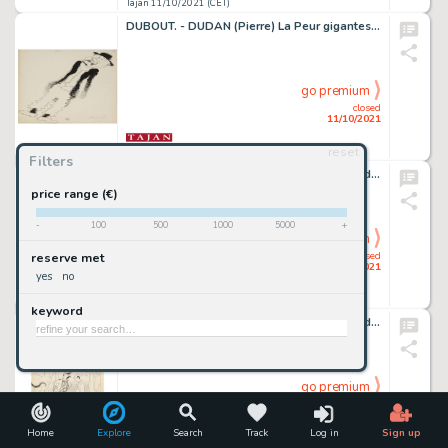
Tajan 11/10/2021 (CET)
DUBOUT. - DUDAN (Pierre) La Peur gigantesque de Monsieur Médiocre
go premium
closed
11/10/2021
reset
Tajan 11/10/2021 (CET)
Filters
DUBOUT. COURTELINE Les Gaités de l'escadron
price range (€)
-
100
500
1000
5000
+
go premium
closed
reserve met
11/10/2021
yes
no
Tajan 11/10/2021 (CET)
keyword
DUBOUT. COURTELINE Les Gaités de l'escadron
go premium
closed
11/10/2021
Home
Explore
Search
Track
Log in
Sign up
Tajan 11/10/2021 (CET)