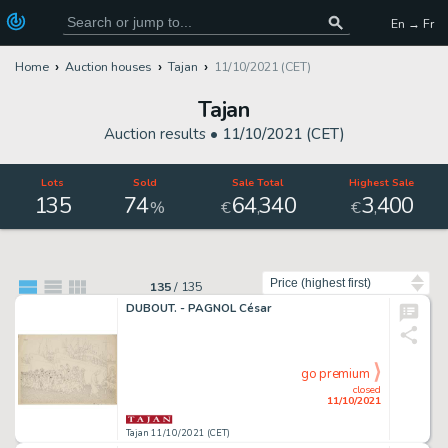
En → Fr
Home
Auction houses
Tajan
11/10/2021 (CET)
Tajan
Auction results •
11/10/2021 (CET)
Lots
Sold
Sale Total
Highest Sale
135
74
64
340
3
400
,
,
%
€
€
Sort by
135
/
135
DUBOUT. - PAGNOL César
go premium
closed
11/10/2021
Tajan 11/10/2021 (CET)