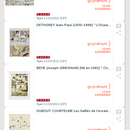
go premium
closed
11/10/2021
Tajan 11/10/2021 (CET)
DETHOREY Jean-Paul (1935-1999) " L'Oiseau noir ". Planche originale de l'album de la prestigieuse collection " Aire Libre ", éd...
go premium
closed
11/10/2021
Tajan 11/10/2021 (CET)
BÉHÉ (Joseph GRIESMAR) (Né en 1962) " Chimères : T1 Apphrodite ". Très belle planche de mise en couleurs, cases découpées-collée...
go premium
closed
11/10/2021
Tajan 11/10/2021 (CET)
DUBOUT. COURTELINE Les Gaîtés de l'escadron
go premium