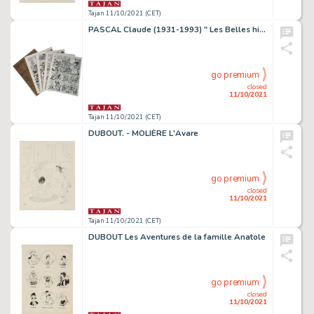
Tajan 11/10/2021 (CET)
PASCAL Claude (1931-1993) " Les Belles histoires de l'oncle Paul : Enfance de flibustier ". Lot composé de 4 planches originales...
go premium
closed
11/10/2021
Tajan 11/10/2021 (CET)
DUBOUT. - MOLIÈRE L'Avare
go premium
closed
11/10/2021
Tajan 11/10/2021 (CET)
DUBOUT Les Aventures de la famille Anatole
go premium
closed
11/10/2021