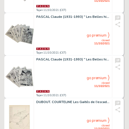
11/10/2021
Tajan 11/10/2021 (CET)
PASCAL Claude (1931-1993) " Les Belles histoires de l'oncle Paul : La Montre trompeuse ". Ensemble de 6 planches originales en n...
go premium
closed
11/10/2021
Tajan 11/10/2021 (CET)
PASCAL Claude (1931-1993) " Les Belles histoires de l'oncle Paul : L'U9 attaque ". Ensemble de 4 planches originales en noir et...
go premium
closed
11/10/2021
Tajan 11/10/2021 (CET)
DUBOUT. COURTELINE Les Gaités de l'escadron
go premium
closed
11/10/2021