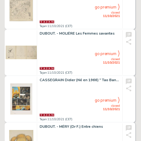
go premium
closed
11/10/2021
Tajan 11/10/2021 (CET)
DUBOUT. - MOLIÈRE Les Femmes savantes
go premium
closed
11/10/2021
Tajan 11/10/2021 (CET)
CASSEGRAIN Didier (Né en 1966) " Tao Bang ". Planche originale avec mise en couleurs directe de la page 2, du premier tome de la...
go premium
closed
11/10/2021
Tajan 11/10/2021 (CET)
DUBOUT. - MÉRY (Dr F.) Entre chiens