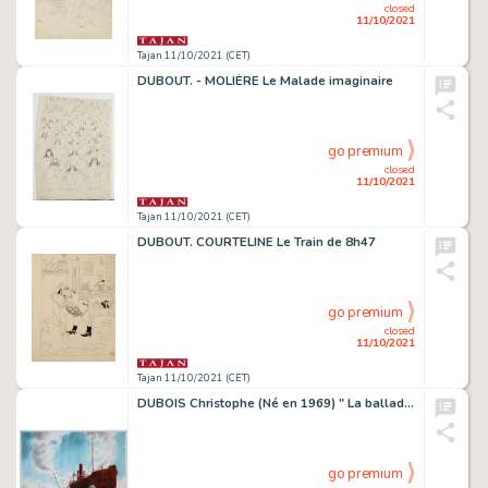
closed
11/10/2021
Tajan 11/10/2021 (CET)
DUBOUT. - MOLIÈRE Le Malade imaginaire
go premium
closed
11/10/2021
Tajan 11/10/2021 (CET)
DUBOUT. COURTELINE Le Train de 8h47
go premium
closed
11/10/2021
Tajan 11/10/2021 (CET)
DUBOIS Christophe (Né en 1969) " La ballade de Magdaléna ". Dessin original en couleurs directes de grand format, d'après la sér...
go premium