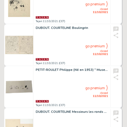
go premium
closed
11/10/2021
Tajan 11/10/2021 (CET)
DUBOUT. COURTELINE Boulingrin
go premium
closed
11/10/2021
Tajan 11/10/2021 (CET)
PETIT-ROULET Philippe (Né en 1953) " Museum ". Suite de 4 dessins originaux formant une continuité légèrement ironique sur la f...
go premium
closed
11/10/2021
Tajan 11/10/2021 (CET)
DUBOUT. COURTELINE Messieurs les ronds de cuir