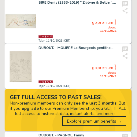
SIRE Denis (1953-2019) " Ziblyne & Bettie ". Dessin original en couleurs directes, ayant servi de couverture pour l'album " Zibl...
go premium
closed
11/10/2021
Tajan 11/10/2021 (CET)
DUBOUT. - MOLIÈRE Le Bourgeois gentilhomme
go premium
closed
11/10/2021
Tajan 11/10/2021 (CET)
GET FULL ACCESS TO PAST SALES!
Non-premium members can only see the
last 3 months
. But
if you
upgrade
to our Premium Membership, you GET IT ALL
-- full access to historical data, instant alerts, and more!
Explore premium benefits →
DUBOUT. - PAGNOL. Fanny