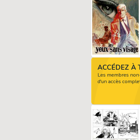
ACCÉDEZ À T
Les membres non-
d'un accès complet