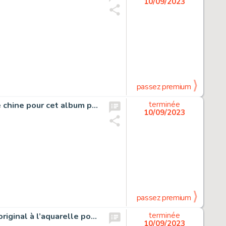
10/09/2023
passez premium
Blueberry, L’Aigle Solitaire, planche originale à l’encre de chine pour cet album paru en 1967 chez Dargaud.
terminée
10/09/2023
passez premium
Bruno Brazil, Les yeux sans visage, projet de couverture original à l’aquarelle pour cet album paru en 1971 au Lombard. Projet de couverture très proche de la couverture définitive.
terminée
10/09/2023