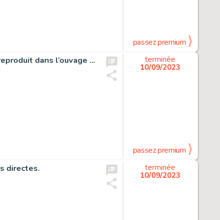
passez premium
Huile sur toile du portrait de la femme de Joseph Gillain reproduit dans l’ouvage de François Deneyer “Joseph Gillain peintures et sculptures” paru en 2010.
terminée
10/09/2023
passez premium
s directes.
terminée
10/09/2023