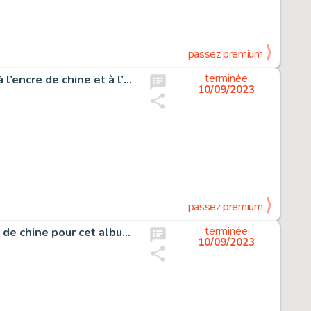
passez premium
Dieter Lumpen, Ennemis communs, projet de couverture à l’encre de chine et à l’aquarelle pour cet album paru en 1988 chez Casterman.
terminée
10/09/2023
passez premium
L’Epervier, Tempête sur Brest, planche originale à l’encre de chine pour cet album paru en 1997 chez Dupuis.
terminée
10/09/2023