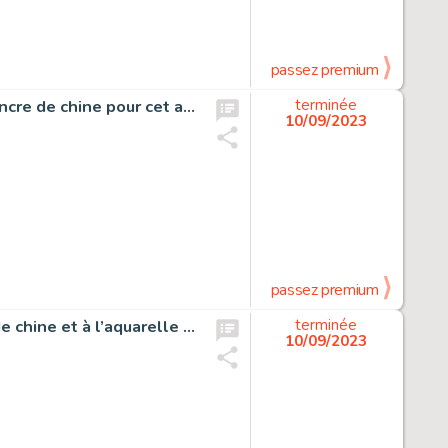
passez premium
Jerry Spring, La passe des indiens, planche originale à l’encre de chine pour cet album paru en 1957 chez Dupuis.
terminée
10/09/2023
passez premium
Olivier Rameau, Colombe, couverture originale à l’encre de chine et à l’aquarelle réalisée pour un Artbook publié chez Bruno Graff.
terminée
10/09/2023