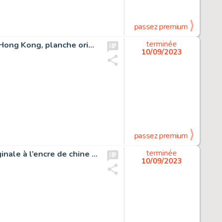
passez premium
Blake et Mortimer, La vallée des immortels, menace sur Hong Kong, planche originale à l’encre de chine pour cet album paru en 2018 chez Blake et Mortimer.
terminée
10/09/2023
passez premium
Petites morts et autres fragments du chaos, planche originale à l’encre de chine et à l’aquarelle pour cet album paru en 2017 chez Glénat.
terminée
10/09/2023