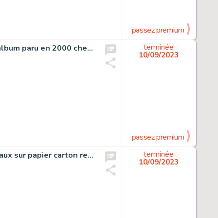
passez premium
Lune de Guerre, planche originale à l’aquarelle pour cet album paru en 2000 chez Dupuis.
terminée
10/09/2023
passez premium
Le strip-tease de Natacha, ensemble de 9 dessins originaux sur papier carton représentant le strip-tease de Natacha.
terminée
10/09/2023