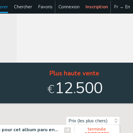
orer
Chercher
Favoris
Connexion
Inscription
Fr → En
Plus haute vente
12
500
.
€
Trier par
XIII, La nuit du 3 Août, planche originale à l’encre de chine pour cet album paru en 1990 chez Dargaud.
terminée