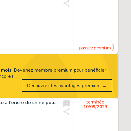
passez premium
s mois
. Devenez membre premium pour bénéficier
core !
Découvrez les avantages premium →
Bruce J. Hawker, Le Royaume des enfers, planche originale à l’encre de chine pour cet album paru en 1996 au Lombard.
terminée
10/09/2023