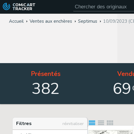
COMiC
ART
TRACKER
Accueil
Ventes aux enchères
Septimus
10/09/2023 (C
Présentés
Vend
382
69
Filtres
réinitialiser