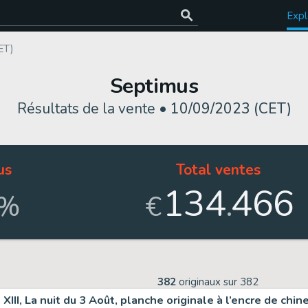
Expl
ET)
Septimus
Résultats de la vente •
10/09/2023 (CET)
us
Total ventes
134
466
.
%
€
382
originaux sur
382