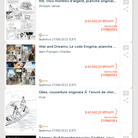
XIII, Trois montres d'argent, planche originale Ã …
William Vance
passez premium
terminée
27/06/2021
Septimus 27/06/2021 (CET)
War and Dreams, Le code Enigma, planche originale Ã …
Jean-François Charles
passez premium
terminée
27/06/2021
Septimus 27/06/2021 (CET)
Okko, couverture originale Ã l'encre de chine pour…
Hub
passez premium
terminée
27/06/2021
Septimus 27/06/2021 (CET)
Sammy, Nuit blanche pour les Gorilles, couverture originale…