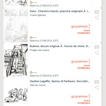
Septimus 27/06/2021 (CET)
Solo : Chemins tracés, planche originale Ã la mine de…
Alvaro Iglesias
go premium
closed
27/06/2021
Septimus 27/06/2021 (CET)
Rubine, dessin original Ã l'encre de chine. Dimensions…
Dragan de Lazare
go premium
closed
27/06/2021
Septimus 27/06/2021 (CET)
Gaston Lagaffe, Spirou et Fantasio, Seccotine, dessin…
Slavisa Cirovic
go premium
closed
27/06/2021