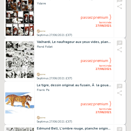
Yslaire
passez premium
terminée
27/06/2021
Septimus 27/06/2021 (CET)
Valhardi, Le naufrageur aux yeux vides, planche originale…
René Follet
passez premium
terminée
27/06/2021
Septimus 27/06/2021 (CET)
Le tigre, dessin original au fusain, Ã la gouache et Ã …
Frank Pe
passez premium
terminée
27/06/2021
Septimus 27/06/2021 (CET)
Edmund Bell, L'ombre rouge, planche originale Ã …