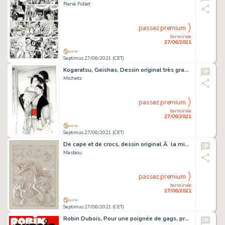
René Follet
passez premium
terminée
27/06/2021
Septimus 27/06/2021 (CET)
Kogaratsu, Geishas, Dessin original très grand format Ã …
Michetz
passez premium
terminée
27/06/2021
Septimus 27/06/2021 (CET)
De cape et de crocs, dessin original Ã la mine de plomb et…
Masbou
passez premium
terminée
27/06/2021
Septimus 27/06/2021 (CET)
Robin Dubois, Pour une poignée de gags, projet de…