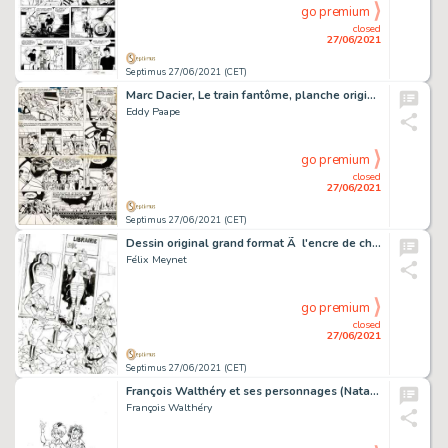
go premium
closed
27/06/2021
Septimus 27/06/2021 (CET)
Marc Dacier, Le train fantôme, planche originale Ã …
Eddy Paape
go premium
closed
27/06/2021
Septimus 27/06/2021 (CET)
Dessin original grand format Ã l'encre de chine…
Félix Meynet
go premium
closed
27/06/2021
Septimus 27/06/2021 (CET)
François Walthéry et ses personnages (Natacha, Walter,…
François Walthéry