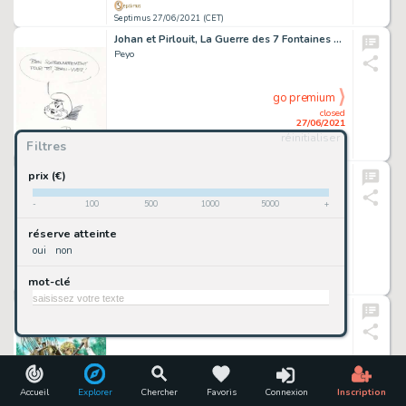
Septimus 27/06/2021 (CET)
Johan et Pirlouit, La Guerre des 7 Fontaines en réédition de 1967, agrémenté d'une dédicace au feutr…
Peyo
go premium
closed
27/06/2021
réinitialiser
Filtres
Septimus 27/06/2021 (CET)
Chlorophylle, Faits divers, planche originale Ã …
prix (€)
Dupa
-
100
500
1000
5000
+
go premium
réserve atteinte
closed
oui
non
27/06/2021
mot-clé
Septimus 27/06/2021 (CET)
Cinq semaines en ballon, couverture originale Ã …
Jacques Geron
go premium
closed
27/06/2021
Accueil
Explorer
Chercher
Favoris
Connexion
Inscription