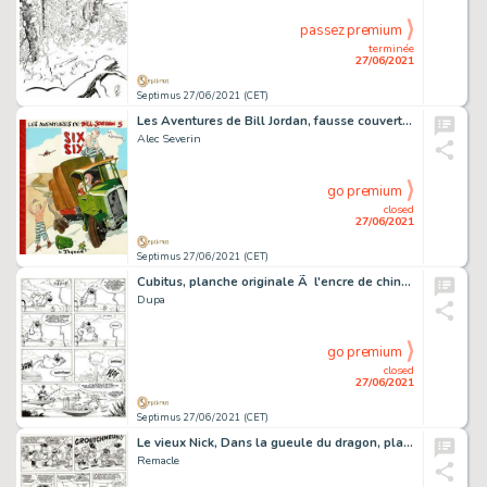
passez premium
terminée
27/06/2021
Septimus 27/06/2021 (CET)
Les Aventures de Bill Jordan, fausse couverture Ã …
Alec Severin
go premium
closed
27/06/2021
Septimus 27/06/2021 (CET)
Cubitus, planche originale Ã l'encre de chine.…
Dupa
go premium
closed
27/06/2021
Septimus 27/06/2021 (CET)
Le vieux Nick, Dans la gueule du dragon, planche originale…
Remacle