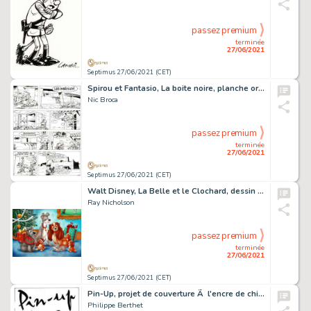
passez premium
terminée
27/06/2021
Septimus 27/06/2021 (CET)
Spirou et Fantasio, La boite noire, planche originale Ã …
Nic Broca
passez premium
terminée
27/06/2021
Septimus 27/06/2021 (CET)
Walt Disney, La Belle et le Clochard, dessin original très…
Ray Nicholson
passez premium
terminée
27/06/2021
Septimus 27/06/2021 (CET)
Pin-Up, projet de couverture Ã l'encre de chine pour…
Philippe Berthet