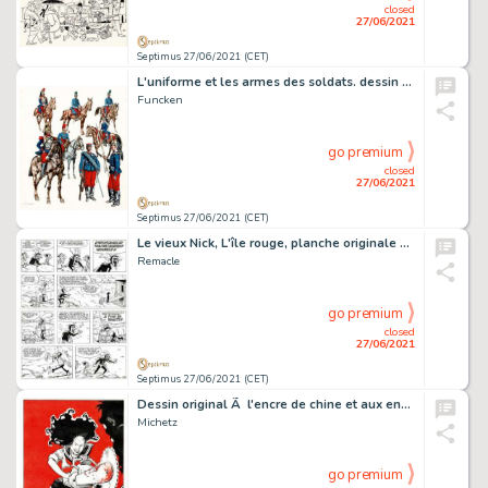
closed
27/06/2021
Septimus 27/06/2021 (CET)
L'uniforme et les armes des soldats. dessin original Ã …
Funcken
go premium
closed
27/06/2021
Septimus 27/06/2021 (CET)
Le vieux Nick, L'île rouge, planche originale Ã …
Remacle
go premium
closed
27/06/2021
Septimus 27/06/2021 (CET)
Dessin original Ã l'encre de chine et aux encres de…
Michetz
go premium