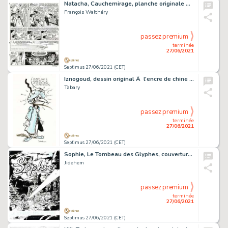
Natacha, Cauchemirage, planche originale Ã l'encre de…
François Walthéry
passez premium
terminée
27/06/2021
Septimus 27/06/2021 (CET)
Iznogoud, dessin original Ã l'encre de chine et Ã …
Tabary
passez premium
terminée
27/06/2021
Septimus 27/06/2021 (CET)
Sophie, Le Tombeau des Glyphes, couverture originale Ã …
Jidehem
passez premium
terminée
27/06/2021
Septimus 27/06/2021 (CET)