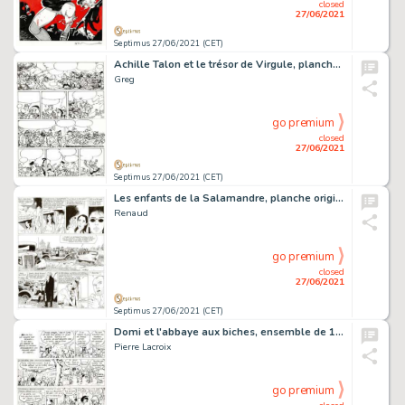
closed
27/06/2021
Septimus 27/06/2021 (CET)
Achille Talon et le trésor de Virgule, planche originale…
Greg
go premium
closed
27/06/2021
Septimus 27/06/2021 (CET)
Les enfants de la Salamandre, planche originale Ã …
Renaud
go premium
closed
27/06/2021
Septimus 27/06/2021 (CET)
Domi et l'abbaye aux biches, ensemble de 10 planches…
Pierre Lacroix
go premium