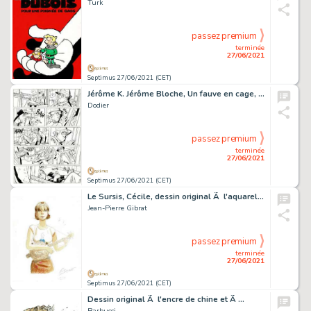
Turk
passez premium
terminée
27/06/2021
Septimus 27/06/2021 (CET)
Jérôme K. Jérôme Bloche, Un fauve en cage, planche…
Dodier
passez premium
terminée
27/06/2021
Septimus 27/06/2021 (CET)
Le Sursis, Cécile, dessin original Ã l'aquarelle et…
Jean-Pierre Gibrat
passez premium
terminée
27/06/2021
Septimus 27/06/2021 (CET)
Dessin original Ã l'encre de chine et Ã …
Barbucci