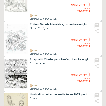
go premium
closed
27/06/2021
Septimus 27/06/2021 (CET)
Clifton, Balade irlandaise, couverture originale Ã …
Michel Rodrigue
go premium
closed
27/06/2021
Septimus 27/06/2021 (CET)
Spaghetti, Charter pour l'enfer, planche originale Ã …
Dino Attanasio
go premium
closed
27/06/2021
Septimus 27/06/2021 (CET)
Illustration collective réalisée en 1974 par les vedettes du journalÂ SpirouÂ sur une carte des 75 ans…
Divers