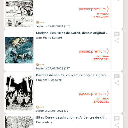
passez premium
terminée
27/06/2021
Septimus 27/06/2021 (CET)
Marlysa, Les Filles de Soleil, dessin original Ã …
Jean-Pierre Danard
passez premium
terminée
27/06/2021
Septimus 27/06/2021 (CET)
Paroles de scouts, couverture originale grand format Ã …
Philippe Glogowski
passez premium
terminée
27/06/2021
Septimus 27/06/2021 (CET)
Silas Corey, dessin original Ã l'encre de chine réalisé pour un ex libris. Dimensions : 48 cm x 36 c…
Pierre Alary