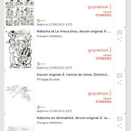
go premium
closed
27/06/2021
Septimus 27/06/2021 (CET)
Natacha et Le Vieux bleu, dessin original Ã l'encre de…
François Walthéry
go premium
closed
27/06/2021
Septimus 27/06/2021 (CET)
Dessin original Ã l'encre de chine. Dimensions : 32 cm…
Philippe Buchet
go premium
closed
27/06/2021
Septimus 27/06/2021 (CET)
Natacha en déshabillé, dessin original Ã la mine de…
François Walthéry