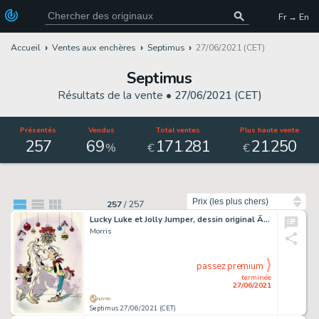
Fr → En
Accueil
Ventes aux enchères
Septimus
27/06/2021 (CET)
Septimus
Résultats de la vente •
27/06/2021 (CET)
Présentés
Vendus
Total ventes
Plus haute vente
257
69
171
281
21
250
.
.
%
€
€
Trier par
257
/
257
Lucky Luke et Jolly Jumper, dessin original Ã l'encre…
Morris
passez premium
terminée
27/06/2021
Septimus 27/06/2021 (CET)