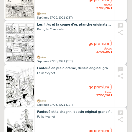
go premium
closed
27/06/2021
Septimus 27/06/2021 (CET)
Les 4 As et la coupe d'or, planche originale Ã …
François Craenhals
go premium
closed
27/06/2021
Septimus 27/06/2021 (CET)
Fanfoué en plein drame, dessin original grand format Ã …
Félix Meynet
go premium
closed
27/06/2021
Septimus 27/06/2021 (CET)
Fanfoué et le chagrin, dessin original grand format Ã …
Félix Meynet
go premium