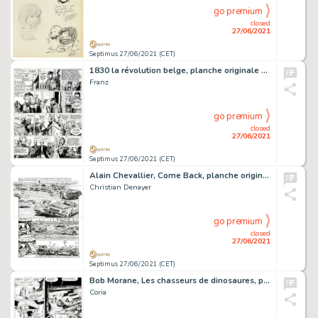
go premium
closed
27/06/2021
Septimus 27/06/2021 (CET)
1830 la révolution belge, planche originale Ã l'encre…
Franz
go premium
closed
27/06/2021
Septimus 27/06/2021 (CET)
Alain Chevallier, Come Back, planche originale Ã …
Christian Denayer
go premium
closed
27/06/2021
Septimus 27/06/2021 (CET)
Bob Morane, Les chasseurs de dinosaures, planche originale…
Coria