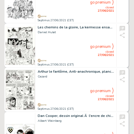
go premium
closed
27/06/2021
Septimus 27/06/2021 (CET)
Les chemins de la gloire, La kermesse ensablée, planche…
Daniel Hulet
go premium
closed
27/06/2021
Septimus 27/06/2021 (CET)
Arthur le fantôme, Anti-anachronique, planche originale Ã …
Cezard
go premium
closed
27/06/2021
Septimus 27/06/2021 (CET)
Dan Cooper, dessin original Ã l'encre de chine et Ã …
Albert Weinberg