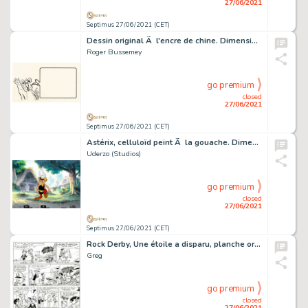
27/06/2021
Septimus 27/06/2021 (CET)
Dessin original Ã l'encre de chine. Dimensions : 27 cm…
Roger Bussemey
go premium
closed
27/06/2021
Septimus 27/06/2021 (CET)
Astérix, celluloïd peint Ã la gouache. Dimensions : 42…
Uderzo (Studios)
go premium
closed
27/06/2021
Septimus 27/06/2021 (CET)
Rock Derby, Une étoile a disparu, planche originale Ã …
Greg
go premium
closed
27/06/2021