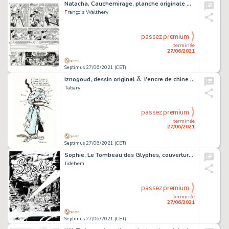
Natacha, Cauchemirage, planche originale Ã l'encre de…
François Walthéry
passez premium
terminée
27/06/2021
Septimus 27/06/2021 (CET)
Iznogoud, dessin original Ã l'encre de chine et Ã …
Tabary
passez premium
terminée
27/06/2021
Septimus 27/06/2021 (CET)
Sophie, Le Tombeau des Glyphes, couverture originale Ã …
Jidehem
passez premium
terminée
27/06/2021
Septimus 27/06/2021 (CET)