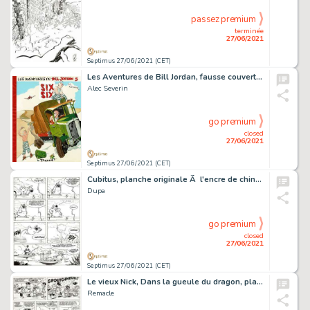
passez premium
terminée
27/06/2021
Septimus 27/06/2021 (CET)
Les Aventures de Bill Jordan, fausse couverture Ã …
Alec Severin
go premium
closed
27/06/2021
Septimus 27/06/2021 (CET)
Cubitus, planche originale Ã l'encre de chine.…
Dupa
go premium
closed
27/06/2021
Septimus 27/06/2021 (CET)
Le vieux Nick, Dans la gueule du dragon, planche originale…
Remacle