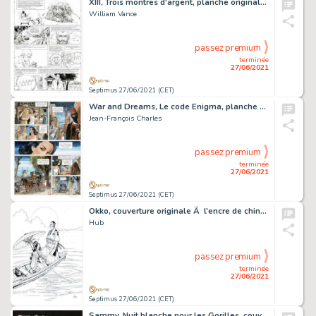
XIII, Trois montres d'argent, planche originale Ã …
William Vance
passez premium
terminée
27/06/2021
Septimus 27/06/2021 (CET)
War and Dreams, Le code Enigma, planche originale Ã …
Jean-François Charles
passez premium
terminée
27/06/2021
Septimus 27/06/2021 (CET)
Okko, couverture originale Ã l'encre de chine pour…
Hub
passez premium
terminée
27/06/2021
Septimus 27/06/2021 (CET)
Sammy, Nuit blanche pour les Gorilles, couverture originale…