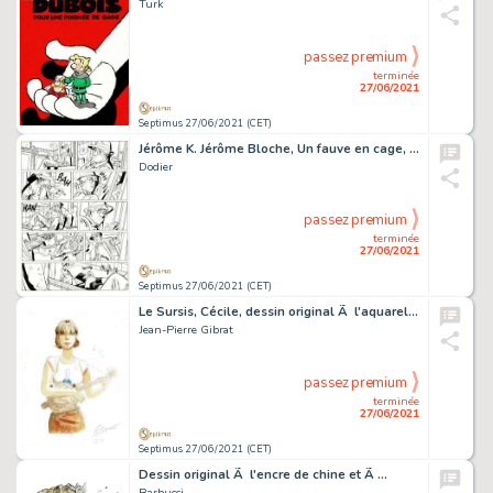
Turk
passez premium
terminée
27/06/2021
Septimus 27/06/2021 (CET)
Jérôme K. Jérôme Bloche, Un fauve en cage, planche…
Dodier
passez premium
terminée
27/06/2021
Septimus 27/06/2021 (CET)
Le Sursis, Cécile, dessin original Ã l'aquarelle et…
Jean-Pierre Gibrat
passez premium
terminée
27/06/2021
Septimus 27/06/2021 (CET)
Dessin original Ã l'encre de chine et Ã …
Barbucci