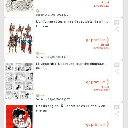
closed
27/06/2021
Septimus 27/06/2021 (CET)
L'uniforme et les armes des soldats. dessin original Ã …
Funcken
go premium
closed
27/06/2021
Septimus 27/06/2021 (CET)
Le vieux Nick, L'île rouge, planche originale Ã …
Remacle
go premium
closed
27/06/2021
Septimus 27/06/2021 (CET)
Dessin original Ã l'encre de chine et aux encres de…
Michetz
go premium