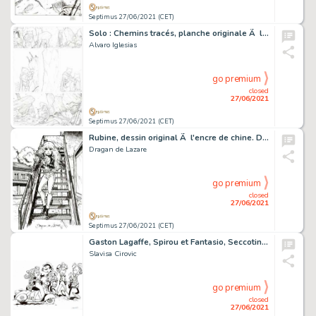
Septimus 27/06/2021 (CET)
Solo : Chemins tracés, planche originale Ã la mine de…
Alvaro Iglesias
go premium
closed
27/06/2021
Septimus 27/06/2021 (CET)
Rubine, dessin original Ã l'encre de chine. Dimensions…
Dragan de Lazare
go premium
closed
27/06/2021
Septimus 27/06/2021 (CET)
Gaston Lagaffe, Spirou et Fantasio, Seccotine, dessin…
Slavisa Cirovic
go premium
closed
27/06/2021