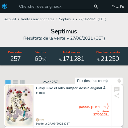
Fr → En
Accueil
Ventes aux enchères
Septimus
27/06/2021 (CET)
Septimus
Résultats de la vente •
27/06/2021 (CET)
Présentés
Vendus
Total ventes
Plus haute vente
257
69
171
281
21
250
.
.
%
€
€
Trier par
257
/
257
Lucky Luke et Jolly Jumper, dessin original Ã l'encre…
Morris
passez premium
terminée
27/06/2021
Septimus 27/06/2021 (CET)