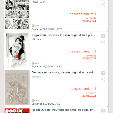
René Follet
passez premium
terminée
27/06/2021
Septimus 27/06/2021 (CET)
Kogaratsu, Geishas, Dessin original très grand format Ã …
Michetz
passez premium
terminée
27/06/2021
Septimus 27/06/2021 (CET)
De cape et de crocs, dessin original Ã la mine de plomb et…
Masbou
passez premium
terminée
27/06/2021
Septimus 27/06/2021 (CET)
Robin Dubois, Pour une poignée de gags, projet de…