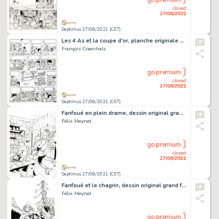
go premium
closed
27/06/2021
Septimus 27/06/2021 (CET)
Les 4 As et la coupe d'or, planche originale Ã …
François Craenhals
go premium
closed
27/06/2021
Septimus 27/06/2021 (CET)
Fanfoué en plein drame, dessin original grand format Ã …
Félix Meynet
go premium
closed
27/06/2021
Septimus 27/06/2021 (CET)
Fanfoué et le chagrin, dessin original grand format Ã …
Félix Meynet
go premium