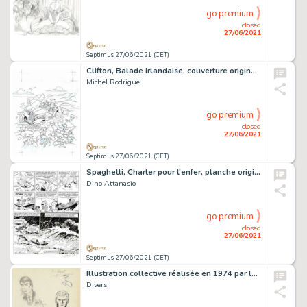
go premium
closed
27/06/2021
Septimus 27/06/2021 (CET)
Clifton, Balade irlandaise, couverture originale Ã …
Michel Rodrigue
go premium
closed
27/06/2021
Septimus 27/06/2021 (CET)
Spaghetti, Charter pour l'enfer, planche originale Ã …
Dino Attanasio
go premium
closed
27/06/2021
Septimus 27/06/2021 (CET)
Illustration collective réalisée en 1974 par les vedettes du journalÂ SpirouÂ sur une carte des 75 ans…
Divers