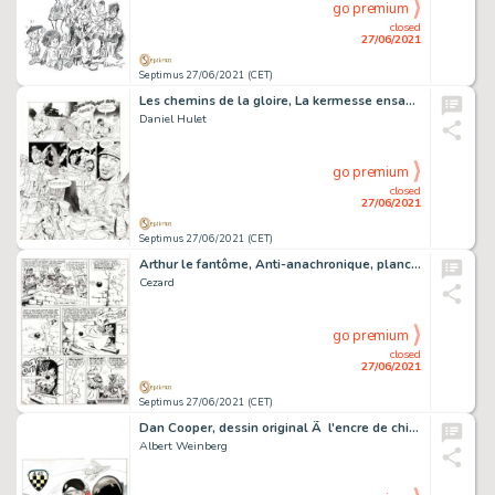
go premium
closed
27/06/2021
Septimus 27/06/2021 (CET)
Les chemins de la gloire, La kermesse ensablée, planche…
Daniel Hulet
go premium
closed
27/06/2021
Septimus 27/06/2021 (CET)
Arthur le fantôme, Anti-anachronique, planche originale Ã …
Cezard
go premium
closed
27/06/2021
Septimus 27/06/2021 (CET)
Dan Cooper, dessin original Ã l'encre de chine et Ã …
Albert Weinberg