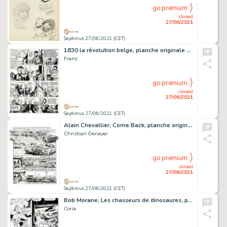
go premium
closed
27/06/2021
Septimus 27/06/2021 (CET)
1830 la révolution belge, planche originale Ã l'encre…
Franz
go premium
closed
27/06/2021
Septimus 27/06/2021 (CET)
Alain Chevallier, Come Back, planche originale Ã …
Christian Denayer
go premium
closed
27/06/2021
Septimus 27/06/2021 (CET)
Bob Morane, Les chasseurs de dinosaures, planche originale…
Coria