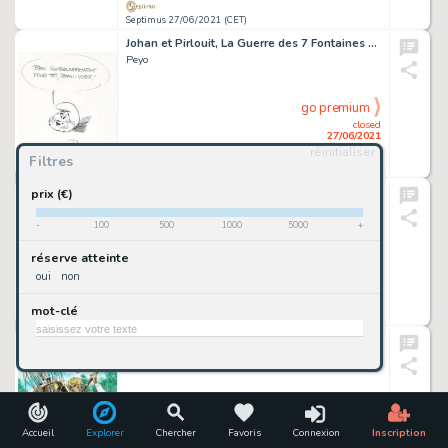
Septimus 27/06/2021 (CET)
Johan et Pirlouit, La Guerre des 7 Fontaines en réédition de 1967, agrémenté d'une dédicace au feutr…
Peyo
go premium
closed
27/06/2021
réinitialiser
Filtres
Septimus 27/06/2021 (CET)
Chlorophylle, Faits divers, planche originale Ã …
prix (€)
Dupa
-
100
500
1000
5000
+
go premium
réserve atteinte
closed
oui
non
27/06/2021
mot-clé
Septimus 27/06/2021 (CET)
Cinq semaines en ballon, couverture originale Ã …
Jacques Geron
go premium
closed
27/06/2021
Accueil
Explorer
Chercher
Favoris
Connexion
Inscription