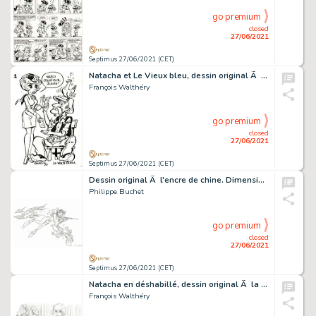
go premium
closed
27/06/2021
Septimus 27/06/2021 (CET)
Natacha et Le Vieux bleu, dessin original Ã l'encre de…
François Walthéry
go premium
closed
27/06/2021
Septimus 27/06/2021 (CET)
Dessin original Ã l'encre de chine. Dimensions : 32 cm…
Philippe Buchet
go premium
closed
27/06/2021
Septimus 27/06/2021 (CET)
Natacha en déshabillé, dessin original Ã la mine de…
François Walthéry