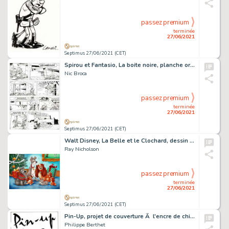
passez premium
terminée
27/06/2021
Septimus 27/06/2021 (CET)
Spirou et Fantasio, La boite noire, planche originale Ã …
Nic Broca
passez premium
terminée
27/06/2021
Septimus 27/06/2021 (CET)
Walt Disney, La Belle et le Clochard, dessin original très…
Ray Nicholson
passez premium
terminée
27/06/2021
Septimus 27/06/2021 (CET)
Pin-Up, projet de couverture Ã l'encre de chine pour…
Philippe Berthet