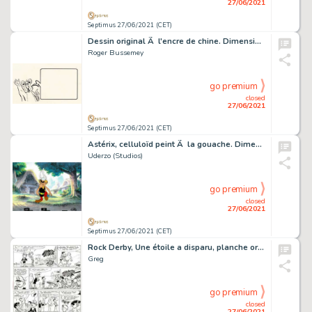
27/06/2021
Septimus 27/06/2021 (CET)
Dessin original Ã l'encre de chine. Dimensions : 27 cm…
Roger Bussemey
go premium
closed
27/06/2021
Septimus 27/06/2021 (CET)
Astérix, celluloïd peint Ã la gouache. Dimensions : 42…
Uderzo (Studios)
go premium
closed
27/06/2021
Septimus 27/06/2021 (CET)
Rock Derby, Une étoile a disparu, planche originale Ã …
Greg
go premium
closed
27/06/2021