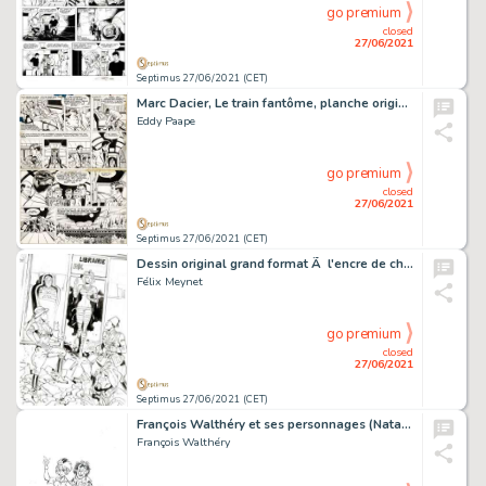
go premium
closed
27/06/2021
Septimus 27/06/2021 (CET)
Marc Dacier, Le train fantôme, planche originale Ã …
Eddy Paape
go premium
closed
27/06/2021
Septimus 27/06/2021 (CET)
Dessin original grand format Ã l'encre de chine…
Félix Meynet
go premium
closed
27/06/2021
Septimus 27/06/2021 (CET)
François Walthéry et ses personnages (Natacha, Walter,…
François Walthéry