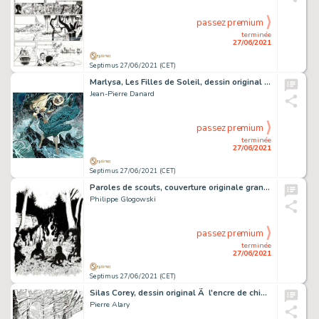
passez premium
terminée
27/06/2021
Septimus 27/06/2021 (CET)
Marlysa, Les Filles de Soleil, dessin original Ã …
Jean-Pierre Danard
passez premium
terminée
27/06/2021
Septimus 27/06/2021 (CET)
Paroles de scouts, couverture originale grand format Ã …
Philippe Glogowski
passez premium
terminée
27/06/2021
Septimus 27/06/2021 (CET)
Silas Corey, dessin original Ã l'encre de chine réalisé pour un ex libris. Dimensions : 48 cm x 36 c…
Pierre Alary