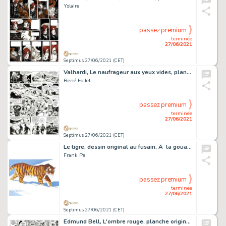
Yslaire
passez premium
terminée
27/06/2021
Septimus 27/06/2021 (CET)
Valhardi, Le naufrageur aux yeux vides, planche originale…
René Follet
passez premium
terminée
27/06/2021
Septimus 27/06/2021 (CET)
Le tigre, dessin original au fusain, Ã la gouache et Ã …
Frank Pe
passez premium
terminée
27/06/2021
Septimus 27/06/2021 (CET)
Edmund Bell, L'ombre rouge, planche originale Ã …