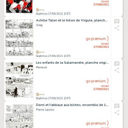
closed
27/06/2021
Septimus 27/06/2021 (CET)
Achille Talon et le trésor de Virgule, planche originale…
Greg
go premium
closed
27/06/2021
Septimus 27/06/2021 (CET)
Les enfants de la Salamandre, planche originale Ã …
Renaud
go premium
closed
27/06/2021
Septimus 27/06/2021 (CET)
Domi et l'abbaye aux biches, ensemble de 10 planches…
Pierre Lacroix
go premium