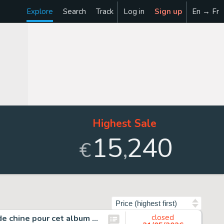
Explore
Search
Track
Log in
Sign up
En → Fr
Highest Sale
15
240
,
€
Sort by
Natacha, Cauchemirage, page de titre originale à l’encre de chine pour cet album paru en 1989 chez Marsu Productions. Couverture originale non retenue pour cet album. Ce dessin fut offert par Walthéry au chanteur Renaud en 1989.…
closed