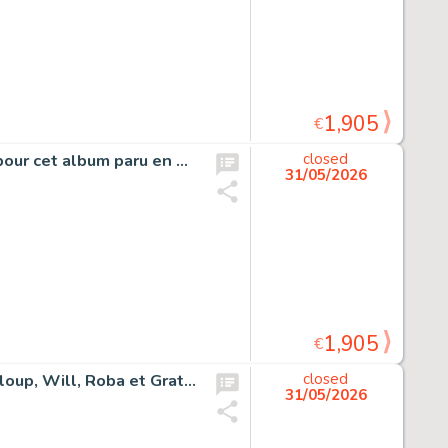
1,905
€
Dan Cooper, Target, planche originale à l’encre de chine pour cet album paru en 1985 chez Novedi.
closed
31/05/2026
1,905
€
Ensemble de 6 dédicaces sur carton (Franquin, Morris, Leloup, Will, Roba et Graton).
closed
31/05/2026