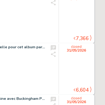
7,366
€
Caatinga, planche originale à l’encre de chine et à l’aquarelle pour cet album paru en 1997 au Lombard.
closed
31/05/2026
6,604
€
Clifton, Mortelle saison, planche originale à l’encre de chine avec Buckingham Palace en dernière case pour cet album paru en 1993 au Lombard.
closed
31/05/2026