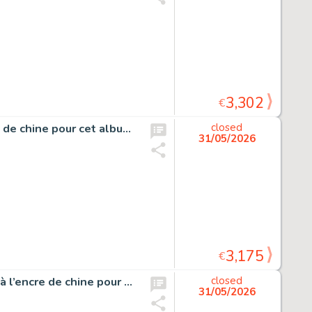
3,302
€
Sammy, Gorilles et Spaghetti, planche originale à l’encre de chine pour cet album paru en 1974 chez Dupuis.
closed
31/05/2026
3,175
€
Clifton, Une panthère pour le Colonel, planche originale à l’encre de chine pour cet album paru en 1982 au Lombard.
closed
31/05/2026