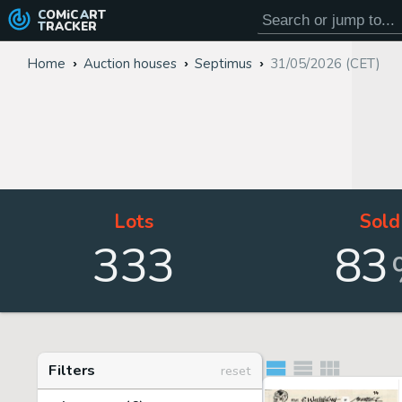
COMiC
ART
TRACKER
Home
Auction houses
Septimus
31/05/2026 (CET)
Lots
Sold
333
83
Filters
reset