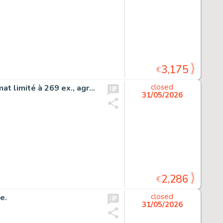
3,175
€
Spirou et la gorgone bleue, tirage de luxe très grand format limité à 269 ex., agrémenté d’une dédicace.
closed
31/05/2026
2,286
€
e.
closed
31/05/2026