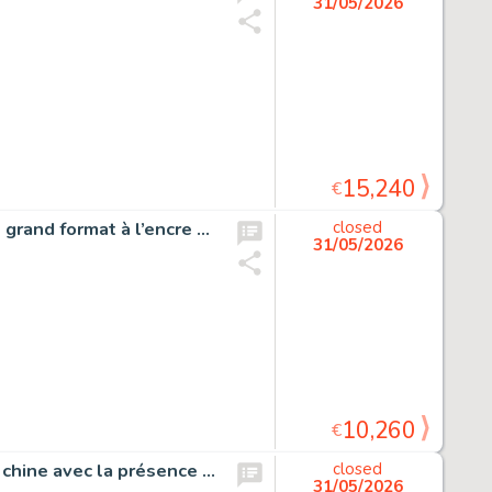
31/05/2026
15,240
€
Sambre, La liberté guidant le peuple, dessin original très grand format à l’encre de chine et à l’aquarelle réalisé pour une sérigraphie.
closed
31/05/2026
10,260
€
Robin Dubois, Premier pas, planche originale à l’encre de chine avec la présence de Clifton dans la dernière case.
closed
31/05/2026