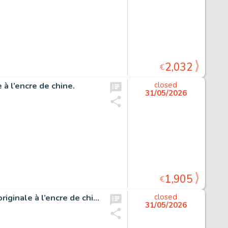
2,032
€
 à l’encre de chine.
closed
31/05/2026
1,905
€
Docteur Poche et la petite poule de Pâques, couverture originale à l’encre de chine pour cet album paru en 1997 chez Casterman.
closed
31/05/2026