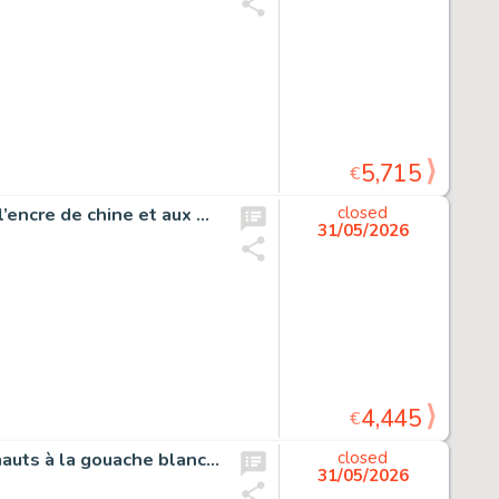
5,715
€
Collection Concours Tiers Monde, couverture originale à l’encre de chine et aux encres de couleurs pour ce livret paru en 1974.
closed
31/05/2026
4,445
€
Les Schtroumpfs, dessin original à l’encre de chine et rehauts à la gouache blanche sur papier dessin publiée dans le journal Spirou n°2049 du 21 juillet 1977. Superbe illustration réalisée pour un jeu concours intitulé «…
closed
31/05/2026