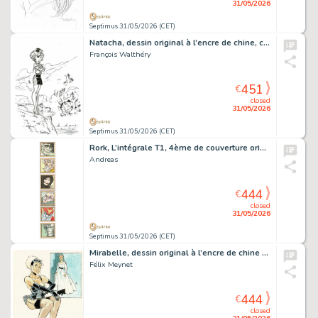
31/05/2026
Septimus 31/05/2026 (CET)
Natacha, dessin original à l’encre de chine, cachet de Walthéry au verso.
François Walthéry
451
€
closed
31/05/2026
Septimus 31/05/2026 (CET)
Rork, L’intégrale T1, 4ème de couverture original à l’encre de chine et à l’aquarelle.
Andreas
444
€
closed
31/05/2026
Septimus 31/05/2026 (CET)
Mirabelle, dessin original à l’encre de chine et à l’aquarelle en hommage à René Gruau.
Félix Meynet
444
€
closed