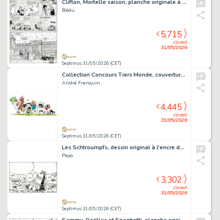
Clifton, Mortelle saison, planche originale à l’encre de chine avec Buckingham Palace en dernière case pour cet album paru en 1993 au Lombard.
Bédu
5,715
€
closed
31/05/2026
Septimus 31/05/2026 (CET)
Collection Concours Tiers Monde, couverture originale à l’encre de chine et aux encres de couleurs pour ce livret paru en 1974.
André Franquin
4,445
€
closed
31/05/2026
Septimus 31/05/2026 (CET)
Les Schtroumpfs, dessin original à l’encre de chine et rehauts à la gouache blanche sur papier dessin publiée dans le journal Spirou n°2049 du 21 juillet 1977. Superbe illustration réalisée pour un jeu concours intitulé «…
Peyo
3,302
€
closed
31/05/2026
Septimus 31/05/2026 (CET)