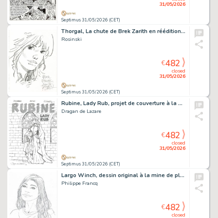
31/05/2026
Septimus 31/05/2026 (CET)
Thorgal, La chute de Brek Zarith en réédition, agrémenté d’une dédicace. Proche de l’état neuf.
Rosinski
482
€
closed
31/05/2026
Septimus 31/05/2026 (CET)
Rubine, Lady Rub, projet de couverture à la mine de plomb.
Dragan de Lazare
482
€
closed
31/05/2026
Septimus 31/05/2026 (CET)
Largo Winch, dessin original à la mine de plomb.
Philippe Francq
482
€
closed