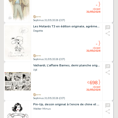
-
closed
31/05/2026
Septimus 31/05/2026 (CET)
Les Motards T3 en édition originale, agrémenté d’une dédicace. Proche de l’état neuf.
Degotte
-
closed
31/05/2026
Septimus 31/05/2026 (CET)
Valhardi, L’affaire Barnes, demi planche originale à l’encre de chine.
Jijé
698
€
closed
31/05/2026
Septimus 31/05/2026 (CET)
Pin-Up, dessin original à l’encre de chine et au lavis.
Walter Minus