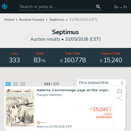
En → Fr
Home
Auction houses
Septimus
31/05/2026 (CET)
Septimus
Auction results •
31/05/2026 (CET)
Lots
Sold
Sale Total
Highest Sale
333
83
160
778
15
240
,
,
%
€
€
Sort by
333
/
333
Natacha, Cauchemirage, page de titre originale à l’encre de chine pour cet album paru en 1989 chez Marsu Productions. Couverture originale non retenue pour cet album. Ce dessin fut offert par Walthéry au chanteur Renaud en 1989.…
François Walthéry
15,240
€
closed
31/05/2026
Septimus 31/05/2026 (CET)