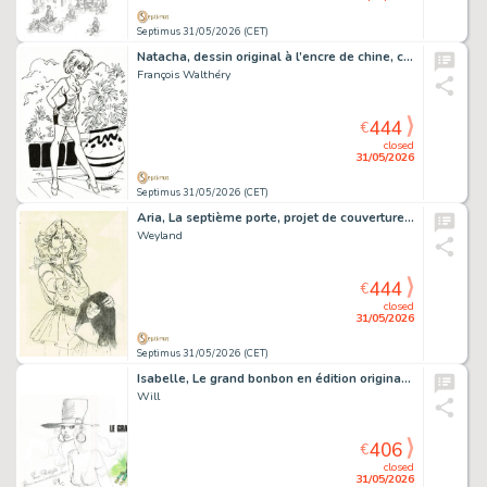
Septimus 31/05/2026 (CET)
Natacha, dessin original à l’encre de chine, cachet de Walthéry au verso.
François Walthéry
444
€
closed
31/05/2026
Septimus 31/05/2026 (CET)
Aria, La septième porte, projet de couverture original à la mine de plomb sur calque pour cet album paru en 1983 au Lombard.
Weyland
444
€
closed
31/05/2026
Septimus 31/05/2026 (CET)
Isabelle, Le grand bonbon en édition originale, agrémenté d’une dédicace. Proche de l’état neuf.
Will
406
€
closed
31/05/2026