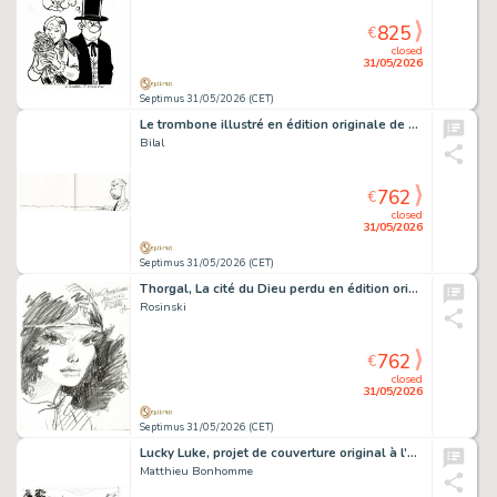
825
€
closed
31/05/2026
Septimus 31/05/2026 (CET)
Le trombone illustré en édition originale de 1980, agrémenté d’une dédicace de Bilal. Proche de l’état neuf.
Bilal
762
€
closed
31/05/2026
Septimus 31/05/2026 (CET)
Thorgal, La cité du Dieu perdu en édition originale, agrémenté d’une dédicace. Proche de l’état neuf.
Rosinski
762
€
closed
31/05/2026
Septimus 31/05/2026 (CET)
Lucky Luke, projet de couverture original à l’encre de chine et à la mine de plomb.
Matthieu Bonhomme