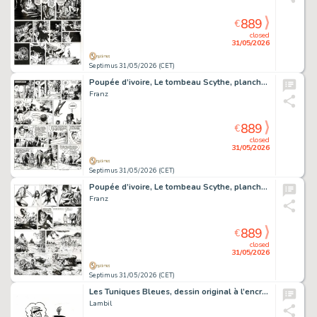
889
€
closed
31/05/2026
Septimus 31/05/2026 (CET)
Poupée d’ivoire, Le tombeau Scythe, planche originale à l’encre de chine.
Franz
889
€
closed
31/05/2026
Septimus 31/05/2026 (CET)
Poupée d’ivoire, Le tombeau Scythe, planche originale à l’encre de chine.
Franz
889
€
closed
31/05/2026
Septimus 31/05/2026 (CET)
Les Tuniques Bleues, dessin original à l’encre de chine réalisé pour un ex-libris. On joint la mise en couleurs et la publication.
Lambil