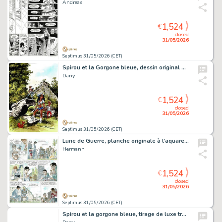
Andreas
1,524
€
closed
31/05/2026
Septimus 31/05/2026 (CET)
Spirou et la Gorgone bleue, dessin original à l’encre de chine et aux encres de couleurs réalisé pour un tiré à part du tirage de luxe.
Dany
1,524
€
closed
31/05/2026
Septimus 31/05/2026 (CET)
Lune de Guerre, planche originale à l’aquarelle pour cet album paru en 2000 chez Dupuis.
Hermann
1,524
€
closed
31/05/2026
Septimus 31/05/2026 (CET)
Spirou et la gorgone bleue, tirage de luxe très grand format limité à 269 ex., agrémenté d’une dédicace.