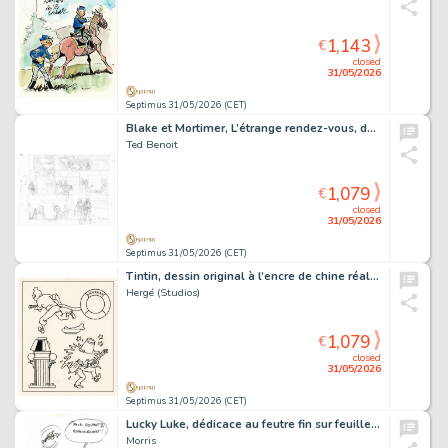
1,143
€
closed
31/05/2026
Septimus 31/05/2026 (CET)
Blake et Mortimer, L’étrange rendez-vous, demi planche originale préparatoire à la mine de plomb pour cet album paru en 1996 chez Blake et Mortimer.
Ted Benoit
1,079
€
closed
31/05/2026
Septimus 31/05/2026 (CET)
Tintin, dessin original à l’encre de chine réalisé pour un carnet à colorier.
Hergé (Studios)
1,079
€
closed
31/05/2026
Septimus 31/05/2026 (CET)
Lucky Luke, dédicace au feutre fin sur feuille libre réalisée pour la radio Contact 2.
Morris