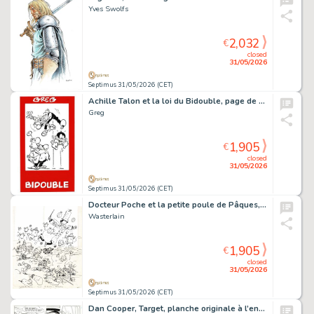
Yves Swolfs
2,032
€
closed
31/05/2026
Septimus 31/05/2026 (CET)
Achille Talon et la loi du Bidouble, page de titre originale à l’encre de chine.
Greg
1,905
€
closed
31/05/2026
Septimus 31/05/2026 (CET)
Docteur Poche et la petite poule de Pâques, couverture originale à l’encre de chine pour cet album paru en 1997 chez Casterman.
Wasterlain
1,905
€
closed
31/05/2026
Septimus 31/05/2026 (CET)
Dan Cooper, Target, planche originale à l’encre de chine pour cet album paru en 1985 chez Novedi.