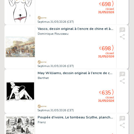
698
€
closed
31/05/2026
Septimus 31/05/2026 (CET)
Vasco, dessin original à l’encre de chine et à l’aquarelle.
Dominique Rousseau
698
€
closed
31/05/2026
Septimus 31/05/2026 (CET)
May Williams, dessin original à l’encre de chine réalisé pour une série de carte. On joint la publication.
Berthet
635
€
closed
31/05/2026
Septimus 31/05/2026 (CET)
Poupée d’ivoire, Le tombeau Scythe, planche originale à l’encre de chine.
Franz