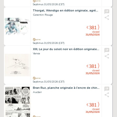
Septimus 31/05/2026 (CET)
Thorgal, Wendigo en édition originale, agrémenté d’une dédicace. Proche de l’état neuf.
Corentin Rouge
381
€
closed
31/05/2026
Septimus 31/05/2026 (CET)
XIII, Le jour du soleil noir en édition originale, agrémenté d’une dédicace. Proche de l’état neuf.
Vance
381
€
closed
31/05/2026
Septimus 31/05/2026 (CET)
Bran Ruz, planche originale à l’encre de chine pour cet album paru en 1981 chez Casterman.
Auclair
381
€
closed
31/05/2026