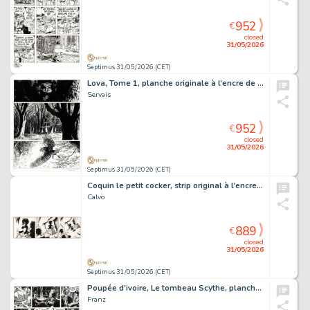
952
€
closed
31/05/2026
Septimus 31/05/2026 (CET)
Lova, Tome 1, planche originale à l’encre de chine pour cet album paru en 1992 chez Dupuis.
Servais
952
€
closed
31/05/2026
Septimus 31/05/2026 (CET)
Coquin le petit cocker, strip original à l’encre de chine.
Calvo
889
€
closed
31/05/2026
Septimus 31/05/2026 (CET)
Poupée d’ivoire, Le tombeau Scythe, planche originale à l’encre de chine.
Franz