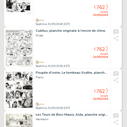
762
€
closed
31/05/2026
Septimus 31/05/2026 (CET)
Cubitus, planche originale à l’encre de chine.
Dupa
762
€
closed
31/05/2026
Septimus 31/05/2026 (CET)
Poupée d’ivoire, Le tombeau Scythe, planche originale à l’encre de chine.
Franz
762
€
closed
31/05/2026
Septimus 31/05/2026 (CET)
Les Tours de Bois-Maury, Alda, planche originale à l’encre de chine pour cet album paru en 1989 chez Glénat.
Hermann