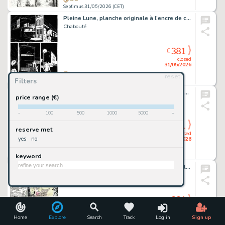
Septimus 31/05/2026 (CET)
Pleine Lune, planche originale à l’encre de chine.
Chabouté
381
€
closed
31/05/2026
reset
Filters
Septimus 31/05/2026 (CET)
Sorcières, planche originale à l’encre de chine.
price range (€)
Chabouté
-
100
500
1000
5000
+
381
€
reserve met
closed
yes
no
31/05/2026
keyword
Septimus 31/05/2026 (CET)
Lait Entier, Sacrées vaches, planche originale à l’encre de chine et à l’aquarelle.
Johan de Moor
381
€
closed
31/05/2026
Home
Explore
Search
Track
Log in
Sign up