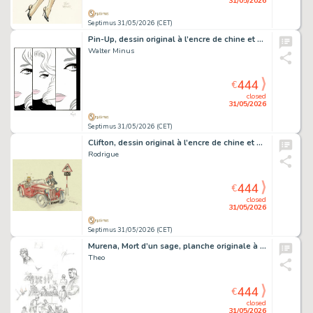
31/05/2026
Septimus 31/05/2026 (CET)
Pin-Up, dessin original à l’encre de chine et à l’aquarelle.
Walter Minus
444
€
closed
31/05/2026
Septimus 31/05/2026 (CET)
Clifton, dessin original à l’encre de chine et aux crayons de couleurs.
Rodrigue
444
€
closed
31/05/2026
Septimus 31/05/2026 (CET)
Murena, Mort d’un sage, planche originale à la mine de plomb parue dans le tirage de luxe.
Theo
444
€
closed
31/05/2026