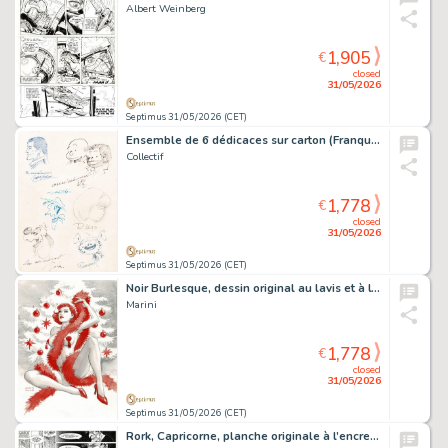
Albert Weinberg
1,905
€
closed
31/05/2026
Septimus 31/05/2026 (CET)
Ensemble de 6 dédicaces sur carton (Franquin, Morris, Leloup, Will, Roba et Graton).
Collectif
1,778
€
closed
31/05/2026
Septimus 31/05/2026 (CET)
Noir Burlesque, dessin original au lavis et à l’aquarelle. Au verso joli crayonné original.
Marini
1,778
€
closed
31/05/2026
Septimus 31/05/2026 (CET)
Rork, Capricorne, planche originale à l’encre de chine.