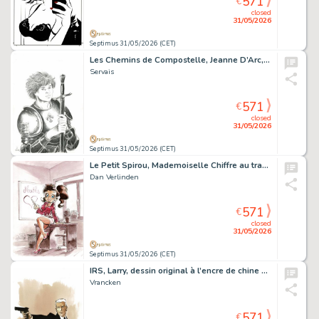
571
€
closed
31/05/2026
Septimus 31/05/2026 (CET)
Les Chemins de Compostelle, Jeanne D’Arc, dessin original à la mine de plomb réalisé pour un ex-libris.
Servais
571
€
closed
31/05/2026
Septimus 31/05/2026 (CET)
Le Petit Spirou, Mademoiselle Chiffre au travail, dessin original à l’encre de chine et à l’aquarelle.
Dan Verlinden
571
€
closed
31/05/2026
Septimus 31/05/2026 (CET)
IRS, Larry, dessin original à l’encre de chine et à l’aquarelle.
Vrancken
571
€