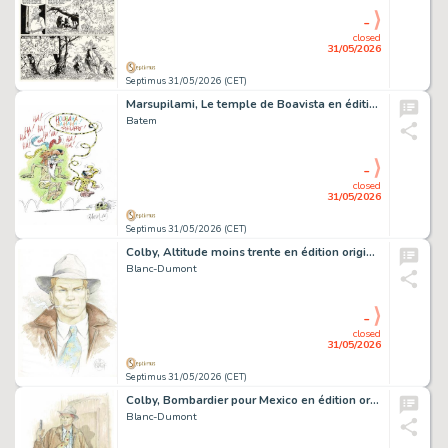
-
closed
31/05/2026
Septimus 31/05/2026 (CET)
Marsupilami, Le temple de Boavista en édition spéciale Marsu-Productions, agrémenté d’une dédicace. Proche de l’état neuf.
Batem
-
closed
31/05/2026
Septimus 31/05/2026 (CET)
Colby, Altitude moins trente en édition originale, agrémenté d’une dédicace. Proche de l’état neuf.
Blanc-Dumont
-
closed
31/05/2026
Septimus 31/05/2026 (CET)
Colby, Bombardier pour Mexico en édition originale, agrémenté d’une dédicace. Proche de l’état neuf.
Blanc-Dumont