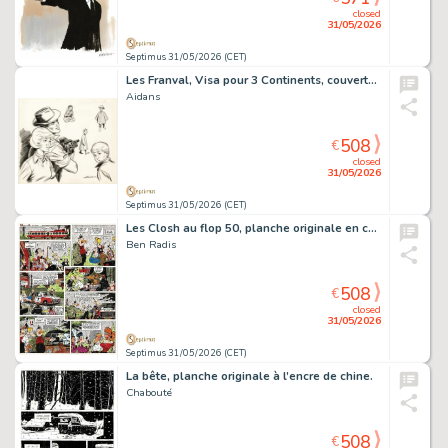
closed
31/05/2026
Septimus 31/05/2026 (CET)
Les Franval, Visa pour 3 Continents, couverture originale à l’encre de chine pour le journal Tintin n° 865 du 20 mai 1965.
Aidans
508
€
closed
31/05/2026
Septimus 31/05/2026 (CET)
Les Closh au flop 50, planche originale en couleurs directes.
Ben Radis
508
€
closed
31/05/2026
Septimus 31/05/2026 (CET)
La bête, planche originale à l’encre de chine.
Chabouté
508
€