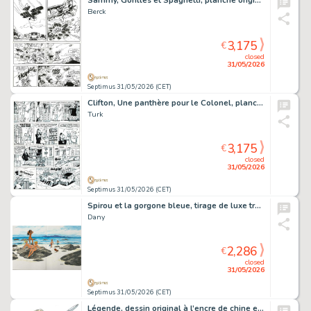
Sammy, Gorilles et Spaghetti, planche originale à l’encre de chine pour cet album paru en 1974 chez Dupuis.
Berck
3,175
€
closed
31/05/2026
Septimus 31/05/2026 (CET)
Clifton, Une panthère pour le Colonel, planche originale à l’encre de chine pour cet album paru en 1982 au Lombard.
Turk
3,175
€
closed
31/05/2026
Septimus 31/05/2026 (CET)
Spirou et la gorgone bleue, tirage de luxe très grand format limité à 269 ex., agrémenté d’une dédicace.
Dany
2,286
€
closed
31/05/2026
Septimus 31/05/2026 (CET)
Légende, dessin original à l’encre de chine et à l’aquarelle.