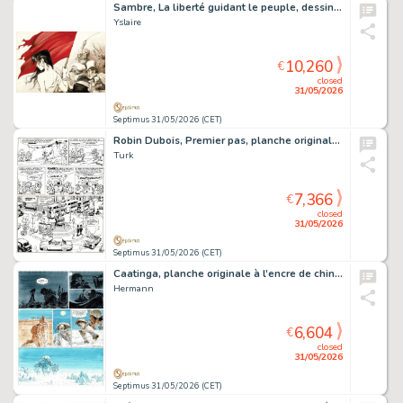
Sambre, La liberté guidant le peuple, dessin original très grand format à l’encre de chine et à l’aquarelle réalisé pour une sérigraphie.
Yslaire
10,260
€
closed
31/05/2026
Septimus 31/05/2026 (CET)
Robin Dubois, Premier pas, planche originale à l’encre de chine avec la présence de Clifton dans la dernière case.
Turk
7,366
€
closed
31/05/2026
Septimus 31/05/2026 (CET)
Caatinga, planche originale à l’encre de chine et à l’aquarelle pour cet album paru en 1997 au Lombard.
Hermann
6,604
€
closed
31/05/2026
Septimus 31/05/2026 (CET)