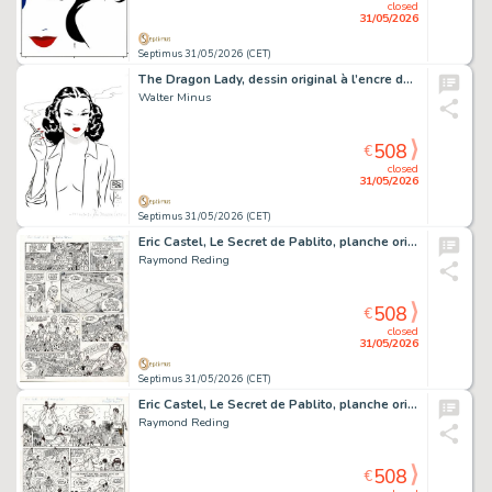
closed
31/05/2026
Septimus 31/05/2026 (CET)
The Dragon Lady, dessin original à l’encre de chine, au lavis et aux encres de couleurs en hommage à Milton Caniff.
Walter Minus
508
€
closed
31/05/2026
Septimus 31/05/2026 (CET)
Eric Castel, Le Secret de Pablito, planche originale à l’encre de chine.
Raymond Reding
508
€
closed
31/05/2026
Septimus 31/05/2026 (CET)
Eric Castel, Le Secret de Pablito, planche originale à l’encre de chine.
Raymond Reding
508
€