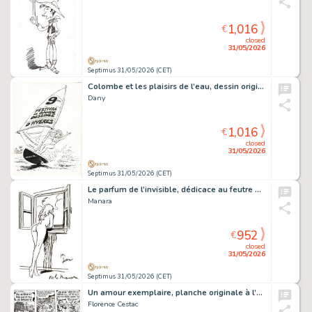
1,016
€
closed
31/05/2026
Septimus 31/05/2026 (CET)
Colombe et les plaisirs de l’eau, dessin original à l’encre de chine réalisé pour l’affiche du festival de bande dessinée d’Hyères.
Dany
1,016
€
closed
31/05/2026
Septimus 31/05/2026 (CET)
Le parfum de l’invisible, dédicace au feutre fin sur feuille libre.
Manara
952
€
closed
31/05/2026
Septimus 31/05/2026 (CET)
Un amour exemplaire, planche originale à l’encre de chine.
Florence Cestac