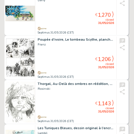
Dany
1,270
€
closed
31/05/2026
Septimus 31/05/2026 (CET)
Poupée d’ivoire, Le tombeau Scythe, planche originale à l’encre de chine.
Franz
1,206
€
closed
31/05/2026
Septimus 31/05/2026 (CET)
Thorgal, Au-Delà des ombres en réédition, agrémenté d’une dédicace. Proche de l’état neuf.
Rosinski
1,143
€
closed
31/05/2026
Septimus 31/05/2026 (CET)
Les Tuniques Bleues, dessin original à l’encre de chine et à l’aquarelle.
Lambil