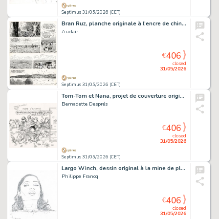
Septimus 31/05/2026 (CET)
Bran Ruz, planche originale à l’encre de chine pour cet album paru en 1981 chez Casterman.
Auclair
406
€
closed
31/05/2026
Septimus 31/05/2026 (CET)
Tom-Tom et Nana, projet de couverture original à l’encre de chine sur calque.
Bernadette Després
406
€
closed
31/05/2026
Septimus 31/05/2026 (CET)
Largo Winch, dessin original à la mine de plomb.
Philippe Francq
406
€
closed
31/05/2026