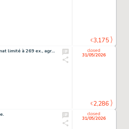
3,175
€
Spirou et la gorgone bleue, tirage de luxe très grand format limité à 269 ex., agrémenté d’une dédicace.
closed
31/05/2026
2,286
€
e.
closed
31/05/2026