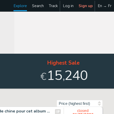
Explore
Search
Track
Log in
Sign up
En → Fr
Highest Sale
15
240
,
€
Sort by
Natacha, Cauchemirage, page de titre originale à l’encre de chine pour cet album paru en 1989 chez Marsu Productions. Couverture originale non retenue pour cet album. Ce dessin fut offert par Walthéry au chanteur Renaud en 1989.…
closed