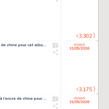
3,302
€
Sammy, Gorilles et Spaghetti, planche originale à l’encre de chine pour cet album paru en 1974 chez Dupuis.
closed
31/05/2026
3,175
€
Clifton, Une panthère pour le Colonel, planche originale à l’encre de chine pour cet album paru en 1982 au Lombard.
closed
31/05/2026