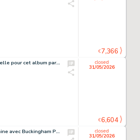
7,366
€
Caatinga, planche originale à l’encre de chine et à l’aquarelle pour cet album paru en 1997 au Lombard.
closed
31/05/2026
6,604
€
Clifton, Mortelle saison, planche originale à l’encre de chine avec Buckingham Palace en dernière case pour cet album paru en 1993 au Lombard.
closed
31/05/2026