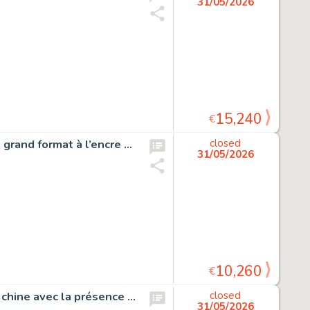
31/05/2026
15,240
€
Sambre, La liberté guidant le peuple, dessin original très grand format à l’encre de chine et à l’aquarelle réalisé pour une sérigraphie.
closed
31/05/2026
10,260
€
Robin Dubois, Premier pas, planche originale à l’encre de chine avec la présence de Clifton dans la dernière case.
closed
31/05/2026