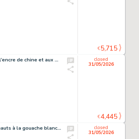
5,715
€
Collection Concours Tiers Monde, couverture originale à l’encre de chine et aux encres de couleurs pour ce livret paru en 1974.
closed
31/05/2026
4,445
€
Les Schtroumpfs, dessin original à l’encre de chine et rehauts à la gouache blanche sur papier dessin publiée dans le journal Spirou n°2049 du 21 juillet 1977. Superbe illustration réalisée pour un jeu concours intitulé «…
closed
31/05/2026