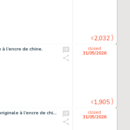
2,032
€
 à l’encre de chine.
closed
31/05/2026
1,905
€
Docteur Poche et la petite poule de Pâques, couverture originale à l’encre de chine pour cet album paru en 1997 chez Casterman.
closed
31/05/2026