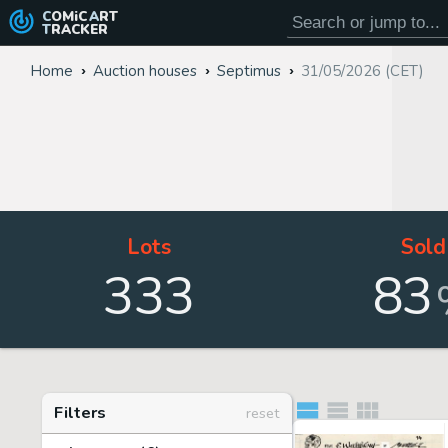
COMiC
ART
TRACKER
Home
Auction houses
Septimus
31/05/2026 (CET)
Lots
Sold
333
83
Filters
reset