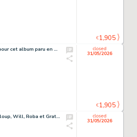
1,905
€
Dan Cooper, Target, planche originale à l’encre de chine pour cet album paru en 1985 chez Novedi.
closed
31/05/2026
1,905
€
Ensemble de 6 dédicaces sur carton (Franquin, Morris, Leloup, Will, Roba et Graton).
closed
31/05/2026