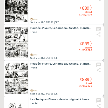
889
€
closed
31/05/2026
Septimus 31/05/2026 (CET)
Poupée d’ivoire, Le tombeau Scythe, planche originale à l’encre de chine.
Franz
889
€
closed
31/05/2026
Septimus 31/05/2026 (CET)
Poupée d’ivoire, Le tombeau Scythe, planche originale à l’encre de chine.
Franz
889
€
closed
31/05/2026
Septimus 31/05/2026 (CET)
Les Tuniques Bleues, dessin original à l’encre de chine réalisé pour un ex-libris. On joint la mise en couleurs et la publication.
Lambil