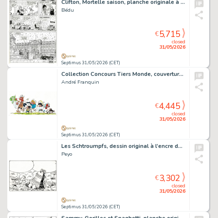
Clifton, Mortelle saison, planche originale à l’encre de chine avec Buckingham Palace en dernière case pour cet album paru en 1993 au Lombard.
Bédu
5,715
€
closed
31/05/2026
Septimus 31/05/2026 (CET)
Collection Concours Tiers Monde, couverture originale à l’encre de chine et aux encres de couleurs pour ce livret paru en 1974.
André Franquin
4,445
€
closed
31/05/2026
Septimus 31/05/2026 (CET)
Les Schtroumpfs, dessin original à l’encre de chine et rehauts à la gouache blanche sur papier dessin publiée dans le journal Spirou n°2049 du 21 juillet 1977. Superbe illustration réalisée pour un jeu concours intitulé «…
Peyo
3,302
€
closed
31/05/2026
Septimus 31/05/2026 (CET)