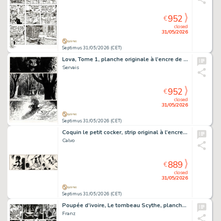
952
€
closed
31/05/2026
Septimus 31/05/2026 (CET)
Lova, Tome 1, planche originale à l’encre de chine pour cet album paru en 1992 chez Dupuis.
Servais
952
€
closed
31/05/2026
Septimus 31/05/2026 (CET)
Coquin le petit cocker, strip original à l’encre de chine.
Calvo
889
€
closed
31/05/2026
Septimus 31/05/2026 (CET)
Poupée d’ivoire, Le tombeau Scythe, planche originale à l’encre de chine.
Franz