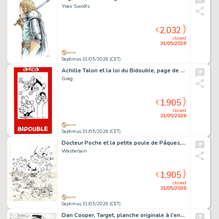
Yves Swolfs
2,032
€
closed
31/05/2026
Septimus 31/05/2026 (CET)
Achille Talon et la loi du Bidouble, page de titre originale à l’encre de chine.
Greg
1,905
€
closed
31/05/2026
Septimus 31/05/2026 (CET)
Docteur Poche et la petite poule de Pâques, couverture originale à l’encre de chine pour cet album paru en 1997 chez Casterman.
Wasterlain
1,905
€
closed
31/05/2026
Septimus 31/05/2026 (CET)
Dan Cooper, Target, planche originale à l’encre de chine pour cet album paru en 1985 chez Novedi.