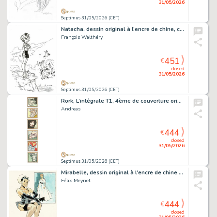
31/05/2026
Septimus 31/05/2026 (CET)
Natacha, dessin original à l’encre de chine, cachet de Walthéry au verso.
François Walthéry
451
€
closed
31/05/2026
Septimus 31/05/2026 (CET)
Rork, L’intégrale T1, 4ème de couverture original à l’encre de chine et à l’aquarelle.
Andreas
444
€
closed
31/05/2026
Septimus 31/05/2026 (CET)
Mirabelle, dessin original à l’encre de chine et à l’aquarelle en hommage à René Gruau.
Félix Meynet
444
€
closed