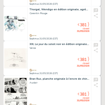
Septimus 31/05/2026 (CET)
Thorgal, Wendigo en édition originale, agrémenté d’une dédicace. Proche de l’état neuf.
Corentin Rouge
381
€
closed
31/05/2026
Septimus 31/05/2026 (CET)
XIII, Le jour du soleil noir en édition originale, agrémenté d’une dédicace. Proche de l’état neuf.
Vance
381
€
closed
31/05/2026
Septimus 31/05/2026 (CET)
Bran Ruz, planche originale à l’encre de chine pour cet album paru en 1981 chez Casterman.
Auclair
381
€
closed
31/05/2026