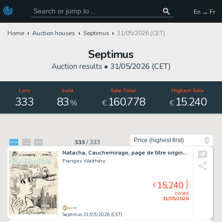
En → Fr
Home
Auction houses
Septimus
31/05/2026 (CET)
Septimus
Auction results •
31/05/2026 (CET)
Lots
Sold
Sale Total
Highest Sale
333
83
160
778
15
240
,
,
%
€
€
Sort by
333
/
333
Natacha, Cauchemirage, page de titre originale à l’encre de chine pour cet album paru en 1989 chez Marsu Productions. Couverture originale non retenue pour cet album. Ce dessin fut offert par Walthéry au chanteur Renaud en 1989.…
François Walthéry
15,240
€
closed
31/05/2026
Septimus 31/05/2026 (CET)