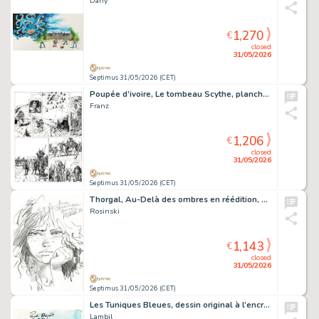
Dany
1,270
€
closed
31/05/2026
Septimus 31/05/2026 (CET)
Poupée d’ivoire, Le tombeau Scythe, planche originale à l’encre de chine.
Franz
1,206
€
closed
31/05/2026
Septimus 31/05/2026 (CET)
Thorgal, Au-Delà des ombres en réédition, agrémenté d’une dédicace. Proche de l’état neuf.
Rosinski
1,143
€
closed
31/05/2026
Septimus 31/05/2026 (CET)
Les Tuniques Bleues, dessin original à l’encre de chine et à l’aquarelle.
Lambil