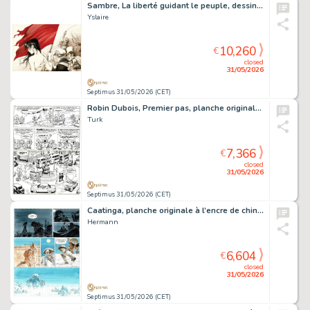
Sambre, La liberté guidant le peuple, dessin original très grand format à l’encre de chine et à l’aquarelle réalisé pour une sérigraphie.
Yslaire
10,260
€
closed
31/05/2026
Septimus 31/05/2026 (CET)
Robin Dubois, Premier pas, planche originale à l’encre de chine avec la présence de Clifton dans la dernière case.
Turk
7,366
€
closed
31/05/2026
Septimus 31/05/2026 (CET)
Caatinga, planche originale à l’encre de chine et à l’aquarelle pour cet album paru en 1997 au Lombard.
Hermann
6,604
€
closed
31/05/2026
Septimus 31/05/2026 (CET)