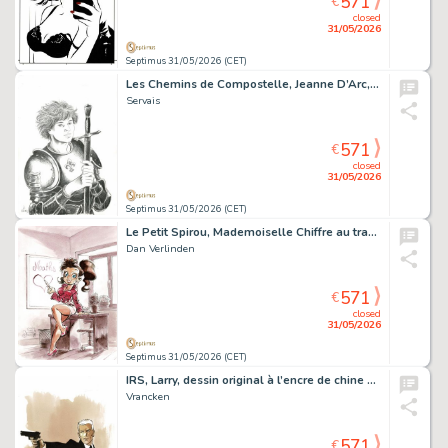
571
€
closed
31/05/2026
Septimus 31/05/2026 (CET)
Les Chemins de Compostelle, Jeanne D’Arc, dessin original à la mine de plomb réalisé pour un ex-libris.
Servais
571
€
closed
31/05/2026
Septimus 31/05/2026 (CET)
Le Petit Spirou, Mademoiselle Chiffre au travail, dessin original à l’encre de chine et à l’aquarelle.
Dan Verlinden
571
€
closed
31/05/2026
Septimus 31/05/2026 (CET)
IRS, Larry, dessin original à l’encre de chine et à l’aquarelle.
Vrancken
571
€