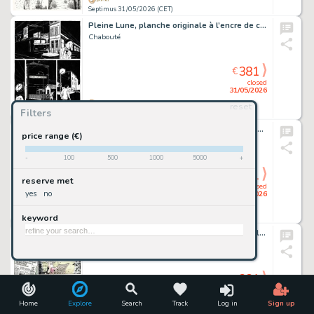
Septimus 31/05/2026 (CET)
Pleine Lune, planche originale à l’encre de chine.
Chabouté
381
€
closed
31/05/2026
reset
Filters
Septimus 31/05/2026 (CET)
Sorcières, planche originale à l’encre de chine.
price range (€)
Chabouté
-
100
500
1000
5000
+
381
€
reserve met
closed
yes
no
31/05/2026
keyword
Septimus 31/05/2026 (CET)
Lait Entier, Sacrées vaches, planche originale à l’encre de chine et à l’aquarelle.
Johan de Moor
381
€
closed
31/05/2026
Home
Explore
Search
Track
Log in
Sign up