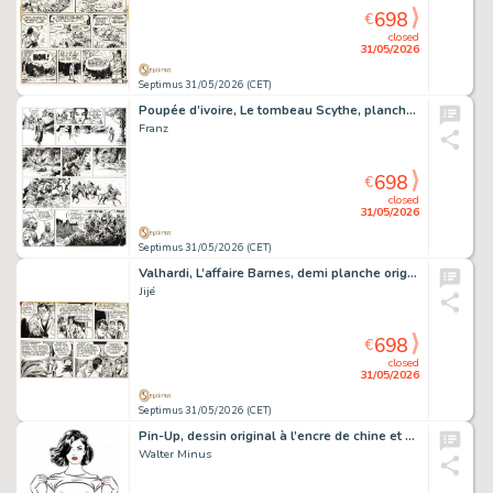
698
€
closed
31/05/2026
Septimus 31/05/2026 (CET)
Poupée d’ivoire, Le tombeau Scythe, planche originale à l’encre de chine.
Franz
698
€
closed
31/05/2026
Septimus 31/05/2026 (CET)
Valhardi, L’affaire Barnes, demi planche originale à l’encre de chine.
Jijé
698
€
closed
31/05/2026
Septimus 31/05/2026 (CET)
Pin-Up, dessin original à l’encre de chine et au lavis.
Walter Minus