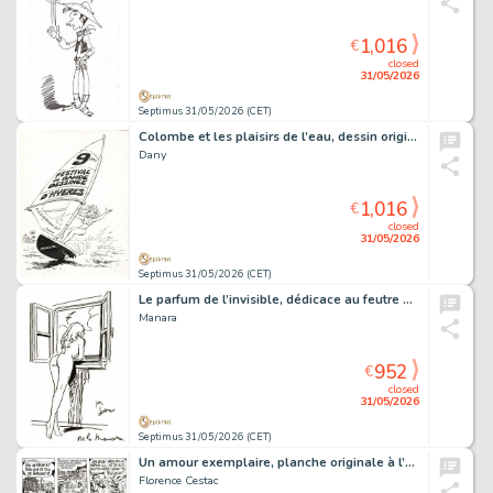
1,016
€
closed
31/05/2026
Septimus 31/05/2026 (CET)
Colombe et les plaisirs de l’eau, dessin original à l’encre de chine réalisé pour l’affiche du festival de bande dessinée d’Hyères.
Dany
1,016
€
closed
31/05/2026
Septimus 31/05/2026 (CET)
Le parfum de l’invisible, dédicace au feutre fin sur feuille libre.
Manara
952
€
closed
31/05/2026
Septimus 31/05/2026 (CET)
Un amour exemplaire, planche originale à l’encre de chine.
Florence Cestac