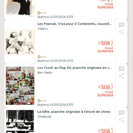
closed
31/05/2026
Septimus 31/05/2026 (CET)
Les Franval, Visa pour 3 Continents, couverture originale à l’encre de chine pour le journal Tintin n° 865 du 20 mai 1965.
Aidans
508
€
closed
31/05/2026
Septimus 31/05/2026 (CET)
Les Closh au flop 50, planche originale en couleurs directes.
Ben Radis
508
€
closed
31/05/2026
Septimus 31/05/2026 (CET)
La bête, planche originale à l’encre de chine.
Chabouté
508
€