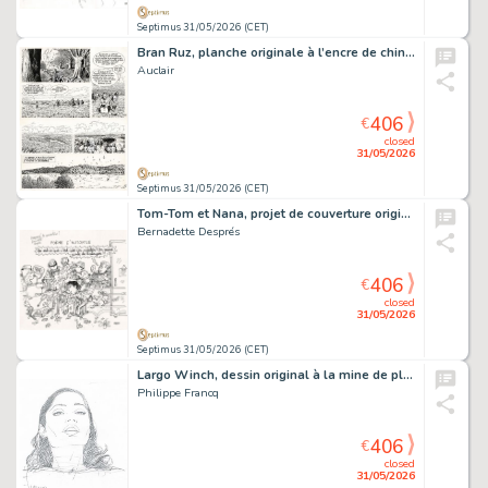
Septimus 31/05/2026 (CET)
Bran Ruz, planche originale à l’encre de chine pour cet album paru en 1981 chez Casterman.
Auclair
406
€
closed
31/05/2026
Septimus 31/05/2026 (CET)
Tom-Tom et Nana, projet de couverture original à l’encre de chine sur calque.
Bernadette Després
406
€
closed
31/05/2026
Septimus 31/05/2026 (CET)
Largo Winch, dessin original à la mine de plomb.
Philippe Francq
406
€
closed
31/05/2026