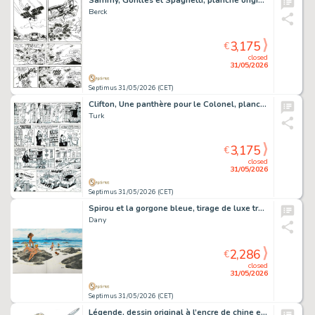
Sammy, Gorilles et Spaghetti, planche originale à l’encre de chine pour cet album paru en 1974 chez Dupuis.
Berck
3,175
€
closed
31/05/2026
Septimus 31/05/2026 (CET)
Clifton, Une panthère pour le Colonel, planche originale à l’encre de chine pour cet album paru en 1982 au Lombard.
Turk
3,175
€
closed
31/05/2026
Septimus 31/05/2026 (CET)
Spirou et la gorgone bleue, tirage de luxe très grand format limité à 269 ex., agrémenté d’une dédicace.
Dany
2,286
€
closed
31/05/2026
Septimus 31/05/2026 (CET)
Légende, dessin original à l’encre de chine et à l’aquarelle.