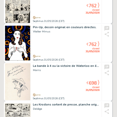
762
€
closed
31/05/2026
Septimus 31/05/2026 (CET)
Pin-Up, dessin original en couleurs directes.
Walter Minus
762
€
closed
31/05/2026
Septimus 31/05/2026 (CET)
La bande à 4 ou la victoire de Waterloo en édition originale, agrémenté d’une dédicace. Très très bon état.
Morris
698
€
closed
31/05/2026
Septimus 31/05/2026 (CET)
Les Krostons sortent de presse, planche originale à l’encre de chine publiée dans le journal Spirou en 1971.
Deliège