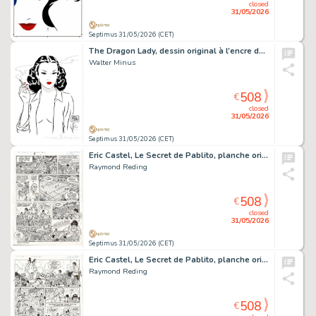
closed
31/05/2026
Septimus 31/05/2026 (CET)
The Dragon Lady, dessin original à l’encre de chine, au lavis et aux encres de couleurs en hommage à Milton Caniff.
Walter Minus
508
€
closed
31/05/2026
Septimus 31/05/2026 (CET)
Eric Castel, Le Secret de Pablito, planche originale à l’encre de chine.
Raymond Reding
508
€
closed
31/05/2026
Septimus 31/05/2026 (CET)
Eric Castel, Le Secret de Pablito, planche originale à l’encre de chine.
Raymond Reding
508
€