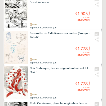
Albert Weinberg
1,905
€
closed
31/05/2026
Septimus 31/05/2026 (CET)
Ensemble de 6 dédicaces sur carton (Franquin, Morris, Leloup, Will, Roba et Graton).
Collectif
1,778
€
closed
31/05/2026
Septimus 31/05/2026 (CET)
Noir Burlesque, dessin original au lavis et à l’aquarelle. Au verso joli crayonné original.
Marini
1,778
€
closed
31/05/2026
Septimus 31/05/2026 (CET)
Rork, Capricorne, planche originale à l’encre de chine.