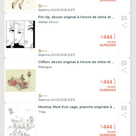
31/05/2026
Septimus 31/05/2026 (CET)
Pin-Up, dessin original à l’encre de chine et à l’aquarelle.
Walter Minus
444
€
closed
31/05/2026
Septimus 31/05/2026 (CET)
Clifton, dessin original à l’encre de chine et aux crayons de couleurs.
Rodrigue
444
€
closed
31/05/2026
Septimus 31/05/2026 (CET)
Murena, Mort d’un sage, planche originale à la mine de plomb parue dans le tirage de luxe.
Theo
444
€
closed
31/05/2026