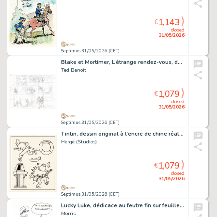
1,143
€
closed
31/05/2026
Septimus 31/05/2026 (CET)
Blake et Mortimer, L’étrange rendez-vous, demi planche originale préparatoire à la mine de plomb pour cet album paru en 1996 chez Blake et Mortimer.
Ted Benoit
1,079
€
closed
31/05/2026
Septimus 31/05/2026 (CET)
Tintin, dessin original à l’encre de chine réalisé pour un carnet à colorier.
Hergé (Studios)
1,079
€
closed
31/05/2026
Septimus 31/05/2026 (CET)
Lucky Luke, dédicace au feutre fin sur feuille libre réalisée pour la radio Contact 2.
Morris