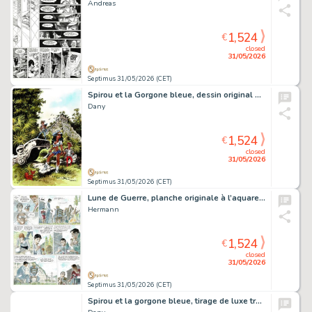
Andreas
1,524
€
closed
31/05/2026
Septimus 31/05/2026 (CET)
Spirou et la Gorgone bleue, dessin original à l’encre de chine et aux encres de couleurs réalisé pour un tiré à part du tirage de luxe.
Dany
1,524
€
closed
31/05/2026
Septimus 31/05/2026 (CET)
Lune de Guerre, planche originale à l’aquarelle pour cet album paru en 2000 chez Dupuis.
Hermann
1,524
€
closed
31/05/2026
Septimus 31/05/2026 (CET)
Spirou et la gorgone bleue, tirage de luxe très grand format limité à 269 ex., agrémenté d’une dédicace.