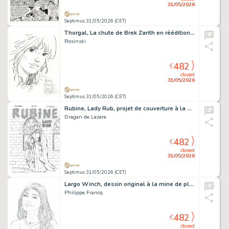
31/05/2026
Septimus 31/05/2026 (CET)
Thorgal, La chute de Brek Zarith en réédition, agrémenté d’une dédicace. Proche de l’état neuf.
Rosinski
482
€
closed
31/05/2026
Septimus 31/05/2026 (CET)
Rubine, Lady Rub, projet de couverture à la mine de plomb.
Dragan de Lazare
482
€
closed
31/05/2026
Septimus 31/05/2026 (CET)
Largo Winch, dessin original à la mine de plomb.
Philippe Francq
482
€
closed