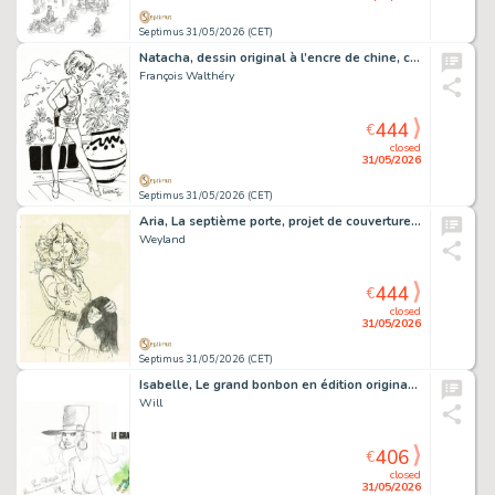
Septimus 31/05/2026 (CET)
Natacha, dessin original à l’encre de chine, cachet de Walthéry au verso.
François Walthéry
444
€
closed
31/05/2026
Septimus 31/05/2026 (CET)
Aria, La septième porte, projet de couverture original à la mine de plomb sur calque pour cet album paru en 1983 au Lombard.
Weyland
444
€
closed
31/05/2026
Septimus 31/05/2026 (CET)
Isabelle, Le grand bonbon en édition originale, agrémenté d’une dédicace. Proche de l’état neuf.
Will
406
€
closed
31/05/2026