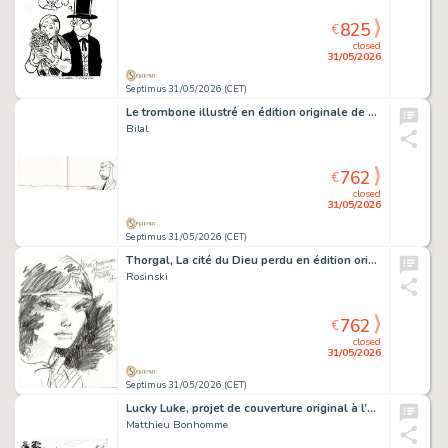
825
€
closed
31/05/2026
Septimus 31/05/2026 (CET)
Le trombone illustré en édition originale de 1980, agrémenté d’une dédicace de Bilal. Proche de l’état neuf.
Bilal
762
€
closed
31/05/2026
Septimus 31/05/2026 (CET)
Thorgal, La cité du Dieu perdu en édition originale, agrémenté d’une dédicace. Proche de l’état neuf.
Rosinski
762
€
closed
31/05/2026
Septimus 31/05/2026 (CET)
Lucky Luke, projet de couverture original à l’encre de chine et à la mine de plomb.
Matthieu Bonhomme