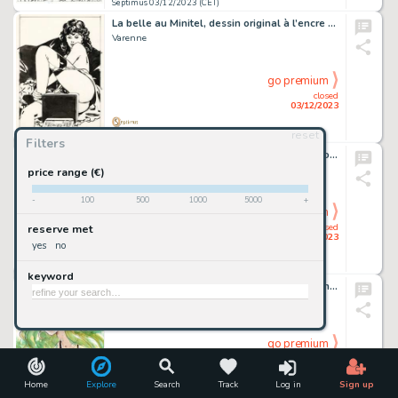
Septimus 03/12/2023 (CET)
La belle au Minitel, dessin original à l’encre de chine.
Varenne
go premium
closed
03/12/2023
reset
Septimus 03/12/2023 (CET)
Filters
Voyage en Inde, dessin original très grand format au feutre fin.
Varenne
price range (€)
-
100
500
1000
5000
+
go premium
closed
reserve met
03/12/2023
yes
no
Septimus 03/12/2023 (CET)
keyword
Calendula, dessin original à l’aquarelle en hommage à Will.
René Follet
go premium
closed
03/12/2023
Home
Explore
Search
Track
Log in
Sign up
Septimus 03/12/2023 (CET)