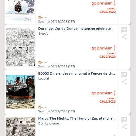
go premium
closed
03/12/2023
Septimus 03/12/2023 (CET)
Durango, L’or de Duncan, planche originale à l’encre de chine.
Swolfs
go premium
closed
03/12/2023
Septimus 03/12/2023 (CET)
50000 Dinars, dessin original à l’encre de chine et à l’aquarelle pour cet album paru en 1995 aux éditions Reporter.
Loustal
go premium
closed
03/12/2023
Septimus 03/12/2023 (CET)
Maroc The Mighty, The Hand of Zar, planche originale à l’encre de chine publiée en 1964 chez Lion Comics.
Don Lawrence