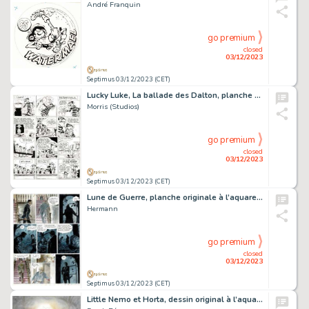
André Franquin
go premium
closed
03/12/2023
Septimus 03/12/2023 (CET)
Lucky Luke, La ballade des Dalton, planche originale à l’encre de chine pour cet album paru en 1986 chez Dargaud, signée Morris et Goscinny.
Morris (Studios)
go premium
closed
03/12/2023
Septimus 03/12/2023 (CET)
Lune de Guerre, planche originale à l’aquarelle pour cet album paru en 2000 chez Dupuis.
Hermann
go premium
closed
03/12/2023
Septimus 03/12/2023 (CET)
Little Nemo et Horta, dessin original à l’aquarelle et à l’acrylique en hommage à Victor Horta.