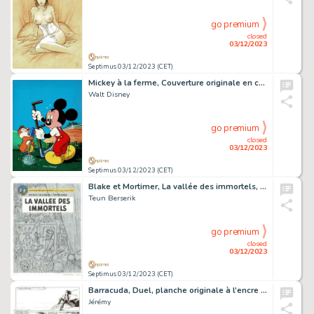
go premium
closed
03/12/2023
Septimus 03/12/2023 (CET)
Mickey à la ferme, Couverture originale en couleurs directes pour le journal Mickey n° 207 du 13 mai 1956.
Walt Disney
go premium
closed
03/12/2023
Septimus 03/12/2023 (CET)
Blake et Mortimer, La vallée des immortels, menace sur Hong Kong, projet de couverture original à la mine de plomb pour cet album paru en 2018 chez Blake et Mortimer.
Teun Berserik
go premium
closed
03/12/2023
Septimus 03/12/2023 (CET)
Barracuda, Duel, planche originale à l’encre de chine pour cet album paru en 2012 chez Dargaud.
Jérémy