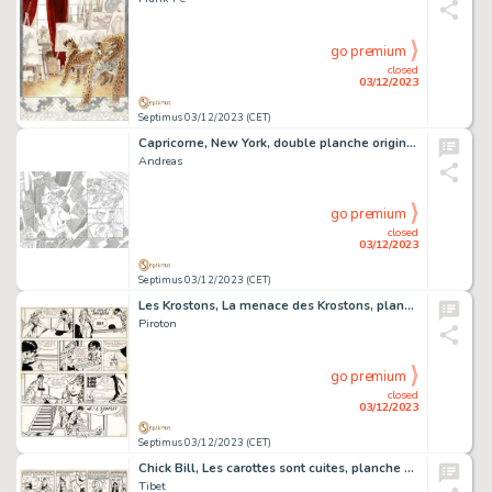
go premium
closed
03/12/2023
Septimus 03/12/2023 (CET)
Capricorne, New York, double planche originale à l’encre de chine pour cet album paru en 2011 au Lombard.
Andreas
go premium
closed
03/12/2023
Septimus 03/12/2023 (CET)
Les Krostons, La menace des Krostons, planche originale à l’encre de chine. Première apparition des Krostons en 1968 dans le journal Spirou. Planche historique.
Piroton
go premium
closed
03/12/2023
Septimus 03/12/2023 (CET)
Chick Bill, Les carottes sont cuites, planche originale à l’encre de chine pour cet album paru en 1954 au Lombard. La dernière case est l’image inversée de la couverture de l’album. Textes en néerlandais.
Tibet