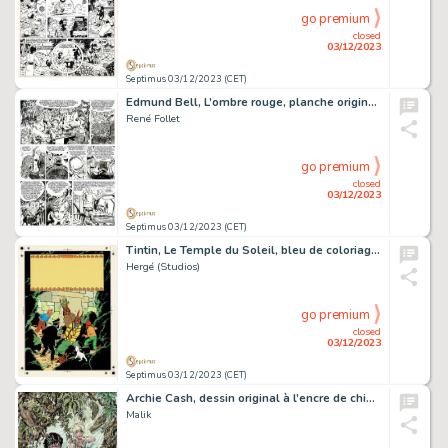
go premium
closed
03/12/2023
Septimus 03/12/2023 (CET)
Edmund Bell, L’ombre rouge, planche originale à l’encre de chine pour cet album paru en 1989 aux Editions Lefrancq.
René Follet
go premium
closed
03/12/2023
Septimus 03/12/2023 (CET)
Tintin, Le Temple du Soleil, bleu de coloriage et son film noir pour la couverture de l’album.
Hergé (Studios)
go premium
closed
03/12/2023
Septimus 03/12/2023 (CET)
Archie Cash, dessin original à l’encre de chine et à l’aquarelle en hommage à Hubinon réinterprétant la couverture de Buck Danny “Tigres Volants”.
Malik