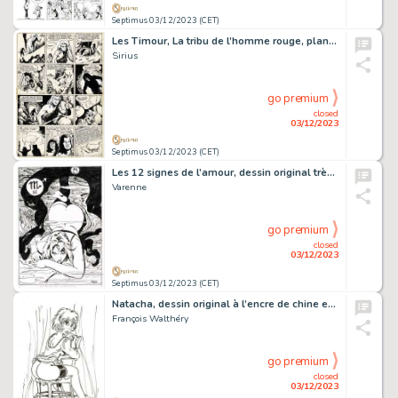
Septimus 03/12/2023 (CET)
Les Timour, La tribu de l’homme rouge, planche originale à l’encre de chine.
Sirius
go premium
closed
03/12/2023
Septimus 03/12/2023 (CET)
Les 12 signes de l’amour, dessin original très grand format au feutre fin.
Varenne
go premium
closed
03/12/2023
Septimus 03/12/2023 (CET)
Natacha, dessin original à l’encre de chine en hommage à Manara (cachet de Walthéry au verso).
François Walthéry
go premium
closed
03/12/2023