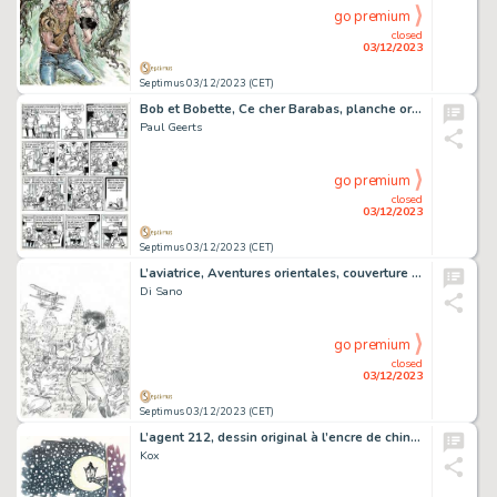
go premium
closed
03/12/2023
Septimus 03/12/2023 (CET)
Bob et Bobette, Ce cher Barabas, planche originale à l’encre de chine pour cet album paru en 1975 chez Erasme.
Paul Geerts
go premium
closed
03/12/2023
Septimus 03/12/2023 (CET)
L’aviatrice, Aventures orientales, couverture originale à la mine de plomb pour le tirage de luxe paru en 2016 chez Paquet.
Di Sano
go premium
closed
03/12/2023
Septimus 03/12/2023 (CET)
L’agent 212, dessin original à l’encre de chine et à l’aquarelle.
Kox