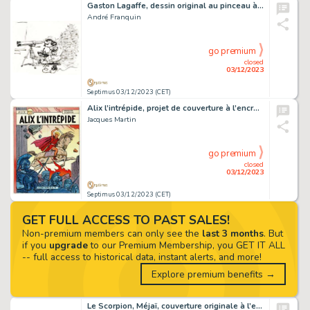
Gaston Lagaffe, dessin original au pinceau à l’encre de chine publié dans le journal Spirou n° 1734 du 8 juillet 1971. Gaston a trouvé un nouveau truc pour regarder la télévision pendant les heures de bureau : il s’installe à sa…
André Franquin
go premium
closed
03/12/2023
Septimus 03/12/2023 (CET)
Alix l’intrépide, projet de couverture à l’encre de chine et aux encres de couleurs pour cet album paru en 1973 chez Casterman. C’est le projet qui a été retenu et qui est donc fort proche de la couverture finale.
Jacques Martin
go premium
closed
03/12/2023
Septimus 03/12/2023 (CET)
GET FULL ACCESS TO PAST SALES!
Non-premium members can only see the
last 3 months
. But
if you
upgrade
to our Premium Membership, you GET IT ALL
-- full access to historical data, instant alerts, and more!
Explore premium benefits →
Le Scorpion, Méjaï, couverture originale à l’encre de chine et à l’écoline réalisée pour le magazine Sapristi ! n° 46 du 1er septembre 2000.