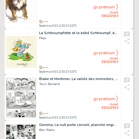
go premium
closed
03/12/2023
Septimus 03/12/2023 (CET)
La Schtroumpfette et le bébé Schtroumpf, dessin original à l’encre de chine et aux encres de couleurs, signé et dédicacé (papier piqué).
Peyo
go premium
closed
03/12/2023
Septimus 03/12/2023 (CET)
Blake et Mortimer, La vallée des immortels, menace sur Hong Kong, planche originale à l’encre de chine pour cet album paru en 2018 chez Blake et Mortimer.
Teun Berserik
go premium
closed
03/12/2023
Septimus 03/12/2023 (CET)
Gomina, La nuit porte conseil, planche originale à l’encre de chine.
Ben Radis