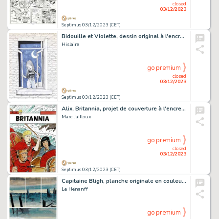
closed
03/12/2023
Septimus 03/12/2023 (CET)
Bidouille et Violette, dessin original à l’encre de chine et à l’aquarelle, dédicacé et signé.
Hislaire
go premium
closed
03/12/2023
Septimus 03/12/2023 (CET)
Alix, Britannia, projet de couverture à l’encre de chine et à l’aquarelle pour cet album paru en 2014 chez Casterman.
Marc Jailloux
go premium
closed
03/12/2023
Septimus 03/12/2023 (CET)
Capitaine Bligh, planche originale en couleurs directes.
Le Hénanff
go premium