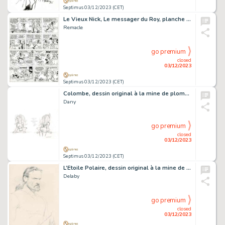
Septimus 03/12/2023 (CET)
Le Vieux Nick, Le messager du Roy, planche originale à l’encre de chine.
Remacle
go premium
closed
03/12/2023
Septimus 03/12/2023 (CET)
Colombe, dessin original à la mine de plomb réalisé pour une statuette.
Dany
go premium
closed
03/12/2023
Septimus 03/12/2023 (CET)
L’Etoile Polaire, dessin original à la mine de plomb.
Delaby
go premium
closed
03/12/2023