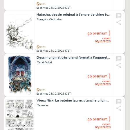
Septimus 03/12/2023 (CET)
Natacha, dessin original à l’encre de chine (cachet de Walthéry au verso).
François Walthéry
go premium
closed
03/12/2023
Septimus 03/12/2023 (CET)
Dessin original très grand format à l’aquarelle.
René Follet
go premium
closed
03/12/2023
Septimus 03/12/2023 (CET)
Vieux Nick, La baleine jaune, planche originale à l’encre de chine parue dans le journal Spirou n° 2732 de 1990.
Remacle
go premium
closed
03/12/2023