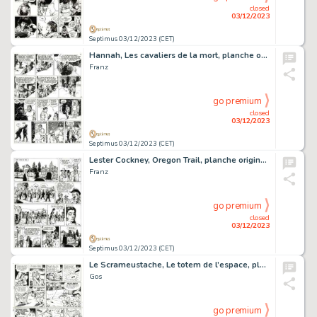
closed
03/12/2023
Septimus 03/12/2023 (CET)
Hannah, Les cavaliers de la mort, planche originale à l’encre de chine.
Franz
go premium
closed
03/12/2023
Septimus 03/12/2023 (CET)
Lester Cockney, Oregon Trail, planche originale à l’encre de chine.
Franz
go premium
closed
03/12/2023
Septimus 03/12/2023 (CET)
Le Scrameustache, Le totem de l’espace, planche originale à l’encre de chine pour cet album paru en 1977 chez Dupuis.
Gos
go premium