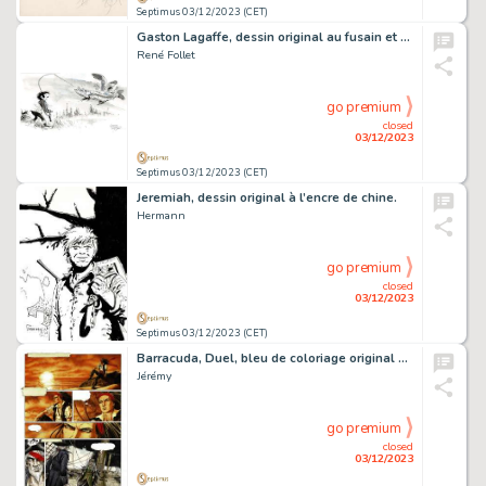
Septimus 03/12/2023 (CET)
Gaston Lagaffe, dessin original au fusain et au lavis en hommage à Franquin.
René Follet
go premium
closed
03/12/2023
Septimus 03/12/2023 (CET)
Jeremiah, dessin original à l’encre de chine.
Hermann
go premium
closed
03/12/2023
Septimus 03/12/2023 (CET)
Barracuda, Duel, bleu de coloriage original à l’aquarelle pour cet album paru en 2012 chez Dargaud.
Jérémy
go premium
closed
03/12/2023