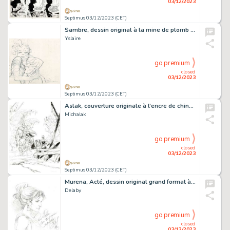
03/12/2023
Septimus 03/12/2023 (CET)
Sambre, dessin original à la mine de plomb et à l’aquarelle.
Yslaire
go premium
closed
03/12/2023
Septimus 03/12/2023 (CET)
Aslak, couverture originale à l’encre de chine réalisée pour le tirage de luxe du tome 4.
Michalak
go premium
closed
03/12/2023
Septimus 03/12/2023 (CET)
Murena, Acté, dessin original grand format à la mine de plomb, dédicacé.
Delaby
go premium
closed
03/12/2023