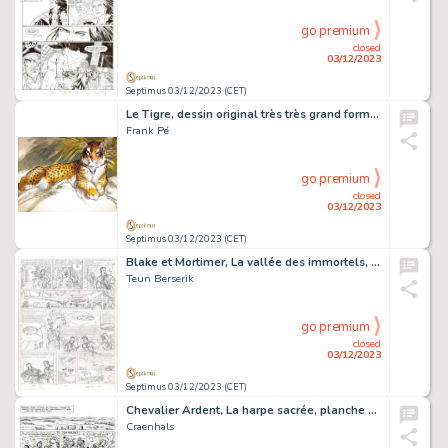
go premium
closed
03/12/2023
Septimus 03/12/2023 (CET)
Le Tigre, dessin original très très grand format à l’aquarelle et à l’acrylique.
Frank Pé
go premium
closed
03/12/2023
Septimus 03/12/2023 (CET)
Blake et Mortimer, La vallée des immortels, menace sur Hong Kong, planche originale à la mine de plomb pour cet album paru en 2018 chez Blake et Mortimer.
Teun Berserik
go premium
closed
03/12/2023
Septimus 03/12/2023 (CET)
Chevalier Ardent, La harpe sacrée, planche originale à l’encre de chine.
Craenhals