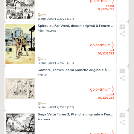
go premium
closed
03/12/2023
Septimus 03/12/2023 (CET)
Spirou au Far West, dessin original à l’encre de chine et à l’aquarelle en hommage à Franquin.
Félix Meynet
go premium
closed
03/12/2023
Septimus 03/12/2023 (CET)
Sambre, Tomes, demi planche originale à l’encre de chine sur calque.
Yslaire
go premium
closed
03/12/2023
Septimus 03/12/2023 (CET)
Saga Valta Tome 3, Planche originale à l’encre de chine pour cet album paru en 2017 au Lombard.
Aouamri
go premium