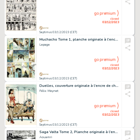
go premium
closed
03/12/2023
Septimus 03/12/2023 (CET)
Muchacho Tome 1, planche originale à l’encre de chine et à l’aquarelle pour cet album paru en 2004 chez Dupuis.
Lepage
go premium
closed
03/12/2023
Septimus 03/12/2023 (CET)
Duelles, couverture originale à l’encre de chine et à l’aquarelle pour ce portfolio publié chez Bruno Graff Editions.
Félix Meynet
go premium
closed
03/12/2023
Septimus 03/12/2023 (CET)
Saga Valta Tome 2, Planche originale à l’encre de chine pour cet album paru en 2014 au Lombard.
Aouamri