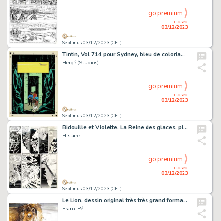
go premium
closed
03/12/2023
Septimus 03/12/2023 (CET)
Tintin, Vol 714 pour Sydney, bleu de coloriage et son film noir pour la couverture de l’album.
Hergé (Studios)
go premium
closed
03/12/2023
Septimus 03/12/2023 (CET)
Bidouille et Violette, La Reine des glaces, planche originale à l’encre de chine pour cet album paru en 1984 chez Dupuis.
Hislaire
go premium
closed
03/12/2023
Septimus 03/12/2023 (CET)
Le Lion, dessin original très très grand format à l’aquarelle et à l’acrylique.
Frank Pé