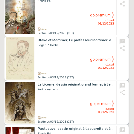
Frank Pé
go premium
closed
03/12/2023
Septimus 03/12/2023 (CET)
Blake et Mortimer, Le professeur Mortimer, dessin original à la mine de plomb et au crayon de couleur réalisé en 1972, dédicacé.
Edgar P Jacobs
go premium
closed
03/12/2023
Septimus 03/12/2023 (CET)
La Licorne, dessin original grand format à l’encre de chine et à l’aquarelle réalisé pour une lithographie.
Anthony Jean
go premium
closed
03/12/2023
Septimus 03/12/2023 (CET)
Paul Jouve, dessin original à l’aquarelle et à l’acrylique en hommage à Paul Jouve.
Frank Pé