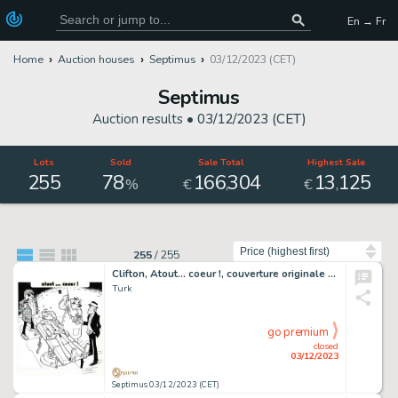
En → Fr
Home
Auction houses
Septimus
03/12/2023 (CET)
Septimus
Auction results •
03/12/2023 (CET)
Lots
Sold
Sale Total
Highest Sale
255
78
166
304
13
125
,
,
%
€
€
Sort by
255
/
255
Clifton, Atout… coeur !, couverture originale à l’encre de chine pour cet album paru en 1981 au Lombard.
Turk
go premium
closed
03/12/2023
Septimus 03/12/2023 (CET)