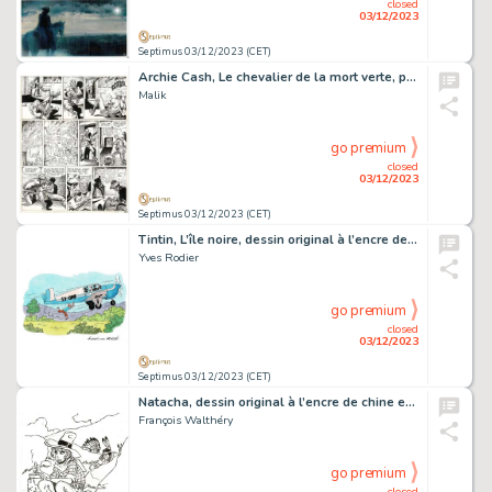
closed
03/12/2023
Septimus 03/12/2023 (CET)
Archie Cash, Le chevalier de la mort verte, planche originale très grand format à l’encre de chine pour cet album paru en 1984 chez Dupuis.
Malik
go premium
closed
03/12/2023
Septimus 03/12/2023 (CET)
Tintin, L’île noire, dessin original à l’encre de chine et à l’aquarelle en hommage à Hergé.
Yves Rodier
go premium
closed
03/12/2023
Septimus 03/12/2023 (CET)
Natacha, dessin original à l’encre de chine en hommage à Hergé (cachet de Walthéry au verso).
François Walthéry
go premium
closed