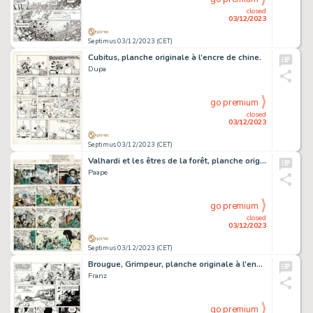
closed
03/12/2023
Septimus 03/12/2023 (CET)
Cubitus, planche originale à l’encre de chine.
Dupa
go premium
closed
03/12/2023
Septimus 03/12/2023 (CET)
Valhardi et les êtres de la forêt, planche originale à l’encre de chine et aux encres de couleurs publiée dans le journal Spirou en 1950.
Paape
go premium
closed
03/12/2023
Septimus 03/12/2023 (CET)
Brougue, Grimpeur, planche originale à l’encre de chine.
Franz
go premium