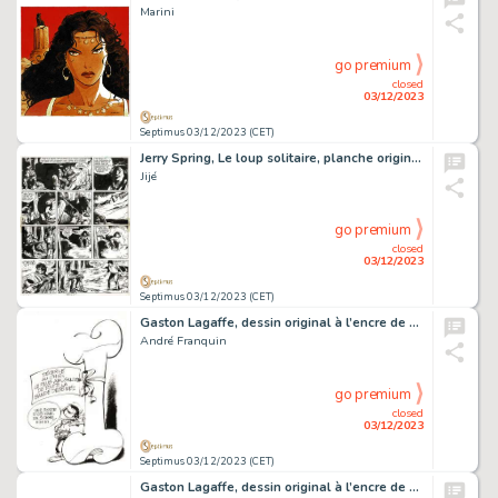
Marini
go premium
closed
03/12/2023
Septimus 03/12/2023 (CET)
Jerry Spring, Le loup solitaire, planche originale à l’encre de chine publiée dans le Journal Spirou en 1964 et en album en 1965. La première case a été reprise par Jijé pour le 4ème de couverture de l’album “Mon ami Red”…
Jijé
go premium
closed
03/12/2023
Septimus 03/12/2023 (CET)
Gaston Lagaffe, dessin original à l’encre de chine faisant la promotion des albums de Boule et Bill, publié dans le catalogue Dupuis de 1969.
André Franquin
go premium
closed
03/12/2023
Septimus 03/12/2023 (CET)
Gaston Lagaffe, dessin original à l’encre de chine réalisé pour un autocollant (club de foot de Watermael-Boistfort). Ce dessin a également servi de couverture pour l’album “Lagaffe Champion !” paru en 2018 chez Dupuis. On…