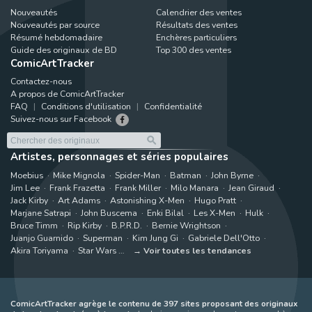
Nouveautés
Calendrier des ventes
Nouveautés par source
Résultats des ventes
Résumé hebdomadaire
Enchères particuliers
Guide des originaux de BD
Top 300 des ventes
ComicArtTracker
Contactez-nous
A propos de ComicArtTracker
FAQ
Conditions d'utilisation
Confidentialité
Suivez-nous sur Facebook
Artistes, personnages et séries populaires
Moebius
Mike Mignola
Spider-Man
Batman
John Byrne
Jim Lee
Frank Frazetta
Frank Miller
Milo Manara
Jean Giraud
Jack Kirby
Art Adams
Astonishing X-Men
Hugo Pratt
Marjane Satrapi
John Buscema
Enki Bilal
Les X-Men
Hulk
Bruce Timm
Rip Kirby
B.P.R.D.
Bernie Wrightson
Juanjo Guarnido
Superman
Kim Jung Gi
Gabriele Dell'Otto
Akira Toriyama
Star Wars
Voir toutes les tendances
ComicArtTracker agrège le contenu de 397 sites proposant des originaux