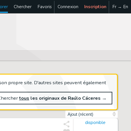
orer
Chercher
Favoris
Connexion
Inscription
Fr → En
son propre site. D'autres sites peuvent également
Chercher
tous
les originaux de Raúlo Cáceres
→
Trier par
disponible