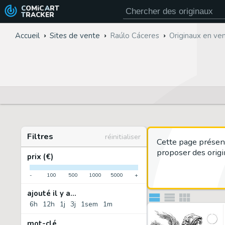
COMiC
ART
TRACKER
Accueil
Sites de vente
Raúlo Cáceres
Originaux en ve
Filtres
réinitialiser
Cette page présen
proposer des origi
prix (€)
-
100
500
1000
5000
+
ajouté il y a...
6h
12h
1j
3j
1sem
1m
mot-clé