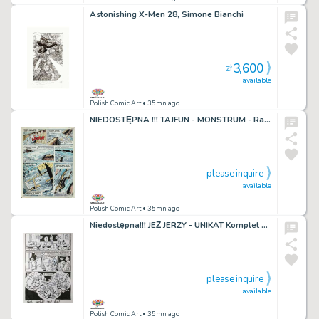
Astonishing X-Men 28, Simone Bianchi
3,600
zł
available
Polish Comic Art
• 35mn ago
NIEDOSTĘPNA !!! TAJFUN - MONSTRUM - Raczkiewicz - UNIKAT !!!
please inquire
available
Polish Comic Art
• 35mn ago
Niedostępna!!! JEŻ JERZY - UNIKAT Komplet Plansz
please inquire
available
Polish Comic Art
• 35mn ago