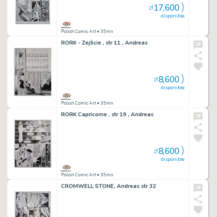
17,600
zł
disponible
Polish Comic Art
• 35mn
RORK - Zejście , str 11 , Andreas
8,600
zł
disponible
Polish Comic Art
• 35mn
RORK Capricorne , str 19 , Andreas
8,600
zł
disponible
Polish Comic Art
• 35mn
CROMWELL STONE, Andreas str 32