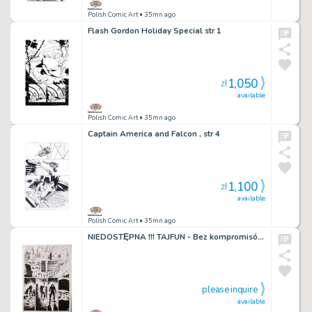
Polish Comic Art
• 35mn ago
Flash Gordon Holiday Special str 1
1,050
zł
available
Polish Comic Art
• 35mn ago
Captain America and Falcon , str 4
1,100
zł
available
Polish Comic Art
• 35mn ago
NIEDOSTĘPNA !!! TAJFUN - Bez kompromisów - Raczkiewicz - UNIKAT - PROMOCJA !!! NIEDOSTĘPNA !!!
please inquire
available