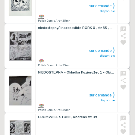
sur demande
disponible
Polish Comic Art
• 35mn
niedostepny/ inaccessible RORK 0 , str 35 , Andreas
sur demande
disponible
Polish Comic Art
• 35mn
NIEDOSTĘPNA - Okładka Koziorożec 1 - Obiekt. Andreas - KOMPLET - zapytaj o cenę - NIEDOSTĘPNA !!
sur demande
disponible
Polish Comic Art
• 35mn
CROMWELL STONE, Andreas str 39