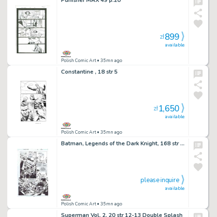
899
zł
available
Polish Comic Art
• 35mn ago
Constantine , 18 str 5
1,650
zł
available
Polish Comic Art
• 35mn ago
Batman, Legends of the Dark Knight, 168 str 12
please inquire
available
Polish Comic Art
• 35mn ago
Superman Vol. 2, 20 str 12-13 Double Splash