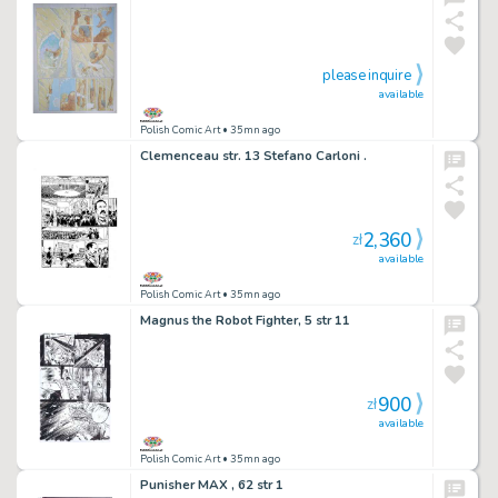
please inquire
available
Polish Comic Art
• 35mn ago
Clemenceau str. 13 Stefano Carloni .
2,360
zł
available
Polish Comic Art
• 35mn ago
Magnus the Robot Fighter, 5 str 11
900
zł
available
Polish Comic Art
• 35mn ago
Punisher MAX , 62 str 1