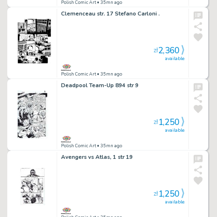
Polish Comic Art
• 35mn ago
Clemenceau str. 17 Stefano Carloni .
2,360
zł
available
Polish Comic Art
• 35mn ago
Deadpool Team-Up 894 str 9
1,250
zł
available
Polish Comic Art
• 35mn ago
Avengers vs Atlas, 1 str 19
1,250
zł
available