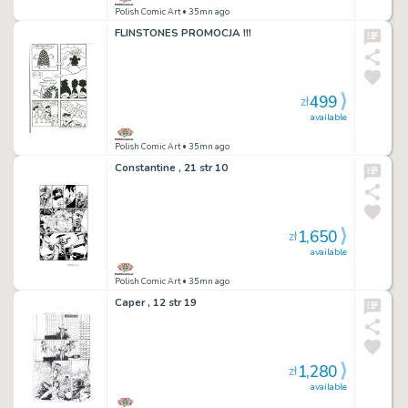
Polish Comic Art
• 35mn ago
FLINSTONES PROMOCJA !!!
499
zł
available
Polish Comic Art
• 35mn ago
Constantine , 21 str 10
1,650
zł
available
Polish Comic Art
• 35mn ago
Caper , 12 str 19
1,280
zł
available