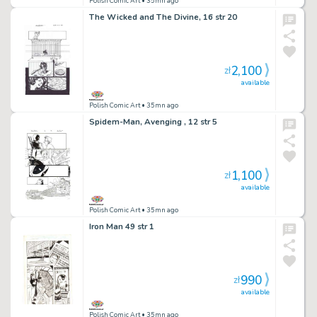
Polish Comic Art
• 35mn ago
The Wicked and The Divine, 16 str 20
2,100
zł
available
Polish Comic Art
• 35mn ago
Spidem-Man, Avenging , 12 str 5
1,100
zł
available
Polish Comic Art
• 35mn ago
Iron Man 49 str 1
990
zł
available
Polish Comic Art
• 35mn ago