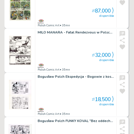
87,000
zł
disponible
Polish Comic Art
• 35mn
MILO MANARA - Fatal Rendezvous w Polsce Mroczne Plany plansza nr. 28
32,000
zł
disponible
Polish Comic Art
• 35mn
Bogusław Polch Ekspedycja - Bogowie z kosmosu "Bunt olbrzymów" !!! Oryginalna plansza nr. 24
18,500
zł
disponible
Polish Comic Art
• 35mn
Bogusław Polch FUNKY KOVAL "Bez oddechu" !!! Oryginalna plansza nr. 32