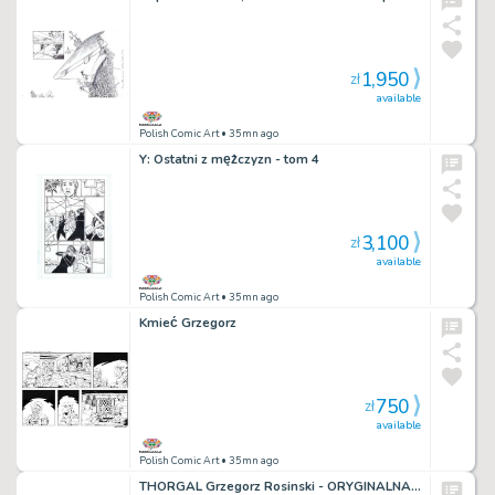
1,950
zł
available
Polish Comic Art
• 35mn ago
Y: Ostatni z mężczyzn - tom 4
3,100
zł
available
Polish Comic Art
• 35mn ago
Kmieć Grzegorz
750
zł
available
Polish Comic Art
• 35mn ago
THORGAL Grzegorz Rosinski - ORYGINALNA PLANSZA AKWARELA - Między ziemią a światłem - UNIKAT !