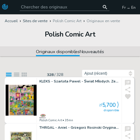
Fr → En
Accueil
Sites de vente
Polish Comic Art
Originaux en vente
Polish Comic Art
Originaux disponibles
Nouveautés
Trier par
328
/
328
KLEKS - Szarlota Pawel - Świat Młodych. Zestaw: plansza tusz oraz kolor
5,700
zł
disponible
Polish Comic Art
• 35mn
THRGAL - Aniel - Grzegorz Rosinski Oryginalna plansza