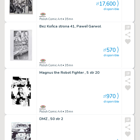
17,600
zł
disponible
Polish Comic Art
• 35mn
Bez Końca strona 41, Paweł Garwol
570
zł
disponible
Polish Comic Art
• 35mn
Magnus the Robot Fighter , 5 str 20
970
zł
disponible
Polish Comic Art
• 35mn
DMZ , 50 str 2