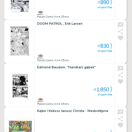
890
zł
disponible
Polish Comic Art
• 35mn
DOOM PATROL , Erik Larsen
830
zł
disponible
Polish Comic Art
• 35mn
Edmond Baudoin, "Handlarz gąbek"
1,850
zł
disponible
Polish Comic Art
• 35mn
Kajko i Kokosz Janusz Christa - Niedostępna