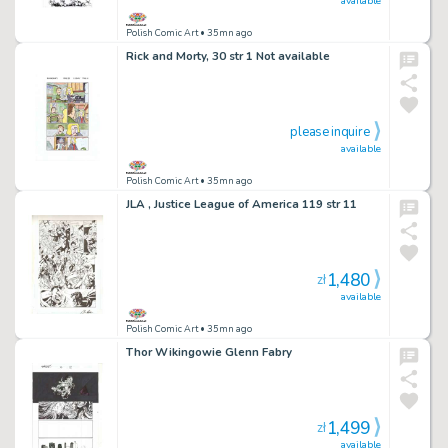
available
Polish Comic Art
• 35mn ago
Rick and Morty, 30 str 1 Not available
please inquire
available
Polish Comic Art
• 35mn ago
JLA , Justice League of America 119 str 11
1,480
zł
available
Polish Comic Art
• 35mn ago
Thor Wikingowie Glenn Fabry
1,499
zł
available