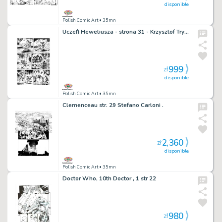
disponible
Polish Comic Art
• 35mn
Uczeń Heweliusza - strona 31 - Krzysztof Trystuła
999
zł
disponible
Polish Comic Art
• 35mn
Clemenceau str. 29 Stefano Carloni .
2,360
zł
disponible
Polish Comic Art
• 35mn
Doctor Who, 10th Doctor , 1 str 22
980
zł