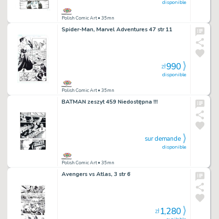
disponible
Polish Comic Art
• 35mn
Spider-Man, Marvel Adventures 47 str 11
990
zł
disponible
Polish Comic Art
• 35mn
BATMAN zeszyt 459 Niedostępna !!!
sur demande
disponible
Polish Comic Art
• 35mn
Avengers vs Atlas, 3 str 6
1,280
zł