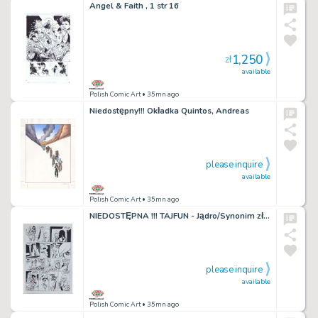
Angel & Faith , 1 str 16
1,250
zł
available
Polish Comic Art
• 35mn ago
Niedostępny!!! Okładka Quintos, Andreas
please inquire
available
Polish Comic Art
• 35mn ago
NIEDOSTĘPNA !!! TAJFUN - Jądro/Synonim zła - Raczkiewicz - UNIKAT - PROMOCJA !!!
please inquire
available
Polish Comic Art
• 35mn ago