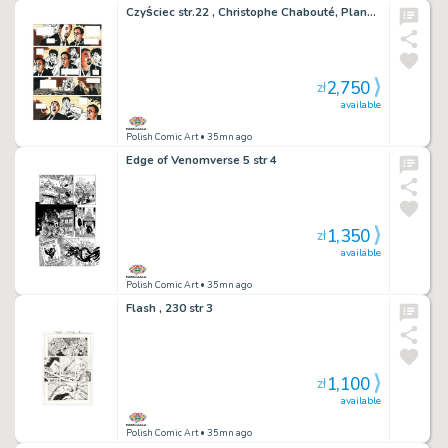
Czyściec str.22 , Christophe Chabouté, Plansze Europy
2,750
zł
available
Polish Comic Art
• 35mn ago
Edge of Venomverse 5 str 4
1,350
zł
available
Polish Comic Art
• 35mn ago
Flash , 230 str 3
1,100
zł
available
Polish Comic Art
• 35mn ago