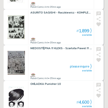
Polish Comic Art
• 35mn ago
ASURITO SAGISHI - Raczkiewicz - KOMPLET !!! UNIKAT !!!
1,899
zł
available
Polish Comic Art
• 35mn ago
NIEDOSTĘPNA !!! KLEKS - Szarlota Pawel !!! NIEDOSTĘPNA !!!
please inquire
available
Polish Comic Art
• 35mn ago
OKŁADKA Punisher 10
4,600
zł
available