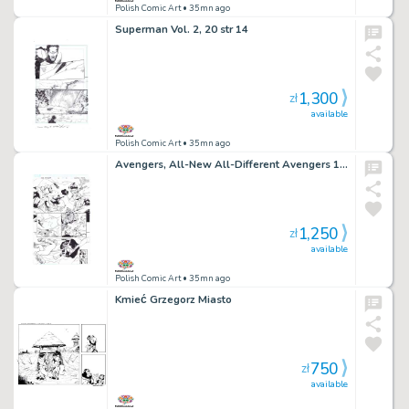
Polish Comic Art
• 35mn ago
Superman Vol. 2, 20 str 14
1,300
zł
available
Polish Comic Art
• 35mn ago
Avengers, All-New All-Different Avengers 10 str 10
1,250
zł
available
Polish Comic Art
• 35mn ago
Kmieć Grzegorz Miasto
750
zł
available