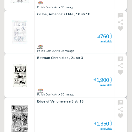
Polish Comic Art
• 35mn ago
GI Joe, America's Elite , 10 str 18
760
zł
available
Polish Comic Art
• 35mn ago
Batman Chronicles , 21 str 3
1,900
zł
available
Polish Comic Art
• 35mn ago
Edge of Venomverse 5 str 15
1,350
zł
available