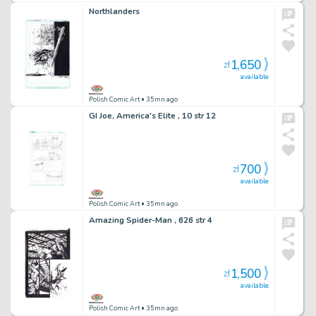
Northlanders
1,650
zł
available
Polish Comic Art
• 35mn ago
GI Joe, America's Elite , 10 str 12
700
zł
available
Polish Comic Art
• 35mn ago
Amazing Spider-Man , 626 str 4
1,500
zł
available
Polish Comic Art
• 35mn ago