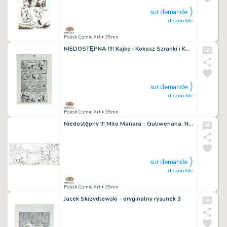
sur demande
disponible
Polish Comic Art
• 35mn
NIEDOSTĘPNA !!!! Kajko i Kokosz Szranki i Konkury !!! Janusz Christa !!!
sur demande
disponible
Polish Comic Art
• 35mn
Niedostępny !!! Milo Manara - Guliweriana. Niedostępny !!!
sur demande
disponible
Polish Comic Art
• 35mn
Jacek Skrzydlewski - oryginalny rysunek 3