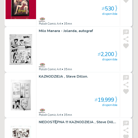
530
zł
disponible
Polish Comic Art
• 35mn
Milo Manara - Jolanda, autograf
2,200
zł
disponible
Polish Comic Art
• 35mn
KAZNODZIEJA , Steve Dillon.
19,999
zł
disponible
Polish Comic Art
• 35mn
NIEDOSTĘPNA !!! KAZNODZIEJA , Steve Dillon. NIEDOSTĘPNA !!!