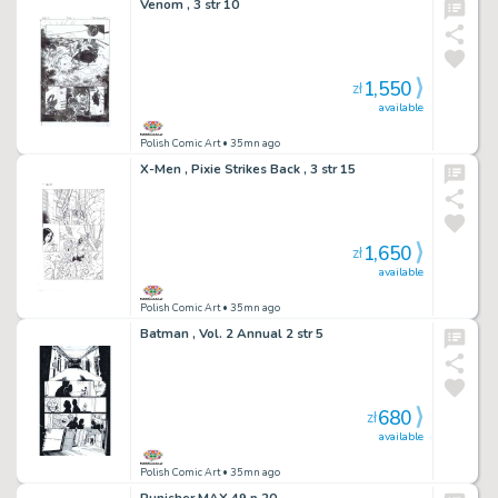
Venom , 3 str 10
1,550
zł
available
Polish Comic Art
• 35mn ago
X-Men , Pixie Strikes Back , 3 str 15
1,650
zł
available
Polish Comic Art
• 35mn ago
Batman , Vol. 2 Annual 2 str 5
680
zł
available
Polish Comic Art
• 35mn ago
Punisher MAX 49 p.20