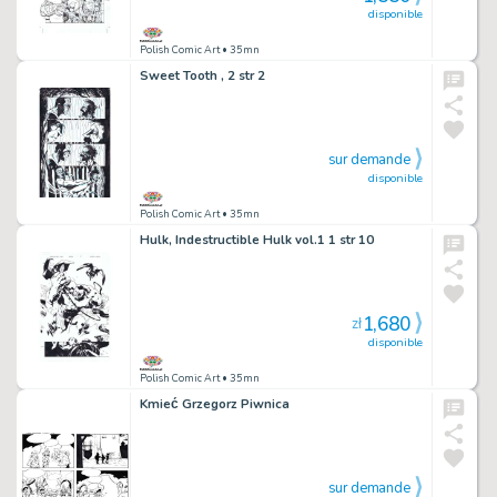
disponible
Polish Comic Art
• 35mn
Sweet Tooth , 2 str 2
sur demande
disponible
Polish Comic Art
• 35mn
Hulk, Indestructible Hulk vol.1 1 str 10
1,680
zł
disponible
Polish Comic Art
• 35mn
Kmieć Grzegorz Piwnica
sur demande