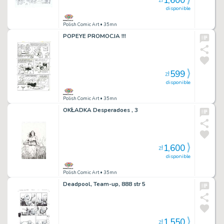
1,600
zł
disponible
Polish Comic Art
• 35mn
POPEYE PROMOCJA !!!
599
zł
disponible
Polish Comic Art
• 35mn
OKŁADKA Desperadoes , 3
1,600
zł
disponible
Polish Comic Art
• 35mn
Deadpool, Team-up, 888 str 5
1,550
zł