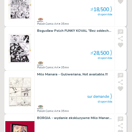
18,500
zł
disponible
Polish Comic Art
• 35mn
Bogusław Polch FUNKY KOVAL "Bez oddechu" !!! Oryginalna plansza
28,500
zł
disponible
Polish Comic Art
• 35mn
Milo Manara - Guliweriana, Not available.!!!
sur demande
disponible
Polish Comic Art
• 35mn
BORGIA - wydanie ekskluzywne Milo Manara. NIEDOSTĘPNY