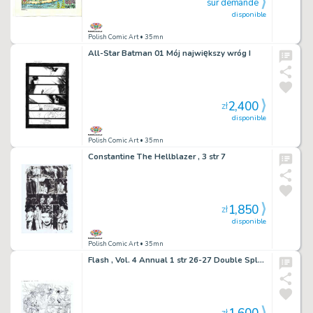
sur demande
disponible
Polish Comic Art
• 35mn
All-Star Batman 01 Mój największy wróg I
2,400
zł
disponible
Polish Comic Art
• 35mn
Constantine The Hellblazer , 3 str 7
1,850
zł
disponible
Polish Comic Art
• 35mn
Flash , Vol. 4 Annual 1 str 26-27 Double Splash