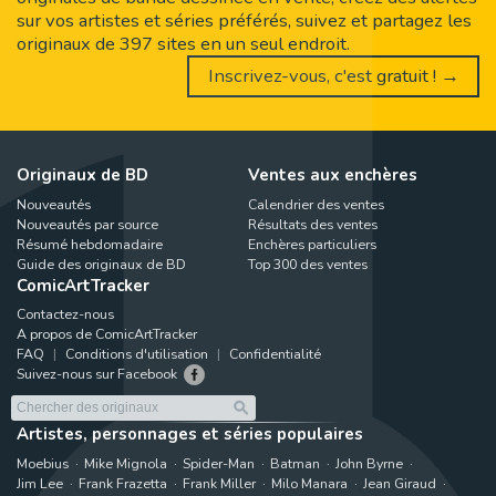
sur vos artistes et séries préférés, suivez et partagez les
originaux de 397 sites en un seul endroit.
Inscrivez-vous, c'est gratuit ! →
Originaux de BD
Ventes aux enchères
Nouveautés
Calendrier des ventes
Nouveautés par source
Résultats des ventes
Résumé hebdomadaire
Enchères particuliers
Guide des originaux de BD
Top 300 des ventes
ComicArtTracker
Contactez-nous
A propos de ComicArtTracker
FAQ
Conditions d'utilisation
Confidentialité
Suivez-nous sur Facebook
Artistes, personnages et séries populaires
Moebius
Mike Mignola
Spider-Man
Batman
John Byrne
Jim Lee
Frank Frazetta
Frank Miller
Milo Manara
Jean Giraud