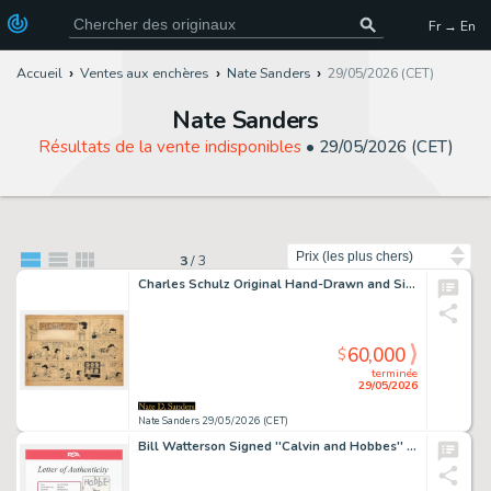
Fr → En
Accueil
Ventes aux enchères
Nate Sanders
29/05/2026 (CET)
Nate Sanders
Résultats de la vente indisponibles
•
29/05/2026 (CET)
Trier par
3
/
3
Charles Schulz Original Hand-Drawn and Signed ''Peanuts'' Sunday Comic Strip -- Early Strip from 1955 Shows Lucy Taking Dramatic Action Against Her Nemesis Beethoven
60,000
$
terminée
29/05/2026
Nate Sanders 29/05/2026 (CET)
Bill Watterson Signed ''Calvin and Hobbes'' Comic Book -- With PSA COA