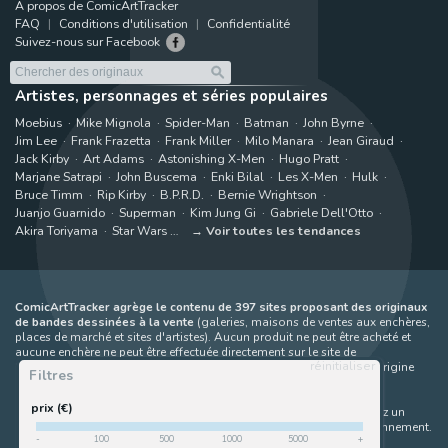
A propos de ComicArtTracker
FAQ
Conditions d'utilisation
Confidentialité
Suivez-nous sur Facebook
Artistes, personnages et séries populaires
Moebius
Mike Mignola
Spider-Man
Batman
John Byrne
Jim Lee
Frank Frazetta
Frank Miller
Milo Manara
Jean Giraud
Jack Kirby
Art Adams
Astonishing X-Men
Hugo Pratt
Marjane Satrapi
John Buscema
Enki Bilal
Les X-Men
Hulk
Bruce Timm
Rip Kirby
B.P.R.D.
Bernie Wrightson
Juanjo Guarnido
Superman
Kim Jung Gi
Gabriele Dell'Otto
Akira Toriyama
Star Wars
Voir toutes les tendances
ComicArtTracker agrège le contenu de 397 sites proposant des originaux
de bandes dessinées à la vente
(galeries, maisons de ventes aux enchères,
places de marché et sites d'artistes). Aucun produit ne peut être acheté et
aucune enchère ne peut être effectuée directement sur le site de
réinitialiser
ComicArtTracker. En cas de différence entre les contenus, le site d'origine
Filtres
prévaut toujours. Certains liens sur ComicArtTracker sont des liens
d’affiliation, ce qui signifie que ComicArtTracker peut percevoir une
prix (€)
commission (sans coût supplémentaire pour vous) si vous effectuez un
achat via ces liens — ce qui nous aide à maintenir le site en fonctionnement.
-
100
500
1000
5000
+