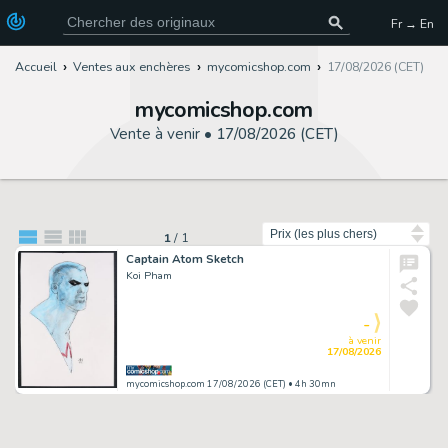
Fr → En
Accueil
Ventes aux enchères
mycomicshop.com
17/08/2026 (CET)
mycomicshop.com
Vente à venir •
17/08/2026 (CET)
Trier par
1
/
1
Captain Atom Sketch
Koi Pham
-
à venir
17/08/2026
mycomicshop.com 17/08/2026 (CET)
• 4h 30mn