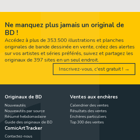
Ne manquez plus jamais un original de
BD !
Accédez à plus de 353.500 illustrations et planches
originales de bande dessinée en vente, créez des alertes
sur vos artistes et séries préférés, suivez et partagez les
originaux de 397 sites en un seul endroit.
Inscrivez-vous, c'est gratuit ! →
Originaux de BD
Ventes aux enchères
Nouveautés
Calendrier des ventes
Nouveautés par source
Résultats des ventes
Résumé hebdomadaire
Enchères particuliers
Guide des originaux de BD
Top 300 des ventes
ComicArtTracker
Contactez-nous